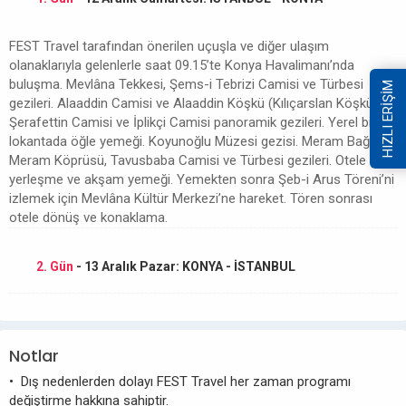
FEST Travel tarafından önerilen uçuşla ve diğer ulaşım
olanaklarıyla gelenlerle saat 09.15’te Konya Havalimanı’nda
buluşma. Mevlâna Tekkesi, Şems-i Tebrizi Camisi ve Türbesi
HIZLI ERİŞİM
gezileri. Alaaddin Camisi ve Alaaddin Köşkü (Kılıçarslan Köşkü),
Şerafettin Camisi ve İplikçi Camisi panoramik gezileri. Yerel bir
lokantada öğle yemeği. Koyunoğlu Müzesi gezisi. Meram Bağları,
Meram Köprüsü, Tavusbaba Camisi ve Türbesi gezileri. Otele
yerleşme ve akşam yemeği. Yemekten sonra Şeb-i Arus Töreni’ni
izlemek için Mevlâna Kültür Merkezi’ne hareket. Tören sonrası
otele dönüş ve konaklama.
2. Gün
- 13 Aralık Pazar: KONYA - İSTANBUL
Notlar
• Dış nedenlerden dolayı FEST Travel her zaman programı
değiştirme hakkına sahiptir.