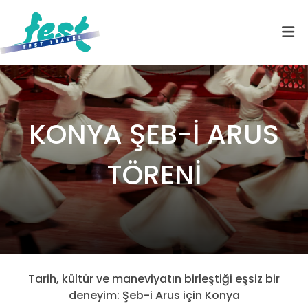
KONYA ŞEB-İ ARUS
TÖRENİ
Tarih, kültür ve maneviyatın birleştiği eşsiz bir
deneyim: Şeb-i Arus için Konya