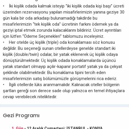
• İki kişilik odada kalmak isteyip “iki kişilik odada kişi başı” ücreti
üzerinden rezervasyonu yapılan misafirlerimizin yanına geziye 30
gün kala bir oda arkadaşı bulunamadığı takdirde bu
misafirlerimizin “tek kişilik oda” ücretinin farkını ödemek ya da
geziyi iptal etmek zorunda kalacaklarını bildiririz. Ücret ayrıntıları
için lütfen “Ödeme Seçenekleri” tablomuzu inceleyiniz.
• Her otelde üç kişilik (triple) oda konaklaması söz konusu
değildir. Bu seçeneği sunan otellerdeyse genelde standart iki
kişilik (double/twin) odalar, bir yatak eklenerek üç kişilik odaya
dönüştürülmektedir. Üç kişilik odada konaklamalarda üçüncü
yatak standart olmayıp açılır-kapanır portatif yatak ya da çekyat
şeklinde olabilmektedir. Bu konaklama tipini tercih eden
misafirlerimizin satış bölümümüzle görüşmelerini rica ederiz.
• İlgili otellerde lüks aranmamalıdır. Kalınacak oteller bölgenin
şartları gereği son derece sade olup yalnızca en temel ihtiyaçlara
cevap verebilecek niteliktedir.
Gezi Programı
1. Gün
- 12 Aralık Cumartesi: İSTANBUL - KONYA