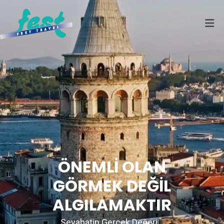
ÖNEMLİ OLAN
GÖRMEK DEĞİL
ALGILAMAKTIR
Seyahatin Gerçek Değeri...