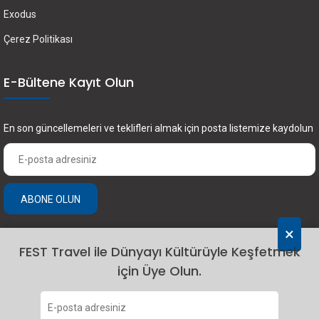
Exodus
Çerez Politikası
E-Bültene Kayıt Olun
En son güncellemeleri ve teklifleri almak için posta listemize kaydolun
ABONE OLUN
×
FEST Travel ile Dünyayı Kültürüyle Keşfetmek
için Üye Olun.
2024 Fest Travel. Tüm hakları saklıdır.