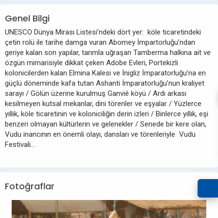
Genel Bilgi
UNESCO Dünya Mirası Listesi’ndeki dört yer: köle ticaretindeki
çetin rolü ile tarihe damga vuran Abomey İmpartorluğu’ndan
geriye kalan son yapılar, tarımla uğraşan Tamberma halkına ait ve
özgün mimarisiyle dikkat çeken Adobe Evleri, Portekizli
kolonicilerden kalan Elmina Kalesi ve İnigliz İmparatorluğu’na en
güçlü döneminde kafa tutan Ashanti İmparatorluğu’nun kraliyet
sarayı / Gölün üzerine kurulmuş Ganvié köyü / Ardı arkası
kesilmeyen kutsal mekanlar, dini törenler ve eşyalar / Yüzlerce
yıllık, köle ticaretinin ve koloniciliğin derin izleri / Binlerce yıllık, eşi
benzeri olmayan kültürlerin ve gelenekler / Senede bir kere olan,
Vudu inancının en önemli olayı, dansları ve törenleriyle Vudu
Festivali…
Fotoğraflar