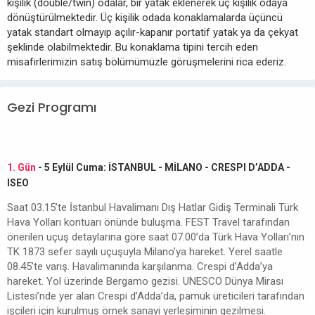
kişilik (double/twin) odalar, bir yatak eklenerek üç kişilik odaya
dönüştürülmektedir. Üç kişilik odada konaklamalarda üçüncü
yatak standart olmayıp açılır-kapanır portatif yatak ya da çekyat
şeklinde olabilmektedir. Bu konaklama tipini tercih eden
misafirlerimizin satış bölümümüzle görüşmelerini rica ederiz.
Gezi Programı
1. Gün
- 5 Eylül Cuma: İSTANBUL - MİLANO - CRESPI D’ADDA -
ISEO
Saat 03.15’te İstanbul Havalimanı Dış Hatlar Gidiş Terminali Türk
Hava Yolları kontuarı önünde buluşma. FEST Travel tarafından
önerilen uçuş detaylarına göre saat 07.00’da Türk Hava Yolları’nın
TK 1873 sefer sayılı uçuşuyla Milano’ya hareket. Yerel saatle
08.45’te varış. Havalimanında karşılanma. Crespi d’Adda’ya
hareket. Yol üzerinde Bergamo gezisi. UNESCO Dünya Mirası
Listesi’nde yer alan Crespi d’Adda’da, pamuk üreticileri tarafından
işçileri için kurulmuş örnek sanayi yerleşiminin gezilmesi.