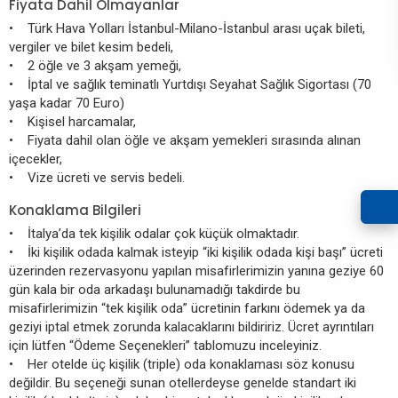
Fiyata Dahil Olmayanlar
• Türk Hava Yolları İstanbul-Milano-İstanbul arası uçak bileti,
vergiler ve bilet kesim bedeli,
• 2 öğle ve 3 akşam yemeği,
• İptal ve sağlık teminatlı Yurtdışı Seyahat Sağlık Sigortası (70
yaşa kadar 70 Euro)
• Kişisel harcamalar,
• Fiyata dahil olan öğle ve akşam yemekleri sırasında alınan
içecekler,
• Vize ücreti ve servis bedeli.
Konaklama Bilgileri
• İtalya’da tek kişilik odalar çok küçük olmaktadır.
• İki kişilik odada kalmak isteyip “iki kişilik odada kişi başı” ücreti
üzerinden rezervasyonu yapılan misafirlerimizin yanına geziye 60
gün kala bir oda arkadaşı bulunamadığı takdirde bu
misafirlerimizin “tek kişilik oda” ücretinin farkını ödemek ya da
geziyi iptal etmek zorunda kalacaklarını bildiririz. Ücret ayrıntıları
için lütfen “Ödeme Seçenekleri” tablomuzu inceleyiniz.
• Her otelde üç kişilik (triple) oda konaklaması söz konusu
değildir. Bu seçeneği sunan otellerdeyse genelde standart iki