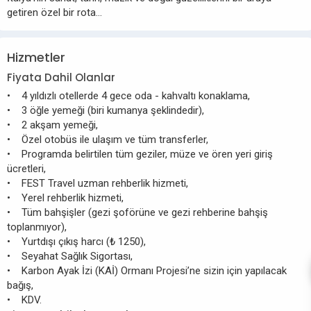
getiren özel bir rota…
Hizmetler
Fiyata Dahil Olanlar
• 4 yıldızlı otellerde 4 gece oda - kahvaltı konaklama,
• 3 öğle yemeği (biri kumanya şeklindedir),
• 2 akşam yemeği,
• Özel otobüs ile ulaşım ve tüm transferler,
• Programda belirtilen tüm geziler, müze ve ören yeri giriş
ücretleri,
• FEST Travel uzman rehberlik hizmeti,
• Yerel rehberlik hizmeti,
• Tüm bahşişler (gezi şoförüne ve gezi rehberine bahşiş
toplanmıyor),
• Yurtdışı çıkış harcı (₺ 1250),
• Seyahat Sağlık Sigortası,
• Karbon Ayak İzi (KAİ) Ormanı Projesi’ne sizin için yapılacak
bağış,
• KDV.