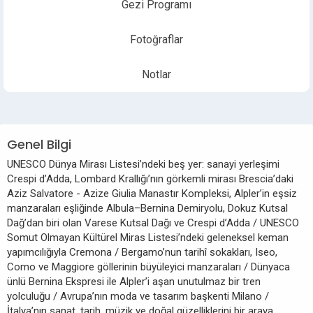
Gezi Programı
Fotoğraflar
Notlar
Genel Bilgi
UNESCO Dünya Mirası Listesi’ndeki beş yer: sanayi yerleşimi
Crespi d’Adda, Lombard Krallığı’nın görkemli mirası Brescia’daki
Aziz Salvatore - Azize Giulia Manastır Kompleksi, Alpler’in eşsiz
manzaraları eşliğinde Albula–Bernina Demiryolu, Dokuz Kutsal
Dağ’dan biri olan Varese Kutsal Dağı ve Crespi d’Adda / UNESCO
Somut Olmayan Kültürel Miras Listesi’ndeki geleneksel keman
yapımcılığıyla Cremona / Bergamo’nun tarihî sokakları, Iseo,
Como ve Maggiore göllerinin büyüleyici manzaraları / Dünyaca
ünlü Bernina Ekspresi ile Alpler’i aşan unutulmaz bir tren
yolculuğu / Avrupa’nın moda ve tasarım başkenti Milano /
İtalya’nın sanat, tarih, müzik ve doğal güzelliklerini bir araya