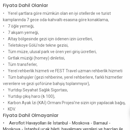
Fiyata Dahil Olanlar
• Yerel şartlara göre mümkün olan en iyi otellerde ve turist
kamplarında 7 gece oda-kahvaltı esasına göre konaklama,
• 7 öğle yemeği,
• 7 akşam yemeği,
• Altay bölgesinde gezi için ödenen izin ücretleri,
• Teletskoye Gölü’nde tekne gezisi,
• Tüm müze, ulusal park ve ören yeri giriş ücretleri,
• Gırtlak müziği (homey) dinletisi,
• Tüm transferler,
• Yerel rehberlik hizmeti ve FEST Travel uzman rehberlik hizmeti
• Tüm bahşişler (gezi rehberine, yerel rehberlere, farklı hizmetler
verenlere ve gezi şoförüne bahşiş toplanmıyor),
• Yurtdışı Seyahat Sağlık Sigortası,
• Yurtdışı çıkış harcı (₺ 100),
• Karbon Ayak İzi (KAİ) Ormanı Projesi’ne sizin için yapılacak bağış,
• KDV.
Fiyata Dahil Olmayanlar
• Aeroflot Havayolları ile İstanbul - Moskova - Barnaul -
Moskova - İstanbul uçak bileti, havalimanı vergileri ve harçları ile