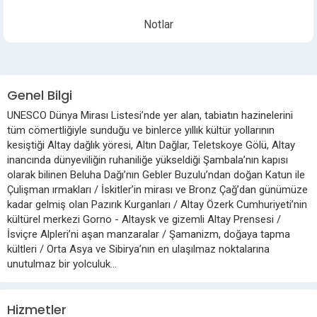
Notlar
Genel Bilgi
UNESCO Dünya Mirası Listesi’nde yer alan, tabiatın hazinelerini
tüm cömertliğiyle sunduğu ve binlerce yıllık kültür yollarının
kesiştiği Altay dağlık yöresi, Altın Dağlar, Teletskoye Gölü, Altay
inancında dünyeviliğin ruhaniliğe yükseldiği Şambala’nın kapısı
olarak bilinen Beluha Dağı’nın Gebler Buzulu’ndan doğan Katun ile
Çulişman ırmakları / İskitler’in mirası ve Bronz Çağ’dan günümüze
kadar gelmiş olan Pazırık Kurganları / Altay Özerk Cumhuriyeti’nin
kültürel merkezi Gorno - Altaysk ve gizemli Altay Prensesi /
İsviçre Alpleri’ni aşan manzaralar / Şamanizm, doğaya tapma
kültleri / Orta Asya ve Sibirya’nın en ulaşılmaz noktalarına
unutulmaz bir yolculuk…
Hizmetler