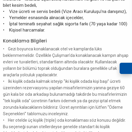
bilet kesim bedeli,
• Vize ücreti ve servis bedeli (Vize Aracı Kuruluşu’na danışınız),
• Yemekler esnasında alınacak içecekler,
• İptal teminatlı seyahat sağlık sigorta farkı (70 yaşa kadar 100)
• Kişisel harcamalar.
Konaklama Bilgileri
• Gezi boyunca konaklanacak otel ve kamplarda lüks
beklenmemelidir. Özellikle Çulişman’da konaklanacak kampın ahşap
evleri ve tuvaletleri, standartların altında olacaktır. Kullanılacak
yolların bir bölümü toprak olduğundan buralara genellikle ufak
araçlarla yolculuk yapılacaktır.
• İki kişilik odada kalmak isteyip “iki kişilik odada kişi başı” ücreti
üzerinden rezervasyonu yapılan misafirlerimizin yanına geziye 60
gün kala bir oda arkadaşı bulunamadığı takdirde bu misafirlerimizin
“tek kişilik oda” ücretinin farkını ödemek ya da geziyi iptal etmek
zorunda kalacaklarını bildiririz. Ücret ayrıntıları için lütfen “Ödeme
Seçenekleri” tablomuzu inceleyiniz.
• Her otelde üç kişilik (triple) oda konaklaması söz konusu değildir.
Bu seçeneği sunan otellerdeyse genelde standart iki kişilik