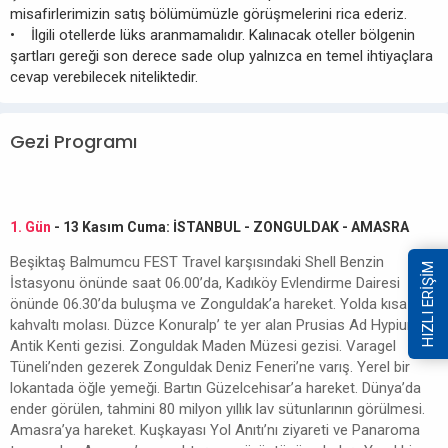
misafirlerimizin satış bölümümüzle görüşmelerini rica ederiz.
• İlgili otellerde lüks aranmamalıdır. Kalınacak oteller bölgenin
şartları gereği son derece sade olup yalnızca en temel ihtiyaçlara
cevap verebilecek niteliktedir.
Gezi Programı
1. Gün
- 13 Kasım Cuma: İSTANBUL - ZONGULDAK - AMASRA
Beşiktaş Balmumcu FEST Travel karşısındaki Shell Benzin
HIZLI ERİŞİM
İstasyonu önünde saat 06.00’da, Kadıköy Evlendirme Dairesi
önünde 06.30’da buluşma ve Zonguldak’a hareket. Yolda kısa bir
kahvaltı molası. Düzce Konuralp’ te yer alan Prusias Ad Hypium
Antik Kenti gezisi. Zonguldak Maden Müzesi gezisi. Varagel
Tüneli’nden gezerek Zonguldak Deniz Feneri’ne varış. Yerel bir
lokantada öğle yemeği. Bartın Güzelcehisar’a hareket. Dünya’da
ender görülen, tahmini 80 milyon yıllık lav sütunlarının görülmesi.
Amasra’ya hareket. Kuşkayası Yol Anıtı’nı ziyareti ve Panaroma