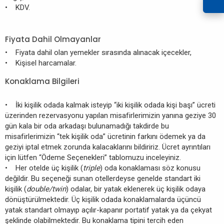
• KDV.
Fiyata Dahil Olmayanlar
• Fiyata dahil olan yemekler sırasında alınacak içecekler,
• Kişisel harcamalar.
Konaklama Bilgileri
• İki kişilik odada kalmak isteyip “iki kişilik odada kişi başı” ücreti
üzerinden rezervasyonu yapılan misafirlerimizin yanına geziye 30
gün kala bir oda arkadaşı bulunamadığı takdirde bu
misafirlerimizin “tek kişilik oda” ücretinin farkını ödemek ya da
geziyi iptal etmek zorunda kalacaklarını bildiririz. Ücret ayrıntıları
için lütfen “Ödeme Seçenekleri” tablomuzu inceleyiniz.
• Her otelde üç kişilik (
triple
) oda konaklaması söz konusu
değildir. Bu seçeneği sunan otellerdeyse genelde standart iki
kişilik (
double/twin
) odalar, bir yatak eklenerek üç kişilik odaya
dönüştürülmektedir. Üç kişilik odada konaklamalarda üçüncü
yatak standart olmayıp açılır-kapanır portatif yatak ya da çekyat
şeklinde olabilmektedir. Bu konaklama tipini tercih eden