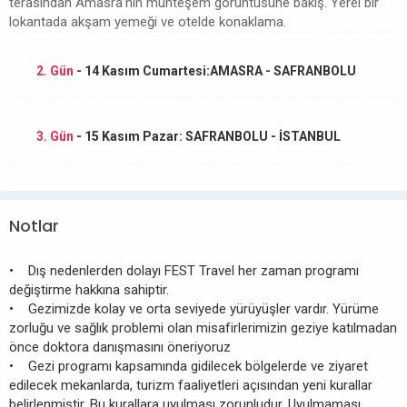
terasından Amasra’nın muhteşem görüntüsüne bakış. Yerel bir
lokantada akşam yemeği ve otelde konaklama.
2. Gün
- 14 Kasım Cumartesi:AMASRA - SAFRANBOLU
3. Gün
- 15 Kasım Pazar: SAFRANBOLU - İSTANBUL
Notlar
• Dış nedenlerden dolayı FEST Travel her zaman programı
değiştirme hakkına sahiptir.
• Gezimizde kolay ve orta seviyede yürüyüşler vardır. Yürüme
zorluğu ve sağlık problemi olan misafirlerimizin geziye katılmadan
önce doktora danışmasını öneriyoruz
• Gezi programı kapsamında gidilecek bölgelerde ve ziyaret
edilecek mekanlarda, turizm faaliyetleri açısından yeni kurallar
belirlenmiştir. Bu kurallara uyulması zorunludur. Uyulmaması