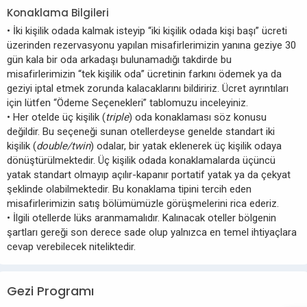
Konaklama Bilgileri
• İki kişilik odada kalmak isteyip “iki kişilik odada kişi başı” ücreti
üzerinden rezervasyonu yapılan misafirlerimizin yanına geziye 30
gün kala bir oda arkadaşı bulunamadığı takdirde bu
misafirlerimizin “tek kişilik oda” ücretinin farkını ödemek ya da
geziyi iptal etmek zorunda kalacaklarını bildiririz. Ücret ayrıntıları
için lütfen “Ödeme Seçenekleri” tablomuzu inceleyiniz.
• Her otelde üç kişilik (
triple
) oda konaklaması söz konusu
değildir. Bu seçeneği sunan otellerdeyse genelde standart iki
kişilik (
double/twin
) odalar, bir yatak eklenerek üç kişilik odaya
dönüştürülmektedir. Üç kişilik odada konaklamalarda üçüncü
yatak standart olmayıp açılır-kapanır portatif yatak ya da çekyat
şeklinde olabilmektedir. Bu konaklama tipini tercih eden
misafirlerimizin satış bölümümüzle görüşmelerini rica ederiz.
• İlgili otellerde lüks aranmamalıdır. Kalınacak oteller bölgenin
şartları gereği son derece sade olup yalnızca en temel ihtiyaçlara
cevap verebilecek niteliktedir.
Gezi Programı