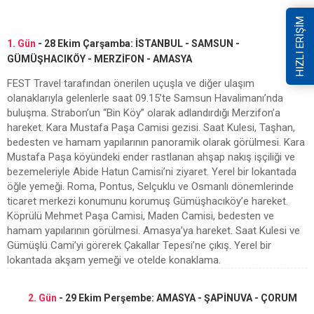
HIZLI ERİŞİM
1. Gün
- 28 Ekim Çarşamba: İSTANBUL - SAMSUN -
GÜMÜŞHACIKÖY - MERZİFON - AMASYA
FEST Travel tarafından önerilen uçuşla ve diğer ulaşım
olanaklarıyla gelenlerle saat 09.15’te Samsun Havalimanı’nda
buluşma. Strabon’un “Bin Köy” olarak adlandırdığı Merzifon’a
hareket. Kara Mustafa Paşa Camisi gezisi. Saat Kulesi, Taşhan,
bedesten ve hamam yapılarının panoramik olarak görülmesi. Kara
Mustafa Paşa köyündeki ender rastlanan ahşap nakış işçiliği ve
bezemeleriyle Abide Hatun Camisi’ni ziyaret. Yerel bir lokantada
öğle yemeği. Roma, Pontus, Selçuklu ve Osmanlı dönemlerinde
ticaret merkezi konumunu korumuş Gümüşhacıköy’e hareket.
Köprülü Mehmet Paşa Camisi, Maden Camisi, bedesten ve
hamam yapılarının görülmesi. Amasya’ya hareket. Saat Kulesi ve
Gümüşlü Cami’yi görerek Çakallar Tepesi’ne çıkış. Yerel bir
lokantada akşam yemeği ve otelde konaklama.
2. Gün
- 29 Ekim Perşembe: AMASYA - ŞAPİNUVA - ÇORUM