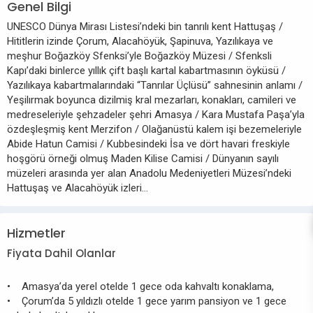
Genel Bilgi
UNESCO Dünya Mirası Listesi’ndeki bin tanrılı kent Hattuşaş /
Hititlerin izinde Çorum, Alacahöyük, Şapinuva, Yazılıkaya ve
meşhur Boğazköy Sfenksi’yle Boğazköy Müzesi / Sfenksli
Kapı’daki binlerce yıllık çift başlı kartal kabartmasının öyküsü /
Yazılıkaya kabartmalarındaki “Tanrılar Üçlüsü” sahnesinin anlamı /
Yeşilırmak boyunca dizilmiş kral mezarları, konakları, camileri ve
medreseleriyle şehzadeler şehri Amasya / Kara Mustafa Paşa’yla
özdeşleşmiş kent Merzifon / Olağanüstü kalem işi bezemeleriyle
Abide Hatun Camisi / Kubbesindeki İsa ve dört havari freskiyle
hoşgörü örneği olmuş Maden Kilise Camisi / Dünyanın sayılı
müzeleri arasında yer alan Anadolu Medeniyetleri Müzesi’ndeki
Hattuşaş ve Alacahöyük izleri…
Hizmetler
Fiyata Dahil Olanlar
• Amasya’da yerel otelde 1 gece oda kahvaltı konaklama,
• Çorum’da 5 yıldızlı otelde 1 gece yarım pansiyon ve 1 gece