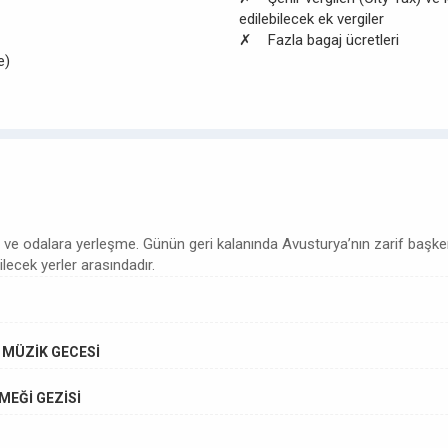
edilebilecek ek vergiler
✗ Fazla bagaj ücretleri
e)
r ve odalara yerleşme. Günün geri kalanında Avusturya’nın zarif başke
lecek yerler arasındadır.
K MÜZİK GECESİ
EMEĞİ GEZİSİ