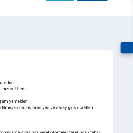
ferleri
 hizmet bedeli
şam yemekleri
ilmeyen müze, ören yeri ve saray giriş ücretleri
konaklama sırasında yerel otoriteler tarafından tahsil