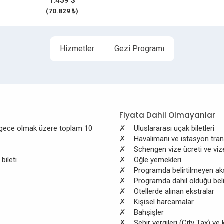
1.459 $
(70.829 ₺)
Hizmetler
Gezi Programı
Fiyata Dahil Olmayanlar
 gece olmak üzere toplam 10
✗ Uluslararası uçak biletleri
✗ Havalimanı ve istasyon trans
✗ Schengen vize ücreti ve vize
bileti
✗ Öğle yemekleri
✗ Programda belirtilmeyen ak
✗ Programda dahil olduğu belirt
✗ Otellerde alınan ekstralar
✗ Kişisel harcamalar
✗ Bahşişler
✗ Şehir vergileri (City Tax) ve 