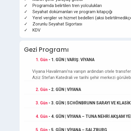
✓ Programda belirtilen tren yolculukları
✓ Seyahat dokümanları ve program kitapçığı
✓ Yerel vergiler ve hizmet bedelleri (aksi belirtilmedikç
✓ Zorunlu Seyahat Sigortası
✓ KDV
Gezi Programı
1. Gün
- 1. GÜN | VARIŞ: VİYANA
Viyana Havalimanı’na varışın ardından otele transfe
Aziz Stefan Katedrali ve tarihi şehir merkezi görülebi
2. Gün
- 2. GÜN | VİYANA
3. Gün
- 3. GÜN | SCHÖNBRUNN SARAYI VE KLASİ
4. Gün
- 4. GÜN | VİYANA – TUNA NEHRİ AKŞAM Y
5. Gün
- 5. GÜN | VİYANA – SALZBURG