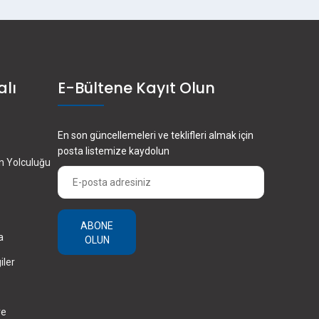
alı
E-Bültene Kayıt Olun
En son güncellemeleri ve teklifleri almak için
posta listemize kaydolun
en Yolculuğu
ABONE
a
OLUN
iler
ve