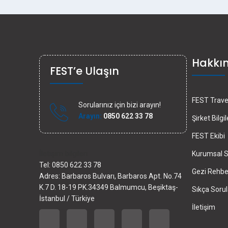
Hakkı
FEST’e Ulaşın
FEST Travel
Sorularınız için bizi arayın!
Arayın:
0850 622 33 78
Şirket Bilgil
FEST Ekibi
İletişim bilgileri
Kurumsal S
Tel: 0850 622 33 78
Gezi Rehber
Adres: Barbaros Bulvarı, Barbaros Apt. No.74
K.7 D. 18-19 PK.34349 Balmumcu, Beşiktaş-
Sıkça Sorul
İstanbul / Türkiye
İletişim