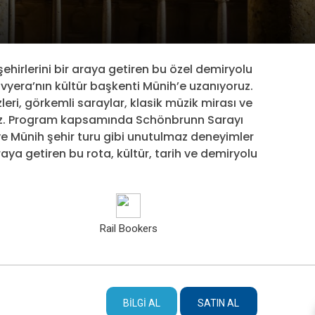
ehirlerini bir araya getiren bu özel demiryolu
vyera’nın kültür başkenti Münih’e uzanıyoruz.
leri, görkemli saraylar, klasik müzik mirası ve
ınız. Program kapsamında Schönbrunn Sarayı
ve Münih şehir turu gibi unutulmaz deneyimler
raya getiren bu rota, kültür, tarih ve demiryolu
Rail Bookers
BILGI AL
SATIN AL