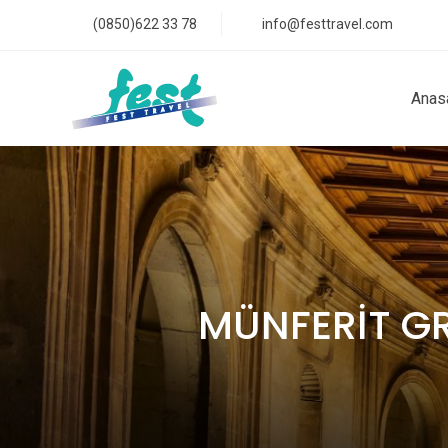
(0850)622 33 78
info@festtravel.com
Anas
MÜNFERİT G