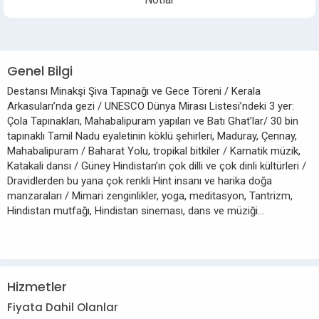
Genel Bilgi
Destansı Minakşi Şiva Tapınağı ve Gece Töreni / Kerala
Arkasuları’nda gezi / UNESCO Dünya Mirası Listesi’ndeki 3 yer:
Çola Tapınakları, Mahabalipuram yapıları ve Batı Ghat’lar/ 30 bin
tapınaklı Tamil Nadu eyaletinin köklü şehirleri, Maduray, Çennay,
Mahabalipuram / Baharat Yolu, tropikal bitkiler / Karnatik müzik,
Katakali dansı / Güney Hindistan’ın çok dilli ve çok dinli kültürleri /
Dravidlerden bu yana çok renkli Hint insanı ve harika doğa
manzaraları / Mimari zenginlikler, yoga, meditasyon, Tantrizm,
Hindistan mutfağı, Hindistan sineması, dans ve müziği...
Hizmetler
Fiyata Dahil Olanlar