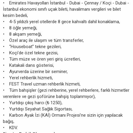
• Emirates Havayolları İstanbul - Dubai - Çennay / Koçi - Dubai -
İstanbul ekonomi sınıfı uçak bileti, havalimanı vergileri ve bilet
kesim bedeli,
• 4-5 yıldızlı yerel otellerde 8 gece kahvaltı dahil konaklama,
• 8 öğle yemeği,
• 8 akşam yemeği,
• Özel araç ile ulaşım ve tüm transferler,
• “Houseboat” tekne gezileri,
• Koçi’de özel tekne gezisi,
• Tüm müze ve ören yeri giriş ücretleri,
• Katakali dans gösterisi,
• Ayurverda üzerine bir seminer,
• Yerel rehberlik hizmeti,
• FEST Travel uzman rehberlik hizmeti,
• Tüm bahşişler (gezi rehberine, yerel rehberlere, farklı hizmetler
verenlere ve gezi şoförüne bahşiş toplanmıyor),
• Yurtdışı çıkış harcı (₺ 1250),
• Yurtdışı Seyahat Sağlık Sigortası,
• Karbon Ayak İzi (KAİ) Ormanı Projesi’ne sizin için yapılacak
bağış,
• KDV.