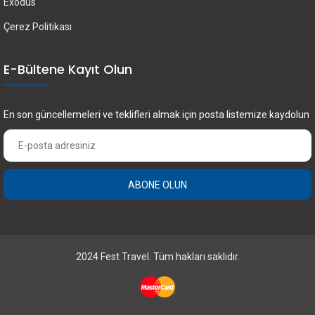
Exodus
Çerez Politikası
E-Bültene Kayıt Olun
En son güncellemeleri ve teklifleri almak için posta listemize kaydolun
ABONE OLUN
×
FEST Travel ile Dünyayı Kültürüyle Keşfetmek
için Üye Olun.
2024 Fest Travel. Tüm hakları saklıdır.