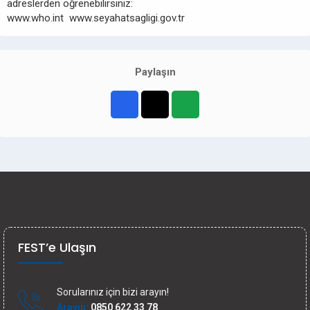
adreslerden öğrenebilirsiniz:
www.who.int www.seyahatsagligi.gov.tr
Paylaşın
FEST’e Ulaşın
Sorularınız için bizi arayın!
Arayın:
0850 622 33 78