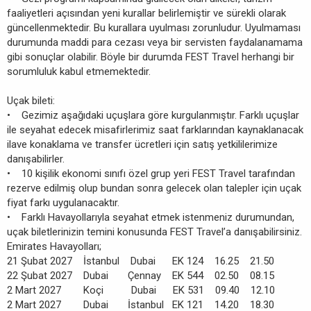
faaliyetleri açısından yeni kurallar belirlemiştir ve sürekli olarak
güncellenmektedir. Bu kurallara uyulması zorunludur. Uyulmaması
durumunda maddi para cezası veya bir servisten faydalanamama
gibi sonuçlar olabilir. Böyle bir durumda FEST Travel herhangi bir
sorumluluk kabul etmemektedir.
Uçak bileti:
• Gezimiz aşağıdaki uçuşlara göre kurgulanmıştır. Farklı uçuşlar
ile seyahat edecek misafirlerimiz saat farklarından kaynaklanacak
ilave konaklama ve transfer ücretleri için satış yetkililerimize
danışabilirler.
• 10 kişilik ekonomi sınıfı özel grup yeri FEST Travel tarafından
rezerve edilmiş olup bundan sonra gelecek olan talepler için uçak
fiyat farkı uygulanacaktır.
• Farklı Havayollarıyla seyahat etmek istenmeniz durumundan,
uçak biletlerinizin temini konusunda FEST Travel’a danışabilirsiniz.
Emirates Havayolları;
21 Şubat 2027 İstanbul Dubai EK 124 16.25 21.50
22 Şubat 2027 Dubai Çennay EK 544 02.50 08.15
2 Mart 2027 Koçi Dubai EK 531 09.40 12.10
2 Mart 2027 Dubai İstanbul EK 121 14.20 18.30