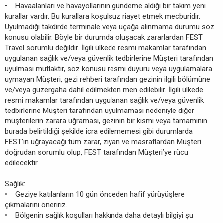
• Havaalanları ve havayollarının gündeme aldığı bir takım yeni
kurallar vardır. Bu kurallara koşulsuz riayet etmek mecburidir.
Uyulmadığı takdirde terminale veya uçağa alınmama durumu söz
konusu olabilir. Böyle bir durumda oluşacak zararlardan FEST
Travel sorumlu değildir. İlgili ülkede resmi makamlar tarafından
uygulanan sağlık ve/veya güvenlik tedbirlerine Müşteri tarafından
uyulması mutlaktır, söz konusu resmi duyuru veya uygulamalara
uymayan Müşteri, gezi rehberi tarafından gezinin ilgili bölümüne
ve/veya güzergaha dahil edilmekten men edilebilir. İlgili ülkede
resmi makamlar tarafından uygulanan sağlık ve/veya güvenlik
tedbirlerine Müşteri tarafından uyulmaması nedeniyle diğer
müşterilerin zarara uğraması, gezinin bir kısmı veya tamamının
burada belirtildiği şekilde icra edilememesi gibi durumlarda
FEST’in uğrayacağı tüm zarar, ziyan ve masraflardan Müşteri
doğrudan sorumlu olup, FEST tarafından Müşteri’ye rücu
edilecektir.
Sağlık:
• Geziye katılanların 10 gün önceden hafif yürüyüşlere
çıkmalarını öneririz.
• Bölgenin sağlık koşulları hakkında daha detaylı bilgiyi şu