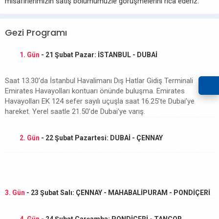
misafirlerimizin satış bölümümüzle görüşmelerini rica ederiz.
Gezi Programı
1. Gün
- 21 Şubat Pazar: İSTANBUL - DUBAİ
Saat 13.30’da İstanbul Havalimanı Dış Hatlar Gidiş Terminali
Emirates Havayolları kontuarı önünde buluşma. Emirates
Havayolları EK 124 sefer sayılı uçuşla saat 16.25’te Dubai’ye
hareket. Yerel saatle 21.50’de Dubai’ye varış.
2. Gün
- 22 Şubat Pazartesi: DUBAİ - ÇENNAY
3. Gün
- 23 Şubat Salı: ÇENNAY - MAHABALİPURAM - PONDİÇERİ
4. Gün
- 24 Şubat Çarşamba: PONDİÇERİ - TANCOR