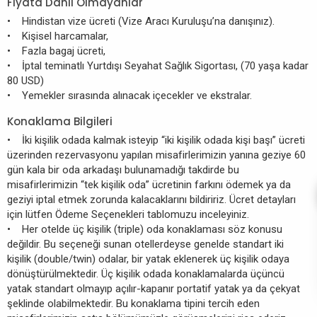
Fiyata Dahil Olmayanlar
• Hindistan vize ücreti (Vize Aracı Kuruluşu’na danışınız).
• Kişisel harcamalar,
• Fazla bagaj ücreti,
• İptal teminatlı Yurtdışı Seyahat Sağlık Sigortası, (70 yaşa kadar
80 USD)
• Yemekler sırasında alınacak içecekler ve ekstralar.
Konaklama Bilgileri
• İki kişilik odada kalmak isteyip “iki kişilik odada kişi başı” ücreti
üzerinden rezervasyonu yapılan misafirlerimizin yanına geziye 60
gün kala bir oda arkadaşı bulunamadığı takdirde bu
misafirlerimizin “tek kişilik oda” ücretinin farkını ödemek ya da
geziyi iptal etmek zorunda kalacaklarını bildiririz. Ücret detayları
için lütfen Ödeme Seçenekleri tablomuzu inceleyiniz.
• Her otelde üç kişilik (triple) oda konaklaması söz konusu
değildir. Bu seçeneği sunan otellerdeyse genelde standart iki
kişilik (double/twin) odalar, bir yatak eklenerek üç kişilik odaya
dönüştürülmektedir. Üç kişilik odada konaklamalarda üçüncü
yatak standart olmayıp açılır-kapanır portatif yatak ya da çekyat
şeklinde olabilmektedir. Bu konaklama tipini tercih eden