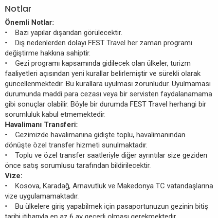
Notlar
Önemli Notlar:
• Bazı yapılar dışarıdan görülecektir.
• Dış nedenlerden dolayı FEST Travel her zaman programı
değiştirme hakkına sahiptir.
• Gezi programı kapsamında gidilecek olan ülkeler, turizm
faaliyetleri açısından yeni kurallar belirlemiştir ve sürekli olarak
güncellenmektedir. Bu kurallara uyulması zorunludur. Uyulmaması
durumunda maddi para cezası veya bir servisten faydalanamama
gibi sonuçlar olabilir. Böyle bir durumda FEST Travel herhangi bir
sorumluluk kabul etmemektedir.
Havalimanı Transferi:
• Gezimizde havalimanına gidişte toplu, havalimanından
dönüşte özel transfer hizmeti sunulmaktadır.
• Toplu ve özel transfer saatleriyle diğer ayrıntılar size geziden
önce satış sorumlusu tarafından bildirilecektir.
Vize:
• Kosova, Karadağ, Arnavutluk ve Makedonya TC vatandaşlarına
vize uygulamamaktadır.
• Bu ülkelere giriş yapabilmek için pasaportunuzun gezinin bitiş
tarihi itibarıyla en az 6 ay geçerli olması gerekmektedir.