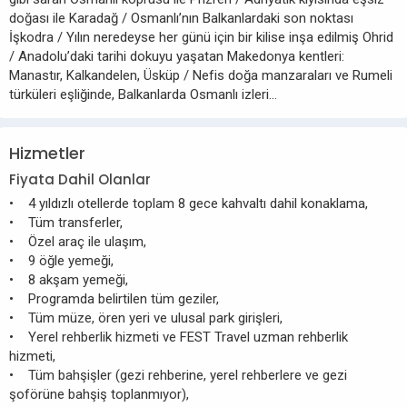
doğası ile Karadağ / Osmanlı’nın Balkanlardaki son noktası
İşkodra / Yılın neredeyse her günü için bir kilise inşa edilmiş Ohrid
/ Anadolu’daki tarihi dokuyu yaşatan Makedonya kentleri:
Manastır, Kalkandelen, Üsküp / Nefis doğa manzaraları ve Rumeli
türküleri eşliğinde, Balkanlarda Osmanlı izleri…
Hizmetler
Fiyata Dahil Olanlar
• 4 yıldızlı otellerde toplam 8 gece kahvaltı dahil konaklama,
• Tüm transferler,
• Özel araç ile ulaşım,
• 9 öğle yemeği,
• 8 akşam yemeği,
• Programda belirtilen tüm geziler,
• Tüm müze, ören yeri ve ulusal park girişleri,
• Yerel rehberlik hizmeti ve FEST Travel uzman rehberlik
hizmeti,
• Tüm bahşişler (gezi rehberine, yerel rehberlere ve gezi
şoförüne bahşiş toplanmıyor),