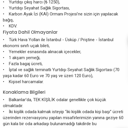
• Yurtdışı çıkış harcı (₺ 1250),
• Yurtdışı Seyahat Sağlık Sigortası,
• Karbon Ayak İzi (KAİ) Ormanı Projesi’ne sizin için yapılacak
bağış,
• KDV.
Fiyata Dahil Olmayanlar
• Türk Hava Yolları ile İstanbul - Üsküp / Priştine - İstanbul
ekonomi sınıfı uçak bileti,
• Yemekler esnasında alınacak içecekler,
• 1 akşam yemeği,
• Fazla bagaj ücreti,
• İptal ve sağlık teminatlı Yurtdışı Seyahat Sağlık Sigortası (70
yaşa kadar 60 Euro ve 70 yaş ve üzeri 120 Euro),
• Kişisel harcamalar.
Konaklama Bilgileri
• Balkanlar’da, TEK KİŞİLİK odalar genellikle çok küçük
olmaktadır.
• İki kişilik odada kalmak isteyip “iki kişilik odada kişi başı” ücreti
üzerinden rezervasyonu yapılan misafirlerimizin yanına geziye 60
gün kala bir oda arkadaşı bulunamadığı takdirde bu