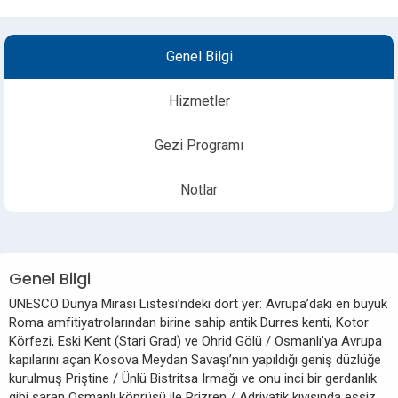
Genel Bilgi
Hizmetler
Gezi Programı
Notlar
Genel Bilgi
UNESCO Dünya Mirası Listesi’ndeki dört yer: Avrupa’daki en büyük
Roma amfitiyatrolarından birine sahip antik Durres kenti, Kotor
Körfezi, Eski Kent (Stari Grad) ve Ohrid Gölü / Osmanlı’ya Avrupa
kapılarını açan Kosova Meydan Savaşı’nın yapıldığı geniş düzlüğe
kurulmuş Priştine / Ünlü Bistritsa Irmağı ve onu inci bir gerdanlık
gibi saran Osmanlı köprüsü ile Prizren / Adriyatik kıyısında eşsiz