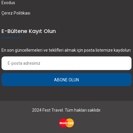
Exodus
Çerez Politikası
E-Bültene Kayıt Olun
En son güncellemeleri ve teklifleri almak için posta listemize kaydolun
ABONE OLUN
×
FEST Travel ile Dünyayı Kültürüyle Keşfetmek
için Üye Olun.
2024 Fest Travel. Tüm hakları saklıdır.