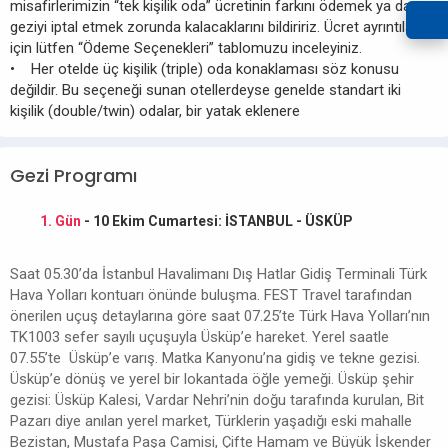
misafirlerimizin “tek kişilik oda” ücretinin farkını ödemek ya da
geziyi iptal etmek zorunda kalacaklarını bildiririz. Ücret ayrıntıları
için lütfen “Ödeme Seçenekleri” tablomuzu inceleyiniz.
• Her otelde üç kişilik (triple) oda konaklaması söz konusu
değildir. Bu seçeneği sunan otellerdeyse genelde standart iki
kişilik (double/twin) odalar, bir yatak eklenere
Gezi Programı
1. Gün
- 10 Ekim Cumartesi: İSTANBUL - ÜSKÜP
Saat 05.30’da İstanbul Havalimanı Dış Hatlar Gidiş Terminali Türk
Hava Yolları kontuarı önünde buluşma. FEST Travel tarafından
önerilen uçuş detaylarına göre saat 07.25’te Türk Hava Yolları’nın
TK1003 sefer sayılı uçuşuyla Üsküp’e hareket. Yerel saatle
07.55’te Üsküp’e varış. Matka Kanyonu’na gidiş ve tekne gezisi.
Üsküp’e dönüş ve yerel bir lokantada öğle yemeği. Üsküp şehir
gezisi: Üsküp Kalesi, Vardar Nehri’nin doğu tarafında kurulan, Bit
Pazarı diye anılan yerel market, Türklerin yaşadığı eski mahalle
Bezistan, Mustafa Paşa Camisi, Çifte Hamam ve Büyük İskender