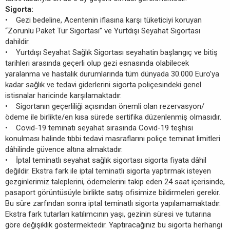
Sigorta:
• Gezi bedeline, Acentenin iflasına karşı tüketiciyi koruyan
“Zorunlu Paket Tur Sigortası” ve Yurtdışı Seyahat Sigortası
dahildir.
• Yurtdışı Seyahat Sağlık Sigortası seyahatin başlangıç ve bitiş
tarihleri arasında geçerli olup gezi esnasında olabilecek
yaralanma ve hastalık durumlarında tüm dünyada 30.000 Euro’ya
kadar sağlık ve tedavi giderlerini sigorta poliçesindeki genel
istisnalar haricinde karşılamaktadır.
• Sigortanın geçerliliği açısından önemli olan rezervasyon/
ödeme ile birlikte/en kısa sürede sertifika düzenlenmiş olmasıdır.
• Covid-19 teminatı seyahat sırasında Covid-19 teşhisi
konulması halinde tıbbi tedavi masraflarını poliçe teminat limitleri
dâhilinde güvence altına almaktadır.
• İptal teminatlı seyahat sağlık sigortası sigorta fiyata dâhil
değildir. Ekstra fark ile iptal teminatlı sigorta yaptırmak isteyen
gezginlerimiz taleplerini, ödemelerini takip eden 24 saat içerisinde,
pasaport görüntüsüyle birlikte satış ofisimize bildirmeleri gerekir.
Bu süre zarfından sonra iptal teminatlı sigorta yapılamamaktadır.
Ekstra fark tutarları katılımcının yaşı, gezinin süresi ve tutarına
göre değişiklik göstermektedir. Yaptıracağınız bu sigorta herhangi