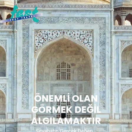
ÖNEMLİ OLAN
GÖRMEK DEĞİL
ALGILAMAKTIR
Seyahatin Gerçek Değeri...