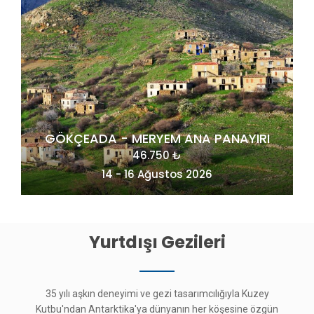
AYIRI
MAÇAHEL VE KUZEY DOĞU KARADENİZ
49.275 ₺
20 - 23 Ağustos 2026
Yurtdışı Gezileri
35 yılı aşkın deneyimi ve gezi tasarımcılığıyla Kuzey
Kutbu'ndan Antarktika'ya dünyanın her köşesine özgün