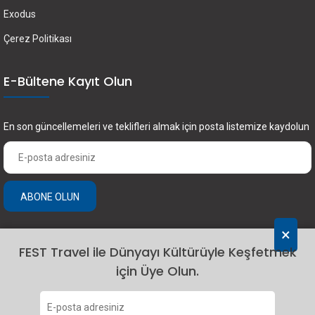
Exodus
Çerez Politikası
E-Bültene Kayıt Olun
En son güncellemeleri ve teklifleri almak için posta listemize kaydolun
ABONE OLUN
×
FEST Travel ile Dünyayı Kültürüyle Keşfetmek
için Üye Olun.
2024 Fest Travel. Tüm hakları saklıdır.