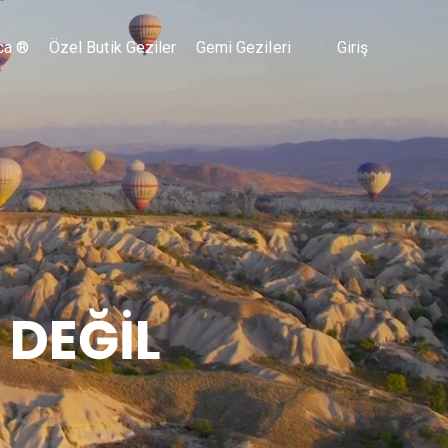
ca ®
Özel Butik Geziler
Gemi Gezileri
Giriş
 DEĞİL