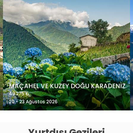
POSTA GEMİSİ İLE ARKTİK NORVEÇ -
Kuzey Kutup Dairesi’nde Gezi
4.985 €
24 - 31 Ağustos 2026
Yurtdışı Gezileri