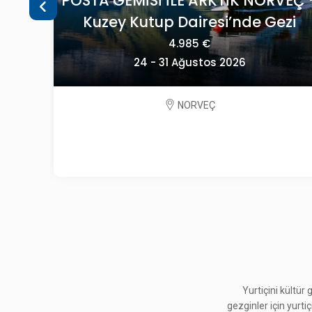
 ARKTİK NORVEÇ -
OECONOMICA YEŞİLİN
iresi’nde Gezi
SLOVENY
85 €
2.195 €
ustos 2026
09 - 13 Eylül 2
RVEÇ
SLOVENYA
Yurtiçini kültür
gezginler için yurti