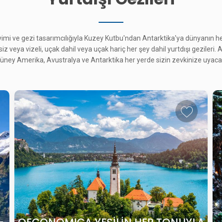
eyimi ve gezi tasarımcılığıyla Kuzey Kutbu'ndan Antarktika'ya dünyanın 
esiz veya vizeli, uçak dahil veya uçak hariç her şey dahil yurtdışı gezileri.
ney Amerika, Avustralya ve Antarktika her yerde sizin zevkinize uyacak