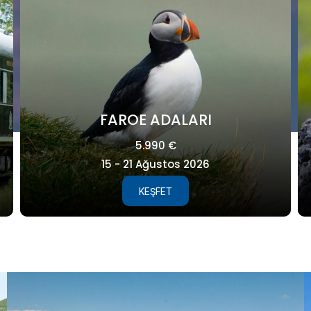
GALAPAGOS
8.995 €
25 Ağustos - 04 Eylül 2027
KEŞFET