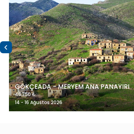
I
MAÇAHEL VE KUZEY DOĞU KARADENİZ
49.275 ₺
20 - 23 Ağustos 2026