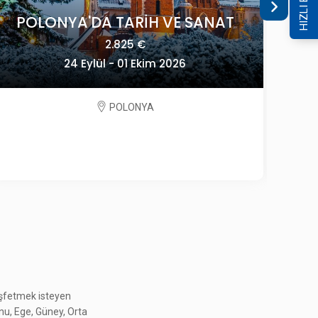
HIZLI ERİŞİM
SANAT
GÜNEY KORE GEZİSİ
4.495 $
14 - 24 Ekim 2026
GÜNEY KORE
keşfetmek isteyen
onu, Ege, Güney, Orta