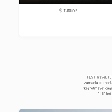
TÜRKİYE
FEST Travel, 13
zamanla bir marka h
"keşfetmeye" çağırd
"İLK" ler