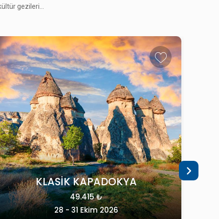
tür gezileri...
TREN I
KO
KLASİK KAPADOKYA
49.415 ₺
28 - 31 Ekim 2026