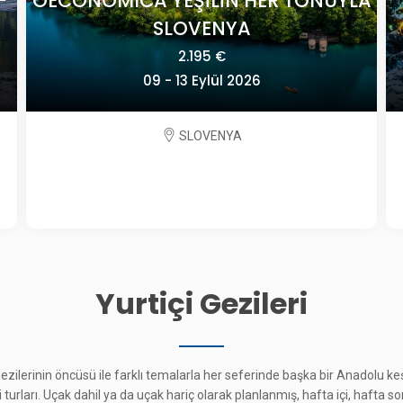
 HER TONUYLA
A
POLONYA'DA TARİH VE 
2.825 €
026
24 Eylül - 01 Ekim 2026
POLONYA
Yurtiçi Gezileri
 gezilerinin öncüsü ile farklı temalarla her seferinde başka bir Anadolu 
çi turları. Uçak dahil ya da uçak hariç olarak planlanmış, hafta içi, hafta s