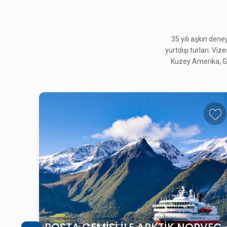
35 yılı aşkın den
yurtdışı turları. Viz
Kuzey Amerika, Gü