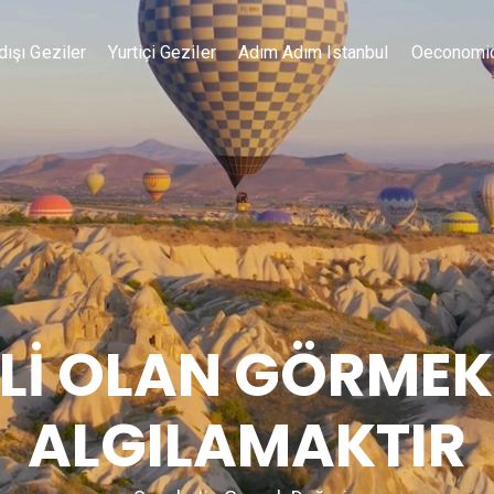
dışı Geziler
Yurtiçi Geziler
Adım Adım Istanbul
Oeconomi
İ OLAN GÖRMEK
ALGILAMAKTIR