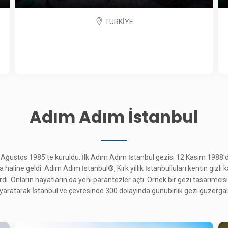
TÜRKİYE
Adım Adım İstanbul
 Ağustos 1985'te kuruldu. İlk Adım Adım İstanbul gezisi 12 Kasım 1988'd
aline geldi. Adım Adım İstanbul®, Kırk yıllık İstanbulluları kentin gizli k
ı. Onların hayatların da yeni parantezler açtı. Örnek bir gezi tasarımcısı 
i yaratarak İstanbul ve çevresinde 300 dolayında günübirlik gezi güzergah