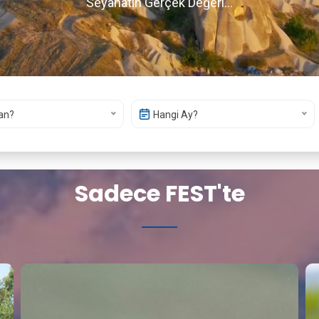
Seyahatin Gerçek Değeri...
an?
Hangi Ay?
Sadece FEST'te