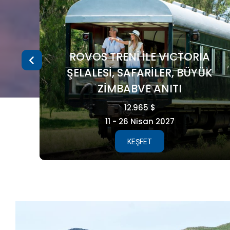
A
ÜK
FAROE ADALARI
5.990 €
15 - 21 Ağustos 2026
KEŞFET