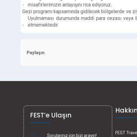
misafirlerimizin anlayışını rica ediyoruz.
·
Gezi programı kapsamında gidilecek bölgelerde ve ziyar
Uyulmaması durumunda maddi para cezası veya bir
etmemektedir.
·
Paylaşın
Hakkı
FEST’e Ulaşın
FEST Travel
Sorularınız için bizi arayın!