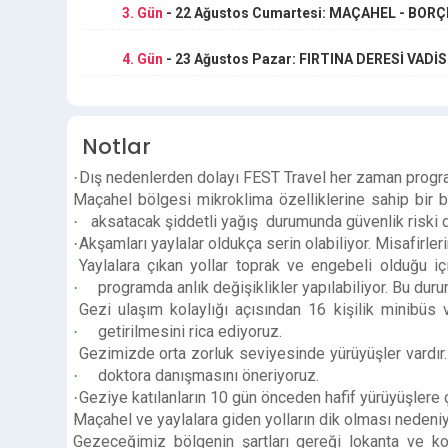
3. Gün
- 22 Ağustos Cumartesi: MAÇAHEL - BORÇ
4. Gün
- 23 Ağustos Pazar: FIRTINA DERESİ VADİ
Notlar
Dış nedenlerden dolayı FEST Travel her zaman program
·
Maçahel bölgesi mikroklima özelliklerine sahip bir 
aksatacak şiddetli yağış durumunda güvenlik riski de
·
Akşamları yaylalar oldukça serin olabiliyor. Misafirleri
·
Yaylalara çıkan yollar toprak ve engebeli olduğu i
programda anlık değişiklikler yapılabiliyor. Bu durum
·
Gezi ulaşım kolaylığı açısından 16 kişilik minibüs 
getirilmesini rica ediyoruz.
·
Gezimizde orta zorluk seviyesinde yürüyüşler vardır
doktora danışmasını öneriyoruz.
·
Geziye katılanların 10 gün önceden hafif yürüyüşlere ç
·
Maçahel ve yaylalara giden yolların dik olması nedeniy
·
Gezeceğimiz bölgenin şartları gereği lokanta ve ko