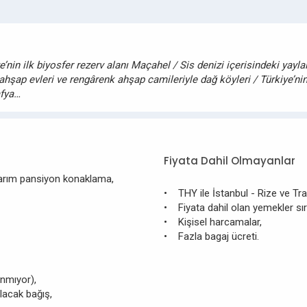
nin ilk biyosfer rezerv alanı Maçahel / Sis denizi içerisindeki yayla
ahşap evleri ve rengârenk ahşap camileriyle dağ köyleri / Türkiye’nin
afya…
Fiyata Dahil Olmayanlar
arım pansiyon konaklama,
• THY ile İstanbul - Rize ve Tra
• Fiyata dahil olan yemekler sır
• Kişisel harcamalar,
• Fazla bagaj ücreti.
nmıyor),
lacak bağış,