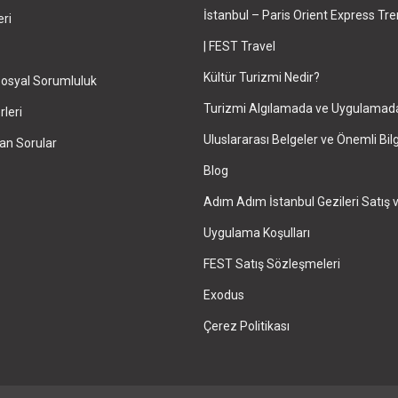
İstanbul – Paris Orient Express Tr
eri
| FEST Travel
Kültür Turizmi Nedir?
osyal Sorumluluk
Turizmi Algılamada ve Uygulamad
leri
Uluslararası Belgeler ve Önemli Bilg
an Sorular
Blog
Adım Adım İstanbul Gezileri Satış 
Uygulama Koşulları
FEST Satış Sözleşmeleri
Exodus
vel ile Dünyayı Kültürüyle Keşfetmek için 
Çerez Politikası
Abo