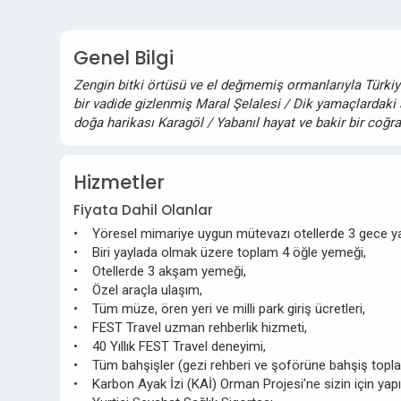
Genel Bilgi
Zengin bitki örtüsü ve el değmemiş ormanlarıyla Türkiye’
bir vadide gizlenmiş Maral Şelalesi / Dik yamaçlardaki 
doğa harikası Karagöl / Yabanıl hayat ve bakir bir coğr
Hizmetler
Fiyata Dahil Olanlar
• Yöresel mimariye uygun mütevazı otellerde 3 gece y
• Biri yaylada olmak üzere toplam 4 öğle yemeği,
• Otellerde 3 akşam yemeği,
• Özel araçla ulaşım,
• Tüm müze, ören yeri ve milli park giriş ücretleri,
• FEST Travel uzman rehberlik hizmeti,
• 40 Yıllık FEST Travel deneyimi,
• Tüm bahşişler (gezi rehberi ve şoförüne bahşiş topla
• Karbon Ayak İzi (KAİ) Orman Projesi’ne sizin için yapı