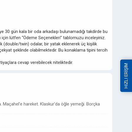
ziye 30 gün kala bir oda arkadaşı bulunamadığı takdirde bu
ları için lütfen “Ödeme Seçenekleri” tablomuzu inceleyiniz.
 (double/twin) odalar, bir yatak eklenerek üç kişilik
ekyat şeklinde olabilmektedir. Bu konaklama tipini tercih
iyaçlara cevap verebilecek niteliktedir.
HIZLI ERİŞİM
a. Maçahel’e hareket. Klaskur’da öğle yemeği. Borçka