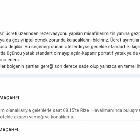
 başı” ücreti üzerinden rezervasyonu yapılan misafirlerimizin yanına ge
 ya da geziyi iptal etmek zorunda kalacaklarını bildiririz. Ücret ayrıntı
u değildir. Bu seçeneği sunan otellerdeyse genelde standart iki kişilik
a üçüncü yatak standart olmayıp açılır-kapanır portatif yatak ya da ç
ica ederiz.
er bölgenin şartları gereği son derece sade olup yalnızca en temel iht
- MAÇAHEL
şım olanaklarıyla gelenlerle saat 08.15’te Rize Havalimanı’nda buluşm
de otelde akşam yemeği ve konaklama.
- MAÇAHEL