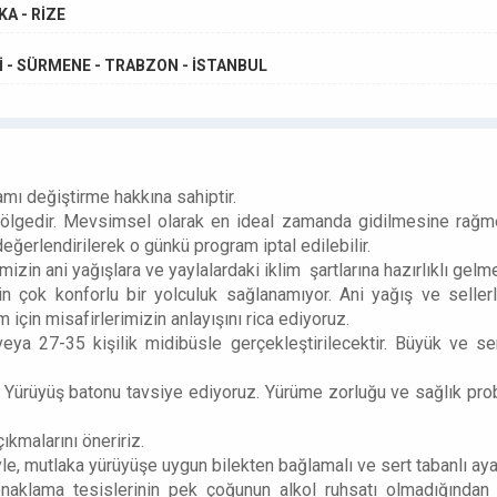
KA - RİZE
Sİ - SÜRMENE - TRABZON - İSTANBUL
ı değiştirme hakkına sahiptir.
bölgedir. Mevsimsel olarak en ideal zamanda gidilmesine rağme
ğerlendirilerek o günkü program iptal edilebilir.
mizin ani yağışlara ve yaylalardaki iklim şartlarına hazırlıklı gelm
çin çok konforlu bir yolculuk sağlanamıyor. Ani yağış ve sell
 için misafirlerimizin anlayışını rica ediyoruz.
veya 27-35 kişilik midibüsle gerçekleştirilecektir. Büyük ve se
. Yürüyüş batonu tavsiye ediyoruz. Yürüme zorluğu ve sağlık pro
ıkmalarını öneririz.
le, mutlaka yürüyüşe uygun bilekten bağlamalı ve sert tabanlı ay
naklama tesislerinin pek çoğunun alkol ruhsatı olmadığından a