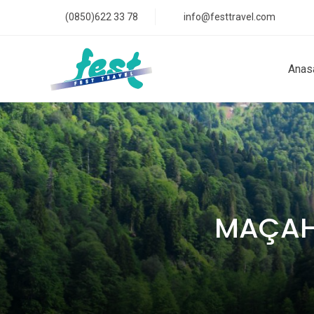
(0850)622 33 78
info@festtravel.com
Anas
MAÇAHE