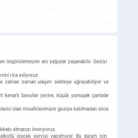
n öngörülemeyen ani yağışlar yaşanabilir. Geziyi
esini rica ediyoruz.
erle zaman zaman ulaşım sekteye uğrayabiliyor ve
rt kenarlı bavullar yerine, küçük yumuşak çantalar
blemi olan misafirlerimizin geziye katılmadan önce
akkabı almanızı öneriyoruz.
lkollü içecek servisi yapılmıyor. Bu durum için