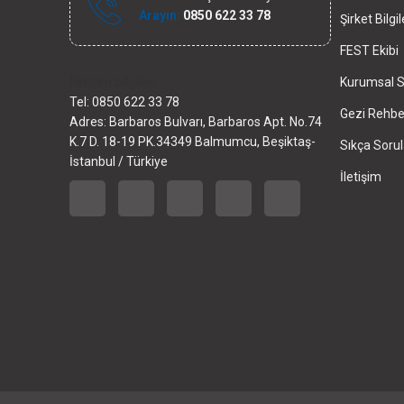
Arayın:
0850 622 33 78
Şirket Bilgil
FEST Ekibi
İletişim bilgileri
Kurumsal S
Tel: 0850 622 33 78
Gezi Rehber
Adres: Barbaros Bulvarı, Barbaros Apt. No.74
K.7 D. 18-19 PK.34349 Balmumcu, Beşiktaş-
Sıkça Sorul
İstanbul / Türkiye
İletişim
FEST Tra