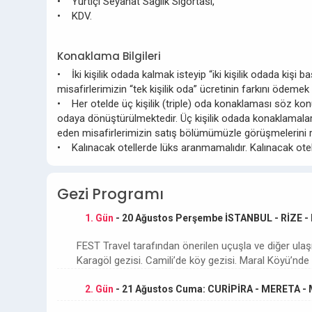
• Yurtiçi Seyahat Sağlık Sigortası,
• KDV.
Konaklama Bilgileri
• İki kişilik odada kalmak isteyip “iki kişilik odada kişi
misafirlerimizin “tek kişilik oda” ücretinin farkını ödemek
• Her otelde üç kişilik (triple) oda konaklaması söz konus
odaya dönüştürülmektedir. Üç kişilik odada konaklamalard
eden misafirlerimizin satış bölümümüzle görüşmelerini r
• Kalınacak otellerde lüks aranmamalıdır. Kalınacak otell
Gezi Programı
1. Gün
- 20 Ağustos Perşembe İSTANBUL - RİZE 
FEST Travel tarafından önerilen uçuşla ve diğer ula
Karagöl gezisi. Camili’de köy gezisi. Maral Köyü’n
2. Gün
- 21 Ağustos Cuma: CURİPİRA - MERETA 