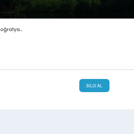
 coğrafya…
BILGI AL