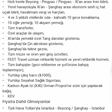
• Hızlı trenle Beycing - Pingyao / Pingyao - Xi’an arası tren bileti,
• Yerel havayoluyla Xi’an - Şanghay arası ekonomi sınıfı iç hat
uçak bileti, havalimanı vergi ve harçları,
• 4 ve 5 yıldızlı otellerde oda - kahvaltı 10 gece konaklama,
• 10 öğle yemeği, 10 akşam yemeği,
• Tüm transferler,
• Özel araçlar ile ulaşım,
• Xi’an’da yemekli özel Tang dansları gösterisi,
• Şanghay’da Çin akrobasi gösterisi,
• Şanghay’da tekne gezisi,
• Tüm müze ve ören yeri giriş ücretleri,
• FEST Travel uzman rehberlik hizmeti ve yerel rehberlik hizmeti,
• Tüm bahşişler (gezi rehberine ve şoförüne bahşiş
toplanmıyor),
• Yurtdışı çıkış harcı (₺1000),
• Yurtdışı Seyahat Sağlık Sigortası,
• Karbon Ayak İzi (KAİ) Orman Projesi’ne sizin için yapılacak
bağış,
• KDV.
Fiyata Dahil Olmayanlar
• Türk Hava Yolları’yla İstanbul - Beycing / Şanghay - İstanbul