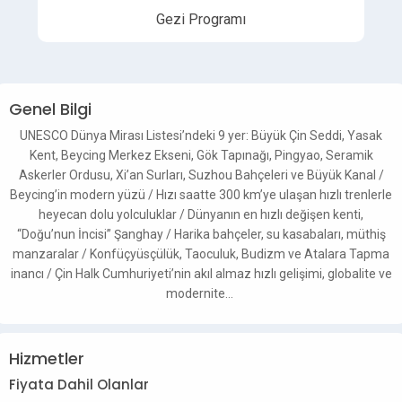
Gezi Programı
Genel Bilgi
UNESCO Dünya Mirası Listesi’ndeki 9 yer: Büyük Çin Seddi, Yasak
Kent, Beycing Merkez Ekseni, Gök Tapınağı, Pingyao, Seramik
Askerler Ordusu, Xi’an Surları, Suzhou Bahçeleri ve Büyük Kanal /
Beycing’in modern yüzü / Hızı saatte 300 km’ye ulaşan hızlı trenlerle
heyecan dolu yolculuklar / Dünyanın en hızlı değişen kenti,
“Doğu’nun İncisi” Şanghay / Harika bahçeler, su kasabaları, müthiş
manzaralar / Konfüçyüsçülük, Taoculuk, Budizm ve Atalara Tapma
inancı / Çin Halk Cumhuriyeti’nin akıl almaz hızlı gelişimi, globalite ve
modernite…
Hizmetler
Fiyata Dahil Olanlar