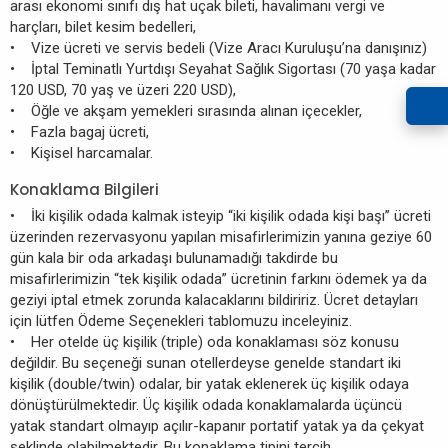
arası ekonomi sınıfı dış hat uçak bileti, havalimanı vergi ve
harçları, bilet kesim bedelleri,
• Vize ücreti ve servis bedeli (Vize Aracı Kuruluşu’na danışınız)
• İptal Teminatlı Yurtdışı Seyahat Sağlık Sigortası (70 yaşa kadar
120 USD, 70 yaş ve üzeri 220 USD),
• Öğle ve akşam yemekleri sırasında alınan içecekler,
• Fazla bagaj ücreti,
• Kişisel harcamalar.
Konaklama Bilgileri
• İki kişilik odada kalmak isteyip “iki kişilik odada kişi başı” ücreti
üzerinden rezervasyonu yapılan misafirlerimizin yanına geziye 60
gün kala bir oda arkadaşı bulunamadığı takdirde bu
misafirlerimizin “tek kişilik odada” ücretinin farkını ödemek ya da
geziyi iptal etmek zorunda kalacaklarını bildiririz. Ücret detayları
için lütfen Ödeme Seçenekleri tablomuzu inceleyiniz.
• Her otelde üç kişilik (triple) oda konaklaması söz konusu
değildir. Bu seçeneği sunan otellerdeyse genelde standart iki
kişilik (double/twin) odalar, bir yatak eklenerek üç kişilik odaya
dönüştürülmektedir. Üç kişilik odada konaklamalarda üçüncü
yatak standart olmayıp açılır-kapanır portatif yatak ya da çekyat
şeklinde olabilmektedir. Bu konaklama tipini tercih