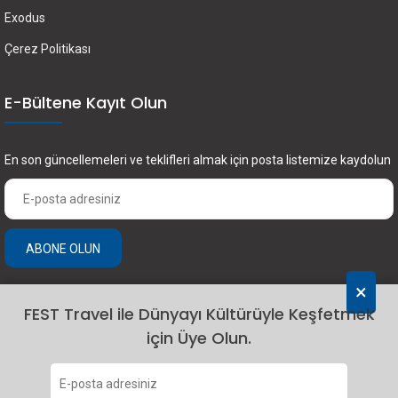
Exodus
Çerez Politikası
E-Bültene Kayıt Olun
En son güncellemeleri ve teklifleri almak için posta listemize kaydolun
ABONE OLUN
×
FEST Travel ile Dünyayı Kültürüyle Keşfetmek
için Üye Olun.
2024 Fest Travel. Tüm hakları saklıdır.