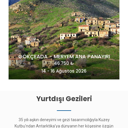
RI
MAÇAHEL VE KUZEY DOĞU KARADENİZ
49.275 ₺
20 - 23 Ağustos 2026
Yurtdışı Gezileri
35 yılı aşkın deneyimi ve gezi tasarımcılığıyla Kuzey
Kutbu'ndan Antarktika'ya dünyanın her köşesine özgün