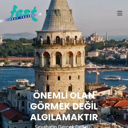
ÖNEMLİ OLAN
GÖRMEK DEĞİL
ALGILAMAKTIR
Seyahatin Gerçek Değeri...