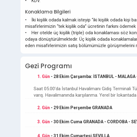
• KDV.
Konaklama Bilgileri
• İki kişilik odada kalmak isteyip “iki kişilik odada kişi
misafirlerimizin “tek kişilik oda” ücretinin farkını ödemek
• Her otelde üç kişilik (triple) oda konaklaması söz konus
odaya dönüştürülmektedir. Üç kişilik odada konaklamalard
eden misafirlerimizin satış bölümümüzle görüşmelerini r
Gezi Programı
1. Gün
- 28 Ekim Çarşamba: İSTANBUL - MALAGA
Saat 05.00’da İstanbul Havalimanı Gidiş Terminali Tü
varış. Havalimanında karşılanma. Yerel bir lokanta
2. Gün
- 29 Ekim Perşembe GRANADA
3. Gün
- 30 Ekim Cuma GRANADA - CORDOBA - SE
4. Gün
- 31 Ekim Cumartesi SEVILLA