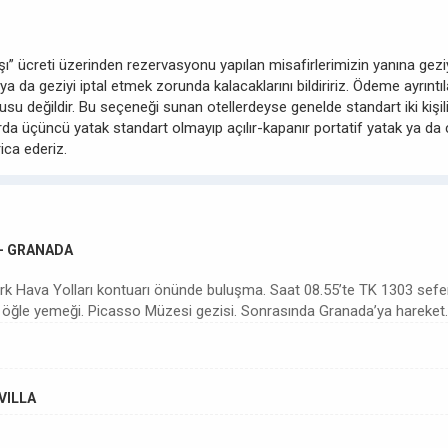
 başı” ücreti üzerinden rezervasyonu yapılan misafirlerimizin yanına ge
 ya da geziyi iptal etmek zorunda kalacaklarını bildiririz. Ödeme ayrınt
u değildir. Bu seçeneği sunan otellerdeyse genelde standart iki kişilik
a üçüncü yatak standart olmayıp açılır-kapanır portatif yatak ya da ç
ica ederiz.
 - GRANADA
rk Hava Yolları kontuarı önünde buluşma. Saat 08.55’te TK 1303 sefer 
da öğle yemeği. Picasso Müzesi gezisi. Sonrasında Granada’ya hareket
VILLA