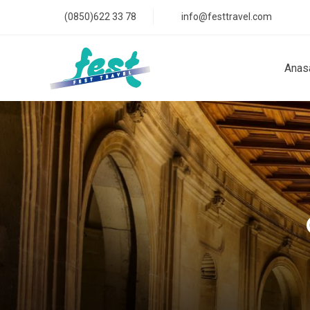
(0850)622 33 78
info@festtravel.com
Anas