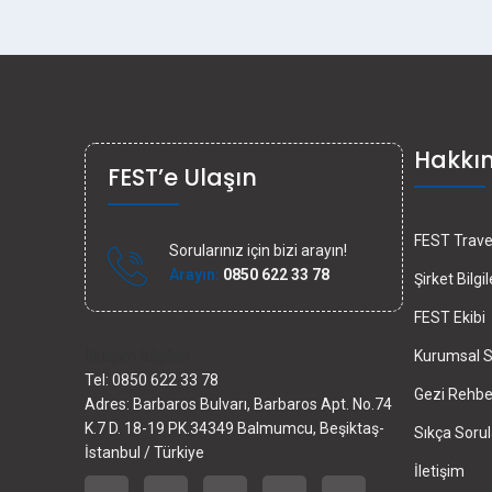
Hakkı
FEST’e Ulaşın
FEST Travel
Sorularınız için bizi arayın!
Arayın:
0850 622 33 78
Şirket Bilgil
FEST Ekibi
İletişim bilgileri
Kurumsal S
Tel: 0850 622 33 78
Gezi Rehber
Adres: Barbaros Bulvarı, Barbaros Apt. No.74
K.7 D. 18-19 PK.34349 Balmumcu, Beşiktaş-
Sıkça Sorul
İstanbul / Türkiye
İletişim