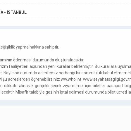
GA - İSTANBUL
işiklik yapma hakkına sahiptir.
amamının ödenmesi durumunda oluşturulacaktır.
rizm faaliyetleri açısından yeni kurallar belirlemiştir. Bu kurallara u
lir. Böyle bir durumda acentemiz herhangi bir sorumluluk kabul etmemek
iyi şu adreslerden öğrenebilirsiniz: ww.who.int www.seyahatsagligi.gov.
dikkate alınarak gerçekleşecek ziyaretimiz için biletler pasaport bilgil
ecektir. Misafir talebiyle gezinin iptal edilmesi durumunda bilet ücreti 