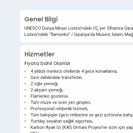
Genel Bilgi
UNESCO Dünya Mirası Listesi’ndeki ÜÇ yer: Elhamra Saray
Listesi’ndeki “flamenko” / İspanya’da Musevi, İslam, Mağ
Hizmetler
Fiyata Dahil Olanlar
• 4 yıldızlı merkezi otellerde 4 gece konaklama,
• Gezi dahilindeki transferler,
• 2 öğle yemeği,
• 2 akşam yemeği,
• Flamenko gösterisi,
• Tüm müze ve ören yeri girişleri,
• Profesyonel rehberlik hizmeti,
• Tüm bahşişler (gezi rehberine ve gezi şoförüne bahşi
• Yurtdışı seyahat sağlık sigortası,
• Karbon Ayak İzi (KAİ) Ormanı Projesi’ne sizin için yap