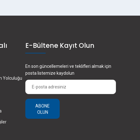
alı
E-Bültene Kayıt Olun
En son güncellemeleri ve teklifleri almak için
posta listemize kaydolun
en Yolculuğu
ABONE
a
OLUN
iler