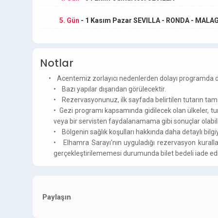
5. Gün
- 1 Kasım Pazar SEVILLA - RONDA - MALA
Notlar
• Acentemiz zorlayıcı nedenlerden dolayı programda değ
• Bazı yapılar dışarıdan görülecektir.
• Rezervasyonunuz, ilk sayfada belirtilen tutarın t
• Gezi programı kapsamında gidilecek olan ülkeler, tu
veya bir servisten faydalanamama gibi sonuçlar olabi
• Bölgenin sağlık koşulları hakkında daha detaylı bilg
• Elhamra Sarayı'nın uyguladığı rezervasyon kuralları 
gerçekleştirilememesi durumunda bilet bedeli iade edil
Paylaşın