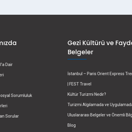
mızda
Gezi Kültürü ve Fayd
Belgeler
’a Dair
İstanbul – Paris Orient Express Tr
eri
| FEST Travel
Kültür Turizmi Nedir?
osyal Sorumluluk
Turizmi Algılamada ve Uygulamad
leri
Uluslararası Belgeler ve Önemli Bilg
an Sorular
Blog