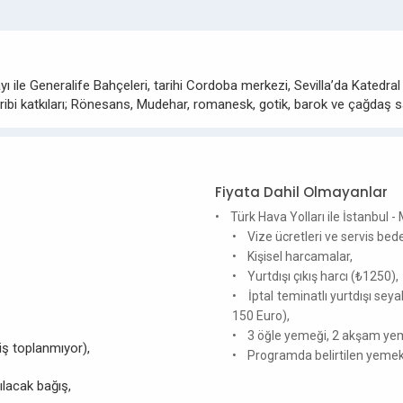
ı ile Generalife Bahçeleri, tarihi Cordoba merkezi, Sevilla’da Kate
ribi katkıları; Rönesans, Mudehar, romanesk, gotik, barok ve çağdaş s
Fiyata Dahil Olmayanlar
• Türk Hava Yolları ile İstanbul -
• Vize ücretleri ve servis bede
• Kişisel harcamalar,
• Yurtdışı çıkış harcı (₺1250),
• İptal teminatlı yurtdışı seya
150 Euro),
• 3 öğle yemeği, 2 akşam ye
ş toplanmıyor),
• Programda belirtilen yemekle
ılacak bağış,