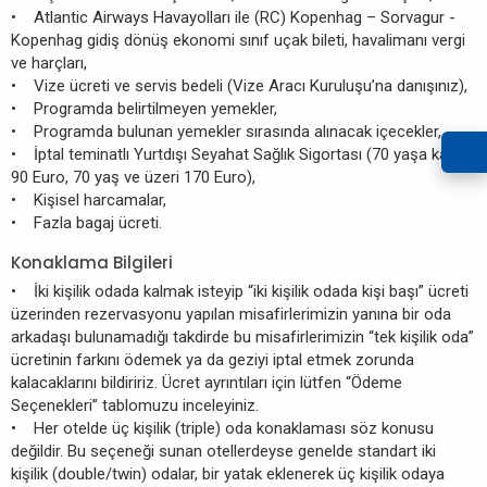
• Atlantic Airways Havayolları ile (RC) Kopenhag – Sorvagur -
Kopenhag gidiş dönüş ekonomi sınıf uçak bileti, havalimanı vergi
ve harçları,
• Vize ücreti ve servis bedeli (Vize Aracı Kuruluşu’na danışınız),
• Programda belirtilmeyen yemekler,
• Programda bulunan yemekler sırasında alınacak içecekler,
• İptal teminatlı Yurtdışı Seyahat Sağlık Sigortası (70 yaşa kadar
90 Euro, 70 yaş ve üzeri 170 Euro),
• Kişisel harcamalar,
• Fazla bagaj ücreti.
Konaklama Bilgileri
• İki kişilik odada kalmak isteyip “iki kişilik odada kişi başı” ücreti
üzerinden rezervasyonu yapılan misafirlerimizin yanına bir oda
arkadaşı bulunamadığı takdirde bu misafirlerimizin “tek kişilik oda”
ücretinin farkını ödemek ya da geziyi iptal etmek zorunda
kalacaklarını bildiririz. Ücret ayrıntıları için lütfen “Ödeme
Seçenekleri” tablomuzu inceleyiniz.
• Her otelde üç kişilik (triple) oda konaklaması söz konusu
değildir. Bu seçeneği sunan otellerdeyse genelde standart iki
kişilik (double/twin) odalar, bir yatak eklenerek üç kişilik odaya