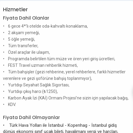
Hizmetler
Fiyata Dahil Olanlar
• 6 gece 4*’lı otelde oda-kahvaltı konaklama,
• 2 akşam yemeği,
• 5 öğle yemeği,
• Tüm transferler,
• Özel araçlar ile ulaşım,
• Programda belirtilen tüm müze ve ören yeri giriş ücretleri,
• FEST Travel uzman rehberlik hizmeti,
• Tüm bahşişler (gezi rehberine, yerel rehberlere, farklı hizmetler
verenlere ve gezi şoförüne bahşiş toplanmıyor),
• Yurtdışı Seyahat Sağlık Sigortası,
• Yurtdışı çıkış harcı (₺1250),
• Karbon Ayak İzi (KAİ) Ormanı Projesi’ne sizin için yapılacak bağış,
• KDV.
Fiyata Dahil Olmayanlar
• Türk Hava Yolları ile İstanbul - Kopenhag - İstanbul gidiş
dönüş ekonomi sınıf uçak bileti, havalimanı vergi ve harçları,