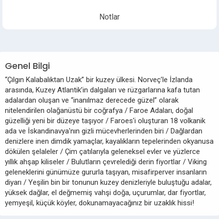
Notlar
Genel Bilgi
“Çılgın Kalabalıktan Uzak” bir kuzey ülkesi. Norveç’le İzlanda
arasında, Kuzey Atlantik’in dalgaları ve rüzgarlarına kafa tutan
adalardan oluşan ve “inanılmaz derecede güzel” olarak
nitelendirilen olağanüstü bir coğrafya / Faroe Adaları, doğal
güzelliği yeni bir düzeye taşıyor / Faroes'i oluşturan 18 volkanik
ada ve İskandinavya'nın gizli mücevherlerinden biri / Dağlardan
denizlere inen dimdik yamaçlar, kayalıkların tepelerinden okyanusa
dökülen şelaleler / Çim çatılarıyla geleneksel evler ve yüzlerce
yıllık ahşap kiliseler / Bulutların çevrelediği derin fiyortlar / Viking
geleneklerini günümüze gururla taşıyan, misafirperver insanların
diyarı / Yeşilin bin bir tonunun kuzey denizleriyle buluştuğu adalar,
yüksek dağlar, el değmemiş vahşi doğa, uçurumlar, dar fiyortlar,
yemyeşil, küçük köyler, dokunamayacağınız bir uzaklık hissi!