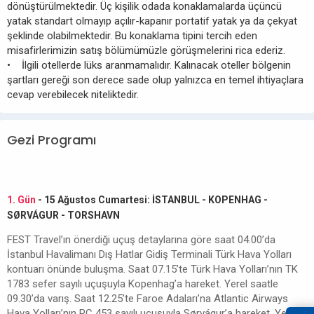
dönüştürülmektedir. Üç kişilik odada konaklamalarda üçüncü
yatak standart olmayıp açılır-kapanır portatif yatak ya da çekyat
şeklinde olabilmektedir. Bu konaklama tipini tercih eden
misafirlerimizin satış bölümümüzle görüşmelerini rica ederiz.
• İlgili otellerde lüks aranmamalıdır. Kalınacak oteller bölgenin
şartları gereği son derece sade olup yalnızca en temel ihtiyaçlara
cevap verebilecek niteliktedir.
Gezi Programı
1. Gün
- 15 Ağustos Cumartesi: İSTANBUL - KOPENHAG -
SØRVÁGUR - TORSHAVN
FEST Travel’ın önerdiği uçuş detaylarına göre saat 04.00’da
İstanbul Havalimanı Dış Hatlar Gidiş Terminali Türk Hava Yolları
kontuarı önünde buluşma. Saat 07.15’te Türk Hava Yolları’nın TK
1783 sefer sayılı uçuşuyla Kopenhag’a hareket. Yerel saatle
09.30’da varış. Saat 12.25’te Faroe Adaları’na Atlantic Airways
Hava Yolları’nın RC 453 sayılı uçuşuyla Sørvágur’a hareket. Yerel