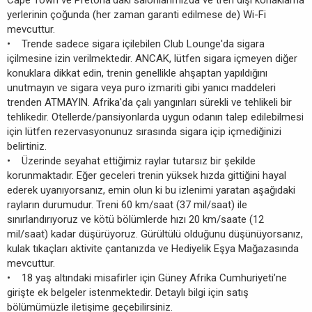
Cape Town ve Pretoria'daki salonlarımızda ve tren dışı konaklama
yerlerinin çoğunda (her zaman garanti edilmese de) Wi-Fi
mevcuttur.
• Trende sadece sigara içilebilen Club Lounge'da sigara
içilmesine izin verilmektedir. ANCAK, lütfen sigara içmeyen diğer
konuklara dikkat edin, trenin genellikle ahşaptan yapıldığını
unutmayın ve sigara veya puro izmariti gibi yanıcı maddeleri
trenden ATMAYIN. Afrika'da çalı yangınları sürekli ve tehlikeli bir
tehlikedir. Otellerde/pansiyonlarda uygun odanın talep edilebilmesi
için lütfen rezervasyonunuz sırasında sigara içip içmediğinizi
belirtiniz.
• Üzerinde seyahat ettiğimiz raylar tutarsız bir şekilde
korunmaktadır. Eğer geceleri trenin yüksek hızda gittiğini hayal
ederek uyanıyorsanız, emin olun ki bu izlenimi yaratan aşağıdaki
rayların durumudur. Treni 60 km/saat (37 mil/saat) ile
sınırlandırıyoruz ve kötü bölümlerde hızı 20 km/saate (12
mil/saat) kadar düşürüyoruz. Gürültülü olduğunu düşünüyorsanız,
kulak tıkaçları aktivite çantanızda ve Hediyelik Eşya Mağazasında
mevcuttur.
• 18 yaş altındaki misafirler için Güney Afrika Cumhuriyeti’ne
girişte ek belgeler istenmektedir. Detaylı bilgi için satış
bölümümüzle iletişime geçebilirsiniz.