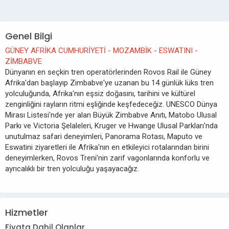
Genel Bilgi
GÜNEY AFRİKA CUMHURİYETİ - MOZAMBİK - ESWATINI -
ZİMBABVE
Dünyanın en seçkin tren operatörlerinden Rovos Rail ile Güney
Afrika'dan başlayıp Zimbabve'ye uzanan bu 14 günlük lüks tren
yolculuğunda, Afrika'nın eşsiz doğasını, tarihini ve kültürel
zenginliğini rayların ritmi eşliğinde keşfedeceğiz. UNESCO Dünya
Mirası Listesi'nde yer alan Büyük Zimbabve Anıtı, Matobo Ulusal
Parkı ve Victoria Şelaleleri, Kruger ve Hwange Ulusal Parkları'nda
unutulmaz safari deneyimleri, Panorama Rotası, Maputo ve
Eswatini ziyaretleri ile Afrika'nın en etkileyici rotalarından birini
deneyimlerken, Rovos Treni'nin zarif vagonlarında konforlu ve
ayrıcalıklı bir tren yolculuğu yaşayacağız.
Hizmetler
Fiyata Dahil Olanlar