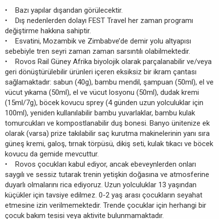
• Bazı yapılar dışarıdan görülecektir.
• Dış nedenlerden dolayı FEST Travel her zaman programı
değiştirme hakkına sahiptir.
• Esvatini, Mozambik ve Zimbabve’de demir yolu altyapısı
sebebiyle tren seyri zaman zaman sarsıntılı olabilmektedir.
• Rovos Rail Güney Afrika biyolojik olarak parçalanabilir ve/veya
geri dönüştürülebilir ürünleri içeren eksiksiz bir ikram çantası
sağlamaktadır: sabun (40g), bambu mendil, şampuan (50ml), el ve
vücut yıkama (50ml), el ve vücut losyonu (50ml), dudak kremi
(15ml/7g), böcek kovucu sprey (4 günden uzun yolculuklar için
100ml), yeniden kullanılabilir bambu yuvarlaklar, bambu kulak
tomurcukları ve kompostlanabilir duş bonesi. Banyo ünitenize ek
olarak (varsa) prize takılabilir saç kurutma makinelerinin yanı sıra
güneş kremi, galoş, tırnak törpüsü, dikiş seti, kulak tıkacı ve böcek
kovucu da gemide mevcuttur.
• Rovos çocukları kabul ediyor, ancak ebeveynlerden onları
saygılı ve sessiz tutarak trenin yetişkin doğasına ve atmosferine
duyarlı olmalarını rica ediyoruz. Uzun yolculuklar 13 yaşından
küçükler için tavsiye edilmez. 0-2 yaş arası çocukların seyahat
etmesine izin verilmemektedir. Trende çocuklar için herhangi bir
çocuk bakım tesisi veya aktivite bulunmamaktadır.