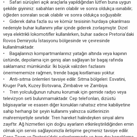
• Safari sürüşleri açık araçlarla yapıldığından lütfen buna uygun
şekilde giyininiz: sabahları serin olabilir ve sonra oldukça ısınabilir;
öğleden sonraları sıcak olabilir ve sonra oldukça soğuyabilir.
• Giderek daha fazla su ve kömür tesisinin hurdaya çıkarılması
nedeniyle buhar kullanımı yıllar içinde giderek zorlaşmıştır. Dizel
veya elektrikli lokomotifler kullanılırken, buhar sadece Pretoria'daki
Rovos Demiryolu İstasyonu bölgesinde ve çevresinde
kullanılmaktadır.
• Bagajlarınızı kompartmanlarınız yatağın altında veya kapının
üstünde, depolama için geniş alan sağlayan bir bagaj rafında
saklamanız mümkündür. İki büyük valizden fazlasını
önermememize rağmen, trende bagaj kısıtlaması yoktur.
• Anti-sıtma önlemleri tavsiye edilir. Sıtma bölgeleri: Esvatini,
Kruger Park, Kuzey Botsvana, Zimbabve ve Zambiya.
• Tren yolculuğunun ruhunu korumak için gemide radyo veya
televizyon seti bulunmamaktadır. Cep telefonları, dizüstü
bilgisayarlar ve esasen diğer konukları rahatsız etme kabiliyetine
sahip herhangi bir şeyin kullanımı yalnızca süitlerinizin
mahremiyetiyle sınırlıdır. Tren hareket halindeyken sinyal alımı
zayıftır. Ağ hizmetleri için doğru ayarların etkinleştirildiğinden emin
olmak için servis sağlayıcınızla iletişime geçmeniz tavsiye edilir.