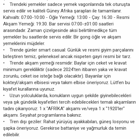
• Trendeki yemekler sadece yemek vagonlarında tek oturuşta
servis edilir ve kaliteli Güney Afrika şarapları ile tamamlanır.
Kahvaltı: 07:00-10:00 - Öğle Yemeği: 13:00 - Çay: 16:30 - Resmi
Akşam Yemeği: 19:30. Bar servisi 07:00-±01:00 saatleri
arasındadır. Zaman çizelgesinde aksi belirtilmedikçe tüm
yemekler bu saatlerde servis edilir. Bir gong öğle ve akşam
yemeklerini müjdeler.
• Trende günler smart casual: Günlük ve resmi giyim parçalarını
birleştiren temiz, geleneksel ancak nispeten gayri resmi bir tarz.
• Trende akşam yemeği resmidir: Baylar için ceket ve kravat
minimum gerekliliktir (sadece 2024'ten itibaren yaka ve kravat
zorunlu, ceket ise isteğe bağlı olacaktır). Bayanlar için
kokteyl/akşam elbisesi veya takım elbise öneriyoruz. Lütfen bu
kıyafet kurallarına uyunuz.
• Uzun yolculuklarda, konukların uygun şekilde giyinebilecekleri
veya şık gündelik kıyafetleri tercih edebilecekleri temalı akşamların
tadını çıkarıyoruz: 1 x "AFRİKA" akşamı ve/veya 1 x "1920'ler"
akşamı. Seyahat programlarına bakınız.
• Tren dışı geziler: Rahat yürüyüş ayakkabıları, güneş losyonu ve
şapka öneriyoruz. Gerekirse battaniye ve yağmurluk da temin
edilebilir.