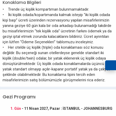
Konaklama Bilgileri
• Trende üç kişilik kompartıman bulunmamaktadır.
• İki kişilik odada/kopartımanda kalmak isteyip “iki kişilik odada
kişi başı” ücreti üzerinden rezervasyonu yapılan misafirlerimizin
yanına geziye 60 gün kala bir oda arkadaşı bulunamadığı takdirde
bu misafirlerimizin “tek kişilik oda” ücretinin farkını ödemek ya da
geziyi iptal etmek zorunda kalacaklarını bildiririz. Ücret ayrıntıları
için lütfen “Ödeme Seçenekleri” tablomuzu inceleyiniz.
• Her otelde üç kişilik (triple) oda konaklaması söz konusu
değildir. Bu seçeneği sunan otellerdeyse genelde standart iki
kişilik (double/twin) odalar, bir yatak eklenerek üç kişilik odaya
dönüştürülmektedir. Üç kişilik odada konaklamalarda üçüncü
yatak standart olmayıp açılır-kapanır portatif yatak ya da çekyat
şeklinde olabilmektedir. Bu konaklama tipini tercih eden
misafirlerimizin satış bölümümüzle görüşmelerini rica ederiz.
Gezi Programı
1. Gün
- 11 Nisan 2027, Pazar : İSTANBUL - JOHANNESBURG