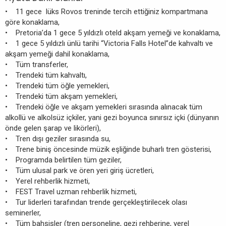
• 11 gece lüks Rovos treninde tercih ettiğiniz kompartmana
göre konaklama,
• Pretoria’da 1 gece 5 yıldızlı oteld akşam yemeği ve konaklama,
• 1 gece 5 yıldızlı ünlü tarihi “Victoria Falls Hotel”de kahvaltı ve
akşam yemeği dahil konaklama,
• Tüm transferler,
• Trendeki tüm kahvaltı,
• Trendeki tüm öğle yemekleri,
• Trendeki tüm akşam yemekleri,
• Trendeki öğle ve akşam yemekleri sırasında alınacak tüm
alkollü ve alkolsüz içkiler, yani gezi boyunca sınırsız içki (dünyanın
önde gelen şarap ve likörleri),
• Tren dışı geziler sırasında su,
• Trene biniş öncesinde müzik eşliğinde buharlı tren gösterisi,
• Programda belirtilen tüm geziler,
• Tüm ulusal park ve ören yeri giriş ücretleri,
• Yerel rehberlik hizmeti,
• FEST Travel uzman rehberlik hizmeti,
• Tur liderleri tarafından trende gerçekleştirilecek olası
seminerler,
• Tüm bahşişler (tren personeline, gezi rehberine, yerel