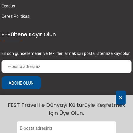
Exodus
Çerez Politikası
E-Bültene Kayıt Olun
En son güncellemeleri ve teklifleri almak için posta listemize kaydolun
ABONE OLUN
×
FEST Travel ile Dünyayı Kültürüyle Keşfetmek
için Üye Olun.
2024 Fest Travel. Tüm hakları saklıdır.