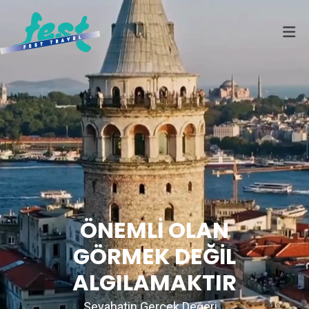
ÖNEMLİ OLAN
GÖRMEK DEĞİL
ALGILAMAKTIR
Seyahatin Gerçek Değeri...