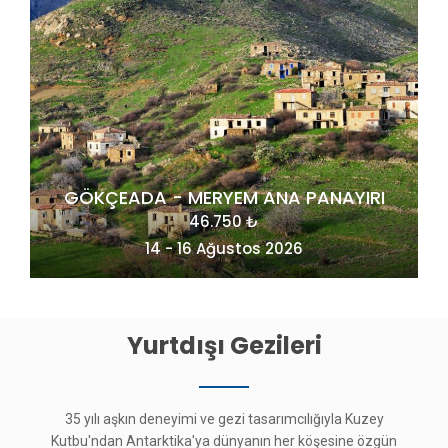
AYIRI
MAÇAHEL VE KUZEY DOĞU KARADENİZ
49.275 ₺
20 - 23 Ağustos 2026
Yurtdışı Gezileri
35 yılı aşkın deneyimi ve gezi tasarımcılığıyla Kuzey
Kutbu'ndan Antarktika'ya dünyanın her köşesine özgün