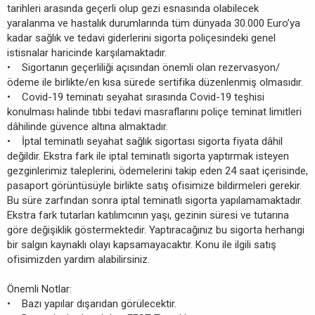
tarihleri arasında geçerli olup gezi esnasında olabilecek
yaralanma ve hastalık durumlarında tüm dünyada 30.000 Euro’ya
kadar sağlık ve tedavi giderlerini sigorta poliçesindeki genel
istisnalar haricinde karşılamaktadır.
• Sigortanın geçerliliği açısından önemli olan rezervasyon/
ödeme ile birlikte/en kısa sürede sertifika düzenlenmiş olmasıdır.
• Covid-19 teminatı seyahat sırasında Covid-19 teşhisi
konulması halinde tıbbi tedavi masraflarını poliçe teminat limitleri
dâhilinde güvence altına almaktadır.
• İptal teminatlı seyahat sağlık sigortası sigorta fiyata dâhil
değildir. Ekstra fark ile iptal teminatlı sigorta yaptırmak isteyen
gezginlerimiz taleplerini, ödemelerini takip eden 24 saat içerisinde,
pasaport görüntüsüyle birlikte satış ofisimize bildirmeleri gerekir.
Bu süre zarfından sonra iptal teminatlı sigorta yapılamamaktadır.
Ekstra fark tutarları katılımcının yaşı, gezinin süresi ve tutarına
göre değişiklik göstermektedir. Yaptıracağınız bu sigorta herhangi
bir salgın kaynaklı olayı kapsamayacaktır. Konu ile ilgili satış
ofisimizden yardım alabilirsiniz.
Önemli Notlar:
• Bazı yapılar dışarıdan görülecektir.