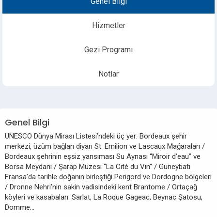
Genel Bilgi
Hizmetler
Gezi Programı
Notlar
Genel Bilgi
UNESCO Dünya Mirası Listesi’ndeki üç yer: Bordeaux şehir
merkezi, üzüm bağları diyarı St. Emilion ve Lascaux Mağaraları /
Bordeaux şehrinin eşsiz yansıması Su Aynası “Miroir d’eau” ve
Borsa Meydanı / Şarap Müzesi “La Cité du Vin” / Güneybatı
Fransa’da tarihle doğanın birleştiği Perigord ve Dordogne bölgeleri
/ Dronne Nehri’nin sakin vadisindeki kent Brantome / Ortaçağ
köyleri ve kasabaları: Sarlat, La Roque Gageac, Beynac Şatosu,
Domme…