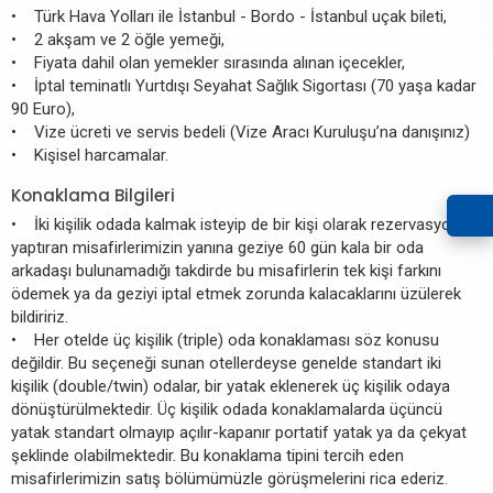
• Türk Hava Yolları ile İstanbul - Bordo - İstanbul uçak bileti,
• 2 akşam ve 2 öğle yemeği,
• Fiyata dahil olan yemekler sırasında alınan içecekler,
• İptal teminatlı Yurtdışı Seyahat Sağlık Sigortası (70 yaşa kadar
90 Euro),
• Vize ücreti ve servis bedeli (Vize Aracı Kuruluşu’na danışınız)
• Kişisel harcamalar.
Konaklama Bilgileri
• İki kişilik odada kalmak isteyip de bir kişi olarak rezervasyon
yaptıran misafirlerimizin yanına geziye 60 gün kala bir oda
arkadaşı bulunamadığı takdirde bu misafirlerin tek kişi farkını
ödemek ya da geziyi iptal etmek zorunda kalacaklarını üzülerek
bildiririz.
• Her otelde üç kişilik (triple) oda konaklaması söz konusu
değildir. Bu seçeneği sunan otellerdeyse genelde standart iki
kişilik (double/twin) odalar, bir yatak eklenerek üç kişilik odaya
dönüştürülmektedir. Üç kişilik odada konaklamalarda üçüncü
yatak standart olmayıp açılır-kapanır portatif yatak ya da çekyat
şeklinde olabilmektedir. Bu konaklama tipini tercih eden
misafirlerimizin satış bölümümüzle görüşmelerini rica ederiz.