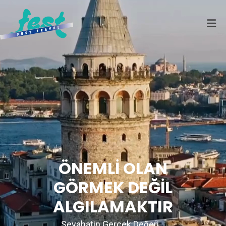
ÖNEMLİ OLAN
GÖRMEK DEĞİL
ALGILAMAKTIR
Seyahatin Gerçek Değeri...