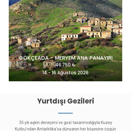
RI
MAÇAHEL VE KUZEY DOĞU KARADENİZ
49.275 ₺
20 - 23 Ağustos 2026
Yurtdışı Gezileri
35 yılı aşkın deneyimi ve gezi tasarımcılığıyla Kuzey
Kutbu'ndan Antarktika'ya dünyanın her köşesine özgün