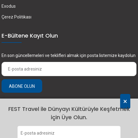
Exodus
Çerez Politikası
E-Bültene Kayıt Olun
En son güncellemeleri ve teklifleri almak için posta listemize kaydolun
ABONE OLUN
×
FEST Travel ile Dünyayı Kültürüyle Keşfetmek
için Üye Olun.
2024 Fest Travel. Tüm hakları saklıdır.