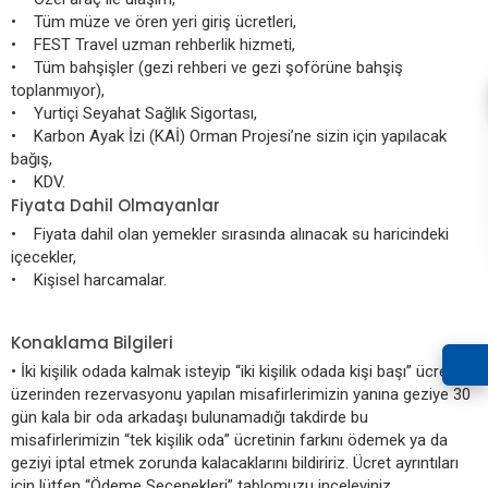
• Tüm müze ve ören yeri giriş ücretleri,
• FEST Travel uzman rehberlik hizmeti,
• Tüm bahşişler (gezi rehberi ve gezi şoförüne bahşiş
toplanmıyor),
• Yurtiçi Seyahat Sağlık Sigortası,
• Karbon Ayak İzi (KAİ) Orman Projesi’ne sizin için yapılacak
bağış,
• KDV.
Fiyata Dahil Olmayanlar
• Fiyata dahil olan yemekler sırasında alınacak su haricindeki
içecekler,
• Kişisel harcamalar.
Konaklama Bilgileri
• İki kişilik odada kalmak isteyip “iki kişilik odada kişi başı” ücreti
üzerinden rezervasyonu yapılan misafirlerimizin yanına geziye 30
gün kala bir oda arkadaşı bulunamadığı takdirde bu
misafirlerimizin “tek kişilik oda” ücretinin farkını ödemek ya da
geziyi iptal etmek zorunda kalacaklarını bildiririz. Ücret ayrıntıları
için lütfen “Ödeme Seçenekleri” tablomuzu inceleyiniz.