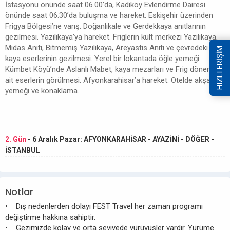
İstasyonu önünde saat 06.00’da, Kadıköy Evlendirme Dairesi
önünde saat 06.30’da buluşma ve hareket. Eskişehir üzerinden
Frigya Bölgesi’ne varış. Doğanlıkale ve Gerdekkaya anıtlarının
gezilmesi. Yazılıkaya’ya hareket. Friglerin kült merkezi Yazılıkaya,
Midas Anıtı, Bitmemiş Yazılıkaya, Areyastis Anıtı ve çevredeki Frig
HIZLI ERİŞİM
kaya eserlerinin gezilmesi. Yerel bir lokantada öğle yemeği.
Kümbet Köyü’nde Aslanlı Mabet, kaya mezarları ve Frig dönemine
ait eserlerin görülmesi. Afyonkarahisar’a hareket. Otelde akşam
yemeği ve konaklama.
2. Gün
- 6 Aralık Pazar: AFYONKARAHİSAR - AYAZİNİ - DÖĞER -
İSTANBUL
Notlar
• Dış nedenlerden dolayı FEST Travel her zaman programı
değiştirme hakkına sahiptir.
• Gezimizde kolay ve orta seviyede yürüyüşler vardır. Yürüme