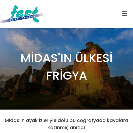
MİDAS'IN ÜLKESİ
FRİGYA
Midas’ın ayak izleriyle dolu bu coğrafyada kayalara
kazınmış anıtlar