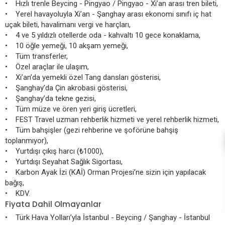
• Hızlı trenle Beycing - Pingyao / Pingyao - Xi’an arası tren bileti,
• Yerel havayoluyla Xi’an - Şanghay arası ekonomi sınıfı iç hat
uçak bileti, havalimanı vergi ve harçları,
• 4 ve 5 yıldızlı otellerde oda - kahvaltı 10 gece konaklama,
• 10 öğle yemeği, 10 akşam yemeği,
• Tüm transferler,
• Özel araçlar ile ulaşım,
• Xi’an’da yemekli özel Tang dansları gösterisi,
• Şanghay’da Çin akrobasi gösterisi,
• Şanghay’da tekne gezisi,
• Tüm müze ve ören yeri giriş ücretleri,
• FEST Travel uzman rehberlik hizmeti ve yerel rehberlik hizmeti,
• Tüm bahşişler (gezi rehberine ve şoförüne bahşiş
toplanmıyor),
• Yurtdışı çıkış harcı (₺1000),
• Yurtdışı Seyahat Sağlık Sigortası,
• Karbon Ayak İzi (KAİ) Orman Projesi’ne sizin için yapılacak
bağış,
• KDV.
Fiyata Dahil Olmayanlar
• Türk Hava Yolları’yla İstanbul - Beycing / Şanghay - İstanbul