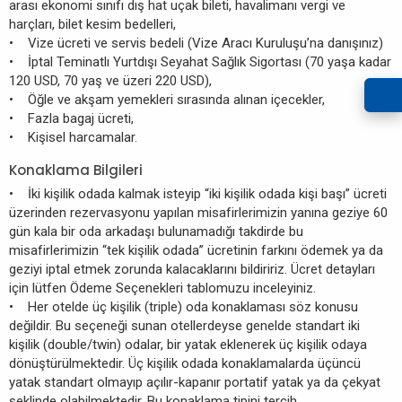
arası ekonomi sınıfı dış hat uçak bileti, havalimanı vergi ve
harçları, bilet kesim bedelleri,
• Vize ücreti ve servis bedeli (Vize Aracı Kuruluşu’na danışınız)
• İptal Teminatlı Yurtdışı Seyahat Sağlık Sigortası (70 yaşa kadar
120 USD, 70 yaş ve üzeri 220 USD),
• Öğle ve akşam yemekleri sırasında alınan içecekler,
• Fazla bagaj ücreti,
• Kişisel harcamalar.
Konaklama Bilgileri
• İki kişilik odada kalmak isteyip “iki kişilik odada kişi başı” ücreti
üzerinden rezervasyonu yapılan misafirlerimizin yanına geziye 60
gün kala bir oda arkadaşı bulunamadığı takdirde bu
misafirlerimizin “tek kişilik odada” ücretinin farkını ödemek ya da
geziyi iptal etmek zorunda kalacaklarını bildiririz. Ücret detayları
için lütfen Ödeme Seçenekleri tablomuzu inceleyiniz.
• Her otelde üç kişilik (triple) oda konaklaması söz konusu
değildir. Bu seçeneği sunan otellerdeyse genelde standart iki
kişilik (double/twin) odalar, bir yatak eklenerek üç kişilik odaya
dönüştürülmektedir. Üç kişilik odada konaklamalarda üçüncü
yatak standart olmayıp açılır-kapanır portatif yatak ya da çekyat
şeklinde olabilmektedir. Bu konaklama tipini tercih