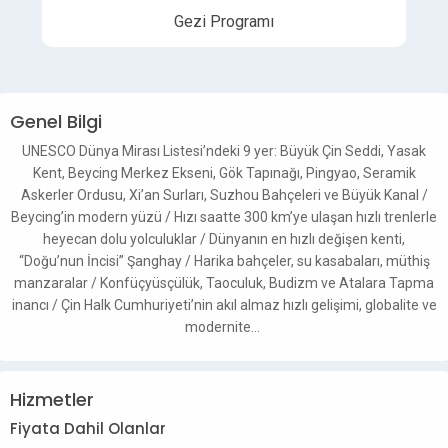
Gezi Programı
Genel Bilgi
UNESCO Dünya Mirası Listesi’ndeki 9 yer: Büyük Çin Seddi, Yasak
Kent, Beycing Merkez Ekseni, Gök Tapınağı, Pingyao, Seramik
Askerler Ordusu, Xi’an Surları, Suzhou Bahçeleri ve Büyük Kanal /
Beycing’in modern yüzü / Hızı saatte 300 km’ye ulaşan hızlı trenlerle
heyecan dolu yolculuklar / Dünyanın en hızlı değişen kenti,
“Doğu’nun İncisi” Şanghay / Harika bahçeler, su kasabaları, müthiş
manzaralar / Konfüçyüsçülük, Taoculuk, Budizm ve Atalara Tapma
inancı / Çin Halk Cumhuriyeti’nin akıl almaz hızlı gelişimi, globalite ve
modernite…
Hizmetler
Fiyata Dahil Olanlar