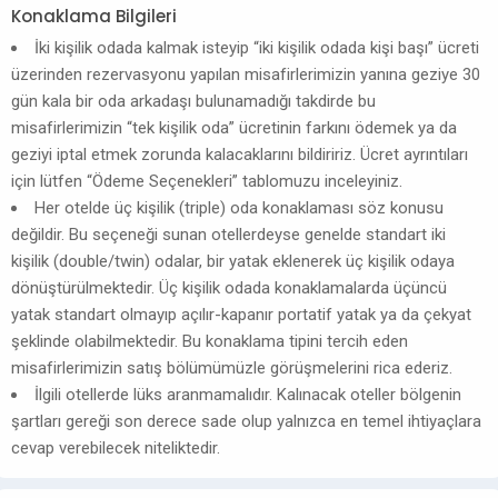
Konaklama Bilgileri
İki kişilik odada kalmak isteyip “iki kişilik odada kişi başı” ücreti
üzerinden rezervasyonu yapılan misafirlerimizin yanına geziye 30
gün kala bir oda arkadaşı bulunamadığı takdirde bu
misafirlerimizin “tek kişilik oda” ücretinin farkını ödemek ya da
geziyi iptal etmek zorunda kalacaklarını bildiririz. Ücret ayrıntıları
için lütfen “Ödeme Seçenekleri” tablomuzu inceleyiniz.
Her otelde üç kişilik (triple) oda konaklaması söz konusu
değildir. Bu seçeneği sunan otellerdeyse genelde standart iki
kişilik (double/twin) odalar, bir yatak eklenerek üç kişilik odaya
dönüştürülmektedir. Üç kişilik odada konaklamalarda üçüncü
yatak standart olmayıp açılır-kapanır portatif yatak ya da çekyat
şeklinde olabilmektedir. Bu konaklama tipini tercih eden
misafirlerimizin satış bölümümüzle görüşmelerini rica ederiz.
İlgili otellerde lüks aranmamalıdır. Kalınacak oteller bölgenin
şartları gereği son derece sade olup yalnızca en temel ihtiyaçlara
cevap verebilecek niteliktedir.