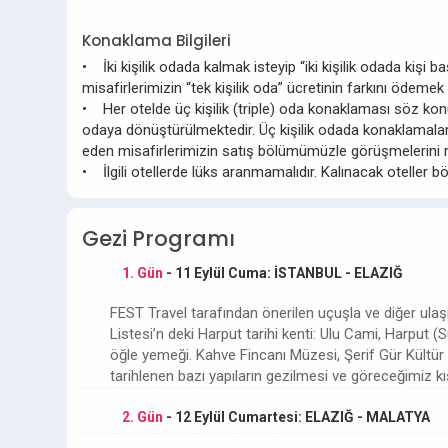
Konaklama Bilgileri
• İki kişilik odada kalmak isteyip “iki kişilik odada kişi
misafirlerimizin “tek kişilik oda” ücretinin farkını ödemek
• Her otelde üç kişilik (triple) oda konaklaması söz konus
odaya dönüştürülmektedir. Üç kişilik odada konaklamalard
eden misafirlerimizin satış bölümümüzle görüşmelerini r
• İlgili otellerde lüks aranmamalıdır. Kalınacak oteller b
Gezi Programı
1. Gün
- 11 Eylül Cuma: İSTANBUL - ELAZIĞ
FEST Travel tarafından önerilen uçuşla ve diğer ula
Listesi’n deki Harput tarihi kenti: Ulu Cami, Harput
öğle yemeği. Kahve Fincanı Müzesi, Şerif Gür Kültür 
tarihlenen bazı yapıların gezilmesi ve göreceğimiz 
2. Gün
- 12 Eylül Cumartesi: ELAZIĞ - MALATYA