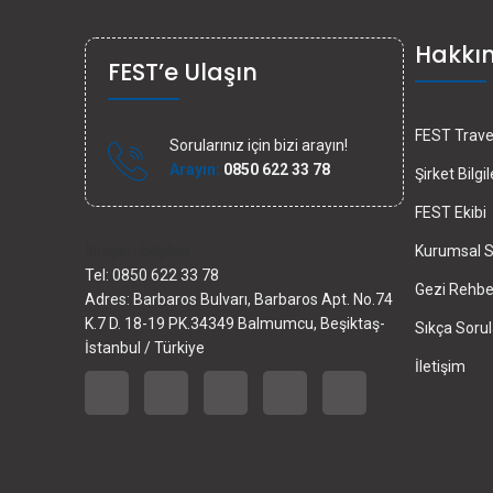
Hakkı
FEST’e Ulaşın
FEST Travel
Sorularınız için bizi arayın!
Arayın:
0850 622 33 78
Şirket Bilgil
FEST Ekibi
İletişim bilgileri
Kurumsal S
Tel: 0850 622 33 78
Gezi Rehber
Adres: Barbaros Bulvarı, Barbaros Apt. No.74
K.7 D. 18-19 PK.34349 Balmumcu, Beşiktaş-
Sıkça Sorul
İstanbul / Türkiye
İletişim