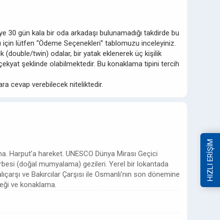
ziye 30 gün kala bir oda arkadaşı bulunamadığı takdirde bu
ları için lütfen “Ödeme Seçenekleri” tablomuzu inceleyiniz.
 (double/twin) odalar, bir yatak eklenerek üç kişilik
ekyat şeklinde olabilmektedir. Bu konaklama tipini tercih
ra cevap verebilecek niteliktedir.
HIZLI ERİŞİM
uşma. Harput’a hareket. UNESCO Dünya Mirası Geçici
ürbesi (doğal mumyalama) gezileri. Yerel bir lokantada
lıçarşı ve Bakırcılar Çarşısı ile Osmanlı’nın son dönemine
emeği ve konaklama.