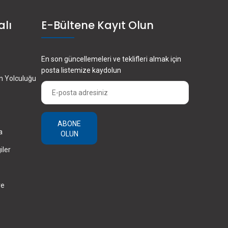
alı
E-Bültene Kayıt Olun
En son güncellemeleri ve teklifleri almak için
posta listemize kaydolun
en Yolculuğu
ABONE
a
OLUN
iler
ve