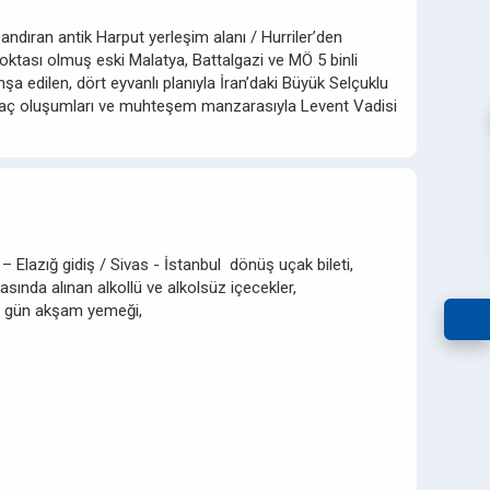
ni andıran antik Harput yerleşim alanı / Hurriler’den
noktası olmuş eski Malatya, Battalgazi ve MÖ 5 binli
 edilen, dört eyvanlı planıyla İran’daki Büyük Selçuklu
n kayaç oluşumları ve muhteşem manzarasıyla Levent Vadisi
– Elazığ gidiş / Sivas - İstanbul dönüş uçak bileti,
asında alınan alkollü ve alkolsüz içecekler,
n gün akşam yemeği,