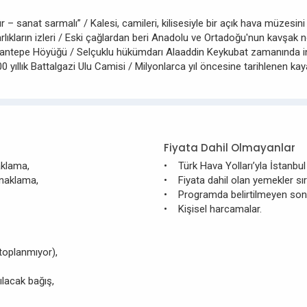
ltür – sanat sarmalı” / Kalesi, camileri, kilisesiyle bir açık hava müzesi
arlıkların izleri / Eski çağlardan beri Anadolu ve Ortadoğu'nun kavşak 
lantepe Höyüğü / Selçuklu hükümdarı Alaaddin Keykubat zamanında inşa
 800 yıllık Battalgazi Ulu Camisi / Milyonlarca yıl öncesine tarihlene
Fiyata Dahil Olmayanlar
aklama,
• Türk Hava Yolları’yla İstanbul 
onaklama,
• Fiyata dahil olan yemekler sır
• Programda belirtilmeyen so
• Kişisel harcamalar.
toplanmıyor),
ılacak bağış,