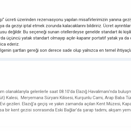
 başı” ücreti üzerinden rezervasyonu yapılan misafirlerimizin yanına ge
 ya da geziyi iptal etmek zorunda kalacaklarını bildiririz. Ücret ayrıntı
u değildir. Bu seçeneği sunan otellerdeyse genelde standart iki kişilik
a üçüncü yatak standart olmayıp açılır-kapanır portatif yatak ya da ç
ica ederiz.
ölgenin şartları gereği son derece sade olup yalnızca en temel ihtiyaçla
şım olanaklarıyla gelenlerle saat 08.10’da Elazığ Havalimanı’nda bul
 (Süt) Kalesi, Meryemana Süryani Kilisesi, Kurşunlu Cami, Arap Baba T
Evi gezileri. Elazığ’a geçiş ve yakın zamanda açılan Kent Müzesi, Kapa
kısa bir kent gezisi sonrasında Eski Bağlar’da şarap tadımı, akşam y