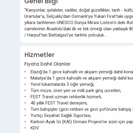
Genel Bilgi
“Kanyonlar, şelaleler, vadiler, doğal güzellikler, tarih - kü
Urartular’a, Selçuklu’dan Osmanlı’ya Yukarı Fırat’taki uyg
yıllara tarihlenen UNESCO Dünya Mirası Listesi’n deki As
camilerinin Anadolu’daki ilk ve tek örneği olan yaklaşık
/ Harput’tan Battalgazi’ye tarihte yolculuk…
Hizmetler
Fiyata Dahil Olanlar
• Elazığ’da 1 gece kahvaltı ve akşam yemeği dahil kon
• Malatya’da 1 gece kahvaltı ve akşam yemeği dahil k
• Yerel lokantalarda 3 öğle yemeği,
• Tüm müze, ören yeri ve milli park giriş ücretleri,
• FEST Travel uzman rehberlik hizmeti,
• 40 yıllık FEST Travel deneyimi,
• Tüm bahşişler (gezi rehberi ve gezi şoförüne bahşiş 
• Yurtiçi Seyahat Sağlık Sigortası,
• Karbon Ayak İzi (KAİ) Ormanı Projesi’ne sizin için yap
• KDV.