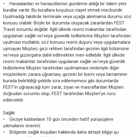
• Havaalanları ve havayollarının gündeme aldığı bir takım yeni
kurallar vardır. Bu kurallara koşulsuz riayet etmek mecburidir.
Uyulmadığı takdirde terminale veya uçağa alınmama durumu söz
konusu olabilir. Böyle bir durumda oluşacak zararlardan FEST
Travel sorumlu değildir. İlgili ülkede resmi makamlar tarafından
uygulanan sağlık ve/veya güvenlik tedbirlerine Müşteri tarafından
uyulması mutlaktır, söz konusu resmi duyuru veya uygulamalara
uymayan Müşteri, gezi rehberi tarafından gezinin ilgili bölümüne
ve/veya güzergaha dahil edilmekten men edilebilir. İlgili ülkede
resmi makamlar tarafından uygulanan sağlık ve/veya güvenlik
tedbirlerine Müşteri tarafından uyulmaması nedeniyle diğer
müşterilerin zarara uğraması, gezinin bir kısmı veya tamamının
burada belirtildiği şekilde icra edilememesi gibi durumlarda
FEST’in uğrayacağı tüm zarar, ziyan ve masraflardan Müşteri
doğrudan sorumlu olup, FEST tarafından Müşteri’ye rücu
edilecektir.
Sağlık:
• Geziye katılanların 10 gün önceden hafif yürüyüşlere
çıkmalarını öneririz.
• Bölgenin sağlık koşulları hakkında daha detaylı bilgiyi şu