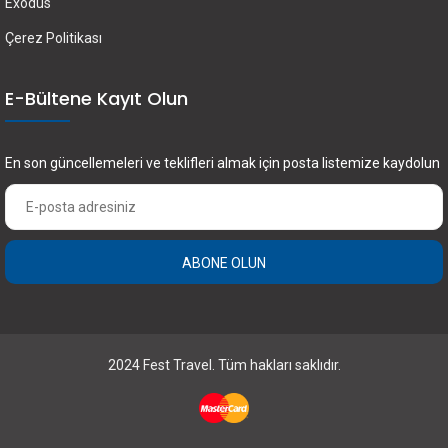
Exodus
Çerez Politikası
E-Bültene Kayıt Olun
En son güncellemeleri ve teklifleri almak için posta listemize kaydolun
ABONE OLUN
×
FEST Travel ile Dünyayı Kültürüyle Keşfetmek
için Üye Olun.
2024 Fest Travel. Tüm hakları saklıdır.