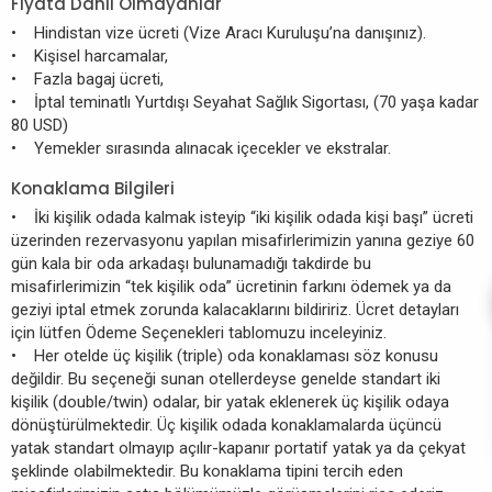
Fiyata Dahil Olmayanlar
• Hindistan vize ücreti (Vize Aracı Kuruluşu’na danışınız).
• Kişisel harcamalar,
• Fazla bagaj ücreti,
• İptal teminatlı Yurtdışı Seyahat Sağlık Sigortası, (70 yaşa kadar
80 USD)
• Yemekler sırasında alınacak içecekler ve ekstralar.
Konaklama Bilgileri
• İki kişilik odada kalmak isteyip “iki kişilik odada kişi başı” ücreti
üzerinden rezervasyonu yapılan misafirlerimizin yanına geziye 60
gün kala bir oda arkadaşı bulunamadığı takdirde bu
misafirlerimizin “tek kişilik oda” ücretinin farkını ödemek ya da
geziyi iptal etmek zorunda kalacaklarını bildiririz. Ücret detayları
için lütfen Ödeme Seçenekleri tablomuzu inceleyiniz.
• Her otelde üç kişilik (triple) oda konaklaması söz konusu
değildir. Bu seçeneği sunan otellerdeyse genelde standart iki
kişilik (double/twin) odalar, bir yatak eklenerek üç kişilik odaya
dönüştürülmektedir. Üç kişilik odada konaklamalarda üçüncü
yatak standart olmayıp açılır-kapanır portatif yatak ya da çekyat
şeklinde olabilmektedir. Bu konaklama tipini tercih eden