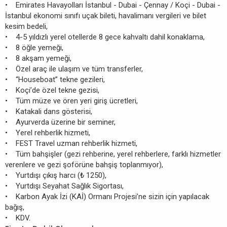
• Emirates Havayolları İstanbul - Dubai - Çennay / Koçi - Dubai -
İstanbul ekonomi sınıfı uçak bileti, havalimanı vergileri ve bilet
kesim bedeli,
• 4-5 yıldızlı yerel otellerde 8 gece kahvaltı dahil konaklama,
• 8 öğle yemeği,
• 8 akşam yemeği,
• Özel araç ile ulaşım ve tüm transferler,
• “Houseboat” tekne gezileri,
• Koçi’de özel tekne gezisi,
• Tüm müze ve ören yeri giriş ücretleri,
• Katakali dans gösterisi,
• Ayurverda üzerine bir seminer,
• Yerel rehberlik hizmeti,
• FEST Travel uzman rehberlik hizmeti,
• Tüm bahşişler (gezi rehberine, yerel rehberlere, farklı hizmetler
verenlere ve gezi şoförüne bahşiş toplanmıyor),
• Yurtdışı çıkış harcı (₺ 1250),
• Yurtdışı Seyahat Sağlık Sigortası,
• Karbon Ayak İzi (KAİ) Ormanı Projesi’ne sizin için yapılacak
bağış,
• KDV.