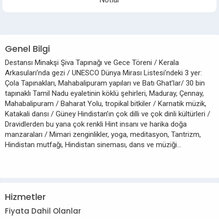
Genel Bilgi
Destansı Minakşi Şiva Tapınağı ve Gece Töreni / Kerala
Arkasuları’nda gezi / UNESCO Dünya Mirası Listesi’ndeki 3 yer:
Çola Tapınakları, Mahabalipuram yapıları ve Batı Ghat’lar/ 30 bin
tapınaklı Tamil Nadu eyaletinin köklü şehirleri, Maduray, Çennay,
Mahabalipuram / Baharat Yolu, tropikal bitkiler / Karnatik müzik,
Katakali dansı / Güney Hindistan’ın çok dilli ve çok dinli kültürleri /
Dravidlerden bu yana çok renkli Hint insanı ve harika doğa
manzaraları / Mimari zenginlikler, yoga, meditasyon, Tantrizm,
Hindistan mutfağı, Hindistan sineması, dans ve müziği...
Hizmetler
Fiyata Dahil Olanlar