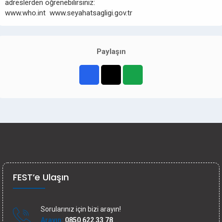
adreslerden öğrenebilirsiniz:
www.who.int www.seyahatsagligi.gov.tr
Paylaşın
FEST’e Ulaşın
Sorularınız için bizi arayın!
Arayın:
0850 622 33 78