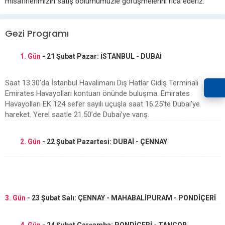
misafirlerimizin satış bölümümüzle görüşmelerini rica ederiz.
Gezi Programı
1. Gün
- 21 Şubat Pazar: İSTANBUL - DUBAİ
Saat 13.30’da İstanbul Havalimanı Dış Hatlar Gidiş Terminali
Emirates Havayolları kontuarı önünde buluşma. Emirates
Havayolları EK 124 sefer sayılı uçuşla saat 16.25’te Dubai’ye
hareket. Yerel saatle 21.50’de Dubai’ye varış.
2. Gün
- 22 Şubat Pazartesi: DUBAİ - ÇENNAY
3. Gün
- 23 Şubat Salı: ÇENNAY - MAHABALİPURAM - PONDİÇERİ
4. Gün
- 24 Şubat Çarşamba: PONDİÇERİ - TANCOR