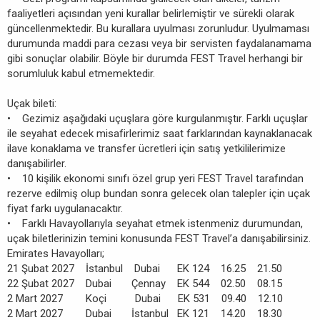
faaliyetleri açısından yeni kurallar belirlemiştir ve sürekli olarak
güncellenmektedir. Bu kurallara uyulması zorunludur. Uyulmaması
durumunda maddi para cezası veya bir servisten faydalanamama
gibi sonuçlar olabilir. Böyle bir durumda FEST Travel herhangi bir
sorumluluk kabul etmemektedir.
Uçak bileti:
• Gezimiz aşağıdaki uçuşlara göre kurgulanmıştır. Farklı uçuşlar
ile seyahat edecek misafirlerimiz saat farklarından kaynaklanacak
ilave konaklama ve transfer ücretleri için satış yetkililerimize
danışabilirler.
• 10 kişilik ekonomi sınıfı özel grup yeri FEST Travel tarafından
rezerve edilmiş olup bundan sonra gelecek olan talepler için uçak
fiyat farkı uygulanacaktır.
• Farklı Havayollarıyla seyahat etmek istenmeniz durumundan,
uçak biletlerinizin temini konusunda FEST Travel’a danışabilirsiniz.
Emirates Havayolları;
21 Şubat 2027 İstanbul Dubai EK 124 16.25 21.50
22 Şubat 2027 Dubai Çennay EK 544 02.50 08.15
2 Mart 2027 Koçi Dubai EK 531 09.40 12.10
2 Mart 2027 Dubai İstanbul EK 121 14.20 18.30