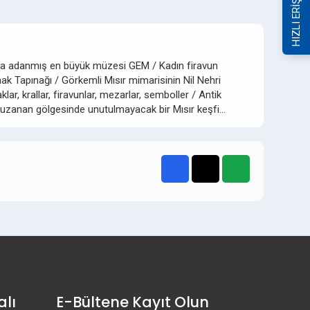
HIZLI ERİŞİM
lığa adanmış en büyük müzesi GEM / Kadın firavun
k Tapınağı / Görkemli Mısır mimarisinin Nil Nehri
lar, krallar, firavunlar, mezarlar, semboller / Antik
ze uzanan gölgesinde unutulmayacak bir Mısır keşfi…
alı
E-Bültene Kayıt Olun