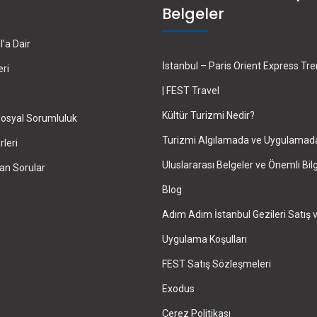
Belgeler
’a Dair
İstanbul – Paris Orient Express Tr
eri
| FEST Travel
Kültür Turizmi Nedir?
osyal Sorumluluk
Turizmi Algılamada ve Uygulamad
leri
Uluslararası Belgeler ve Önemli Bilg
an Sorular
Blog
Adım Adım İstanbul Gezileri Satış 
Uygulama Koşulları
FEST Satış Sözleşmeleri
Exodus
Çerez Politikası