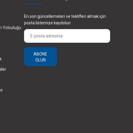
En son güncellemeleri ve teklifleri almak için
posta listemize kaydolun
en Yolculuğu
ABONE
a
OLUN
iler
ve