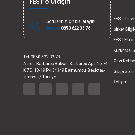
FEST’e Ulaşın
FEST Travel
Sorularınız için bizi arayın!
Arayın:
0850 622 33 78
Şirket Bilgil
FEST Ekibi
İletişim bilgileri
Kurumsal S
Tel: 0850 622 33 78
Gezi Rehber
Adres: Barbaros Bulvarı, Barbaros Apt. No.74
K.7 D. 18-19 PK.34349 Balmumcu, Beşiktaş-
Sıkça Sorul
İstanbul / Türkiye
İletişim