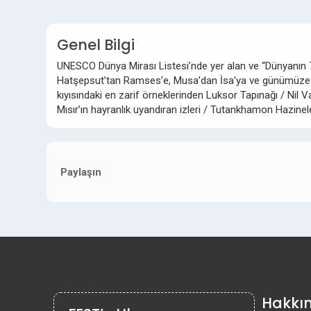
Genel Bilgi
UNESCO Dünya Mirası Listesi’nde yer alan ve “Dünyanın 7
Hatşepsut’tan Ramses’e, Musa’dan İsa’ya ve günümüze uzan
kıyısındaki en zarif örneklerinden Luksor Tapınağı / Nil Vad
Mısır’ın hayranlık uyandıran izleri / Tutankhamon Hazine
Paylaşın
Hakkı