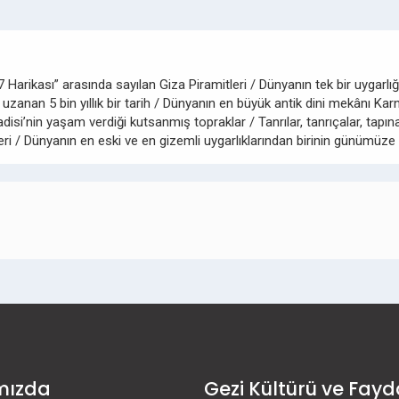
 Harikası” arasında sayılan Giza Piramitleri / Dünyanın tek bir uygar
an 5 bin yıllık bir tarih / Dünyanın en büyük antik dini mekânı Karna
isi’nin yaşam verdiği kutsanmış topraklar / Tanrılar, tanrıçalar, tapınak
leri / Dünyanın en eski ve en gizemli uygarlıklarından birinin günümü
mızda
Gezi Kültürü ve Fayd