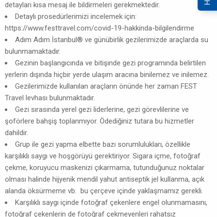
detayları kısa mesaj ile bildirmeleri gerekmektedir.
Detaylı prosedürlerimizi incelemek için:
https://www.festtravel.com/covid-19-hakkinda-bilgilendirme
Adım Adım İstanbul® ve günübirlik gezilerimizde araçlarda su
bulunmamaktadır.
Gezinin başlangıcında ve bitişinde gezi programında belirtilen
yerlerin dışında hiçbir yerde ulaşım aracına binilemez ve inilemez.
Gezilerimizde kullanılan araçların önünde her zaman FEST
Travel levhası bulunmaktadır.
Gezi sırasında yerel gezi liderlerine, gezi görevlilerine ve
şoförlere bahşiş toplanmıyor. Ödediğiniz tutara bu hizmetler
dahildir.
Grup ile gezi yapma elbette bazı sorumlulukları, özellikle
karşılıklı saygı ve hoşgörüyü gerektiriyor. Sigara içme, fotoğraf
çekme, koruyucu maskenizi çıkarmama, tutunduğunuz noktalar
olması halinde hijyenik mendil yahut antiseptik jel kullanma, açık
alanda öksürmeme vb. bu çerçeve içinde yaklaşmamız gerekli.
Karşılıklı saygı içinde fotoğraf çekenlere engel olunmamasını,
fotoğraf çekenlerin de fotoğraf çekmeyenleri rahatsız