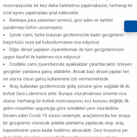
rezervasyonlar bir kez daha hatırlatma yapılmaksızın, herhangi bir
özel ayrım yapılmadan iptal edilecektir.
Bankaya para yatırırken isminizi, gezi adını ve tarihini
yazdırmayı lütfen unutmayınız.
İçinde cami, türbe bulunan gezilerimizde kadın gezginlerin
başörtüsü veya şal bulundurmasını rica ediyoruz.
Diğer dinsel yapıların ziyaretlerinde de tüm gezginlerimizin
uygun kıyafet ile katılımını rica ediyoruz.
Özellikle cami ziyaretlerinde ayakkabılar çıkartılacaktır. İsteyen
gezginler yanlarına galoş alabilirler. Ancak bazı dinsel yapılar her
ne olursa olsun galoş kullanımına izin vermemektedir.
Araç kullanılan gezilerimizde gidiş yönüne göre sağdaki ilk iki
koltuk Gezi Liderimize aittir. Buraya oturulmaması önemle rica
olunur. Herhangi bir koltuk rezervasyonu söz konusu değildir, ilk
gelen misafirler uygunluğa göre istedikleri yere oturabilirler.
Devam eden Covid-19 süreci nedeniyle, araçlarımızda her sıraya
bir gezginimiz oturacak şekilde planlama yapılacak olup, araç
kapasitesinin yarısı kadar katılımcı alınacaktır. Gezi boyunca yer