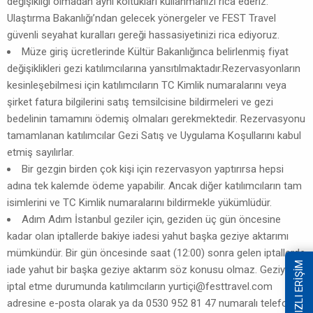
değişikliği olmadan aynı koltukları kullanmanızı rica ederiz.
Ulaştırma Bakanlığı’ndan gelecek yönergeler ve FEST Travel
güvenli seyahat kuralları gereği hassasiyetinizi rica ediyoruz.
Müze giriş ücretlerinde Kültür Bakanlığınca belirlenmiş fiyat
değişiklikleri gezi katılımcılarına yansıtılmaktadır.Rezervasyonların
kesinleşebilmesi için katılımcıların TC Kimlik numaralarını veya
şirket fatura bilgilerini satış temsilcisine bildirmeleri ve gezi
bedelinin tamamını ödemiş olmaları gerekmektedir. Rezervasyonu
tamamlanan katılımcılar Gezi Satış ve Uygulama Koşullarını kabul
etmiş sayılırlar.
Bir gezgin birden çok kişi için rezervasyon yaptırırsa hepsi
adına tek kalemde ödeme yapabilir. Ancak diğer katılımcıların tam
isimlerini ve TC Kimlik numaralarını bildirmekle yükümlüdür.
Adım Adım İstanbul geziler için, geziden üç gün öncesine
kadar olan iptallerde bakiye iadesi yahut başka geziye aktarımı
mümkündür. Bir gün öncesinde saat (12:00) sonra gelen iptallerde
HIZLI ERİŞİM
iade yahut bir başka geziye aktarım söz konusu olmaz. Geziyi
iptal etme durumunda katılımcıların yurtiç
i@festtravel.com
adresine e-posta olarak ya da 0530 952 81 47 numaralı telefona