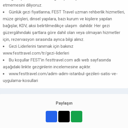
etmemesini diliyoruz.
Günlük gezi fiyatlarına; FEST Travel uzman rehberlik hizmetleri,
müze girişleri, dinsel yapılara, bazı kurum ve kişilere yapılan
bağışlar, KDV, aksi belirtilmedikçe ulaşım dahildir. Her gezi
güzergâhındaki şartlara göre dahil olan veya olmayan hizmetler
için, rezervasyon sırasında ayrıca bilgi alınız.
Gezi Liderlerini tanımak için bakınız
www.festtravel.com/tr/gezi-liderleri
Bu koşullar FEST’in festtravel.com adlı web sayfasında
aşağıdaki linkte gezginlerin incelemesine açıktır.
www.festtravel.com/adim-adim-istanbul-gezileri-satis-ve-
uygulama-kosullari
Paylaşın