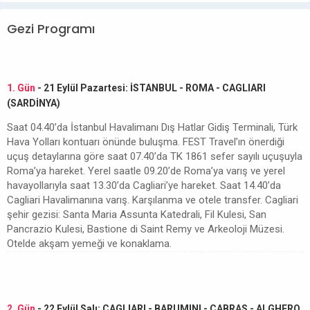
Gezi Programı
1. Gün
- 21 Eylül Pazartesi: İSTANBUL - ROMA - CAGLIARI
(SARDİNYA)
Saat 04.40’da İstanbul Havalimanı Dış Hatlar Gidiş Terminali, Türk
Hava Yolları kontuarı önünde buluşma. FEST Travel’ın önerdiği
uçuş detaylarına göre saat 07.40’da TK 1861 sefer sayılı uçuşuyla
Roma’ya hareket. Yerel saatle 09.20’de Roma’ya varış ve yerel
havayollarıyla saat 13.30’da Cagliari’ye hareket. Saat 14.40’da
Cagliari Havalimanına varış. Karşılanma ve otele transfer. Cagliari
şehir gezisi: Santa Maria Assunta Katedrali, Fil Kulesi, San
Pancrazio Kulesi, Bastione di Saint Remy ve Arkeoloji Müzesi.
Otelde akşam yemeği ve konaklama.
2. Gün
- 22 Eylül Salı: CAGLIARI - BARUMINI - CABRAS - ALGHERO