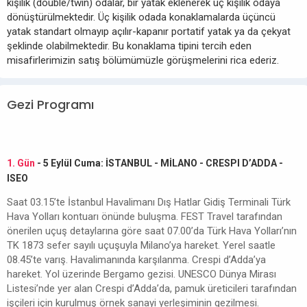
kişilik (double/twin) odalar, bir yatak eklenerek üç kişilik odaya
dönüştürülmektedir. Üç kişilik odada konaklamalarda üçüncü
yatak standart olmayıp açılır-kapanır portatif yatak ya da çekyat
şeklinde olabilmektedir. Bu konaklama tipini tercih eden
misafirlerimizin satış bölümümüzle görüşmelerini rica ederiz.
Gezi Programı
1. Gün
- 5 Eylül Cuma: İSTANBUL - MİLANO - CRESPI D’ADDA -
ISEO
Saat 03.15’te İstanbul Havalimanı Dış Hatlar Gidiş Terminali Türk
Hava Yolları kontuarı önünde buluşma. FEST Travel tarafından
önerilen uçuş detaylarına göre saat 07.00’da Türk Hava Yolları’nın
TK 1873 sefer sayılı uçuşuyla Milano’ya hareket. Yerel saatle
08.45’te varış. Havalimanında karşılanma. Crespi d’Adda’ya
hareket. Yol üzerinde Bergamo gezisi. UNESCO Dünya Mirası
Listesi’nde yer alan Crespi d’Adda’da, pamuk üreticileri tarafından
işçileri için kurulmuş örnek sanayi yerleşiminin gezilmesi.