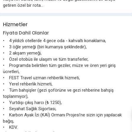
getiren özel bir rota…
Hizmetler
Fiyata Dahil Olanlar
• 4 yıldızlı otellerde 4 gece oda - kahvaltı konaklama,
• 3 öğle yemeği (biri kumanya şeklindedir),
• 2 akşam yemeği,
• Özel otobüs ile ulaşım ve tüm transferler,
• Programda belirtilen tüm geziler, müze ve ören yeri giriş
ücretleri,
• FEST Travel uzman rehberlik hizmeti,
• Yerel rehberlik hizmeti,
• Tüm bahşişler (gezi şoförüne ve gezi rehberine bahşiş
toplanmıyor),
• Yurtdışı çıkış harcı (₺ 1250),
• Seyahat Sağlık Sigortası,
• Karbon Ayak İzi (KAİ) Ormanı Projesi’ne sizin için yapılacak
bağış,
• KDV.