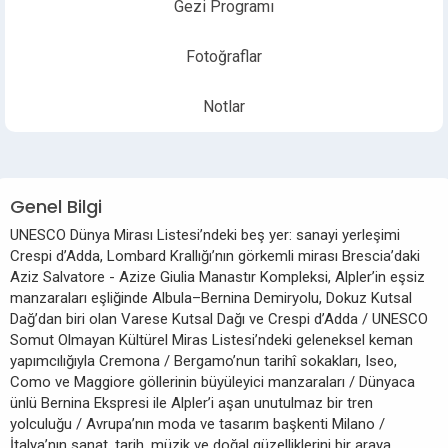
Gezi Programı
Fotoğraflar
Notlar
Genel Bilgi
UNESCO Dünya Mirası Listesi’ndeki beş yer: sanayi yerleşimi
Crespi d’Adda, Lombard Krallığı’nın görkemli mirası Brescia’daki
Aziz Salvatore - Azize Giulia Manastır Kompleksi, Alpler’in eşsiz
manzaraları eşliğinde Albula–Bernina Demiryolu, Dokuz Kutsal
Dağ’dan biri olan Varese Kutsal Dağı ve Crespi d’Adda / UNESCO
Somut Olmayan Kültürel Miras Listesi’ndeki geleneksel keman
yapımcılığıyla Cremona / Bergamo’nun tarihî sokakları, Iseo,
Como ve Maggiore göllerinin büyüleyici manzaraları / Dünyaca
ünlü Bernina Ekspresi ile Alpler’i aşan unutulmaz bir tren
yolculuğu / Avrupa’nın moda ve tasarım başkenti Milano /
İtalya’nın sanat, tarih, müzik ve doğal güzelliklerini bir araya