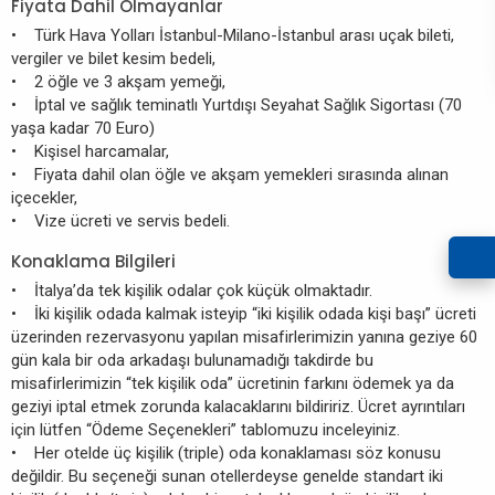
Fiyata Dahil Olmayanlar
• Türk Hava Yolları İstanbul-Milano-İstanbul arası uçak bileti,
vergiler ve bilet kesim bedeli,
• 2 öğle ve 3 akşam yemeği,
• İptal ve sağlık teminatlı Yurtdışı Seyahat Sağlık Sigortası (70
yaşa kadar 70 Euro)
• Kişisel harcamalar,
• Fiyata dahil olan öğle ve akşam yemekleri sırasında alınan
içecekler,
• Vize ücreti ve servis bedeli.
Konaklama Bilgileri
• İtalya’da tek kişilik odalar çok küçük olmaktadır.
• İki kişilik odada kalmak isteyip “iki kişilik odada kişi başı” ücreti
üzerinden rezervasyonu yapılan misafirlerimizin yanına geziye 60
gün kala bir oda arkadaşı bulunamadığı takdirde bu
misafirlerimizin “tek kişilik oda” ücretinin farkını ödemek ya da
geziyi iptal etmek zorunda kalacaklarını bildiririz. Ücret ayrıntıları
için lütfen “Ödeme Seçenekleri” tablomuzu inceleyiniz.
• Her otelde üç kişilik (triple) oda konaklaması söz konusu
değildir. Bu seçeneği sunan otellerdeyse genelde standart iki