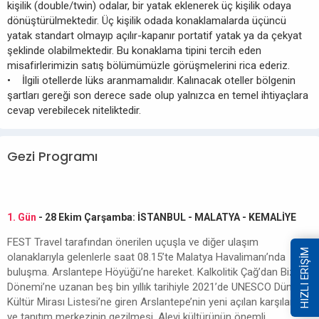
kişilik (double/twin) odalar, bir yatak eklenerek üç kişilik odaya
dönüştürülmektedir. Üç kişilik odada konaklamalarda üçüncü
yatak standart olmayıp açılır-kapanır portatif yatak ya da çekyat
şeklinde olabilmektedir. Bu konaklama tipini tercih eden
misafirlerimizin satış bölümümüzle görüşmelerini rica ederiz.
• İlgili otellerde lüks aranmamalıdır. Kalınacak oteller bölgenin
şartları gereği son derece sade olup yalnızca en temel ihtiyaçlara
cevap verebilecek niteliktedir.
Gezi Programı
1. Gün
- 28 Ekim Çarşamba: İSTANBUL - MALATYA - KEMALİYE
FEST Travel tarafından önerilen uçuşla ve diğer ulaşım
HIZLI ERİŞİM
olanaklarıyla gelenlerle saat 08.15’te Malatya Havalimanı’nda
buluşma. Arslantepe Höyüğü’ne hareket. Kalkolitik Çağ’dan Bizans
Dönemi’ne uzanan beş bin yıllık tarihiyle 2021’de UNESCO Dünya
Kültür Mirası Listesi’ne giren Arslantepe’nin yeni açılan karşılama
ve tanıtım merkezinin gezilmesi. Alevi kültürünün önemli