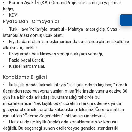
• Karbon Ayak İzi (KAİ) Ormanı Projesi’ne sizin için yapılacak
bağış,
• KDV.
Fiyata Dahil Olmayanlar
• Türk Hava Yolları’yla İstanbul - Malatya arası gidiş, Sivas -
İstanbul arası dönüş uçak bileti,
• Fiyata dahil olan yemekler sırasında su dışında alınan alkollü ve
alkolsüz içecekler,
• Programda belirtilmeyen son gün akşam yemeği,
• Fazla bagaj ücreti,
• Kişisel harcamalar.
Konaklama Bilgileri
• İki kişilik odada kalmak isteyip “iki kişilik odada kişi başı” ücreti
üzerinden rezervasyonu yapılan misafirlerimizin yanına geziye 30
gün kala bir oda arkadaşı bulunamadığı takdirde bu
misafirlerimizin “tek kişilik oda” ücretinin farkını ödemek ya da
geziyi iptal etmek zorunda kalacaklarını bildiririz. Ücret ayrıntıları
için lütfen “Ödeme Seçenekleri” tablomuzu inceleyiniz.
• Her otelde üç kişilik (triple) oda konaklaması söz konusu
değildir. Bu seçeneği sunan otellerdeyse genelde standart iki