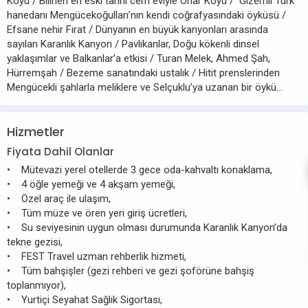
Köyü / Bilinen en eski tarihi cem eviyle Onar Köyü / Gizemli Türk
hanedanı Mengücekoğulları’nın kendi coğrafyasındaki öyküsü /
Efsane nehir Fırat / Dünyanın en büyük kanyonları arasında
sayılan Karanlık Kanyon / Pavlikanlar, Doğu kökenli dinsel
yaklaşımlar ve Balkanlar’a etkisi / Turan Melek, Ahmed Şah,
Hürremşah / Bezeme sanatındaki ustalık / Hitit prenslerinden
Mengücekli şahlarla meliklere ve Selçuklu’ya uzanan bir öykü…
Hizmetler
Fiyata Dahil Olanlar
• Mütevazi yerel otellerde 3 gece oda-kahvaltı konaklama,
• 4 öğle yemeği ve 4 akşam yemeği,
• Özel araç ile ulaşım,
• Tüm müze ve ören yeri giriş ücretleri,
• Su seviyesinin uygun olması durumunda Karanlık Kanyon’da
tekne gezisi,
• FEST Travel uzman rehberlik hizmeti,
• Tüm bahşişler (gezi rehberi ve gezi şoförüne bahşiş
toplanmıyor),
• Yurtiçi Seyahat Sağlık Sigortası,