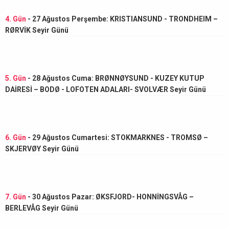
4. Gün
- 27 Ağustos Perşembe: KRISTIANSUND - TRONDHEIM –
RØRVİK Seyir Günü
5. Gün
- 28 Ağustos Cuma: BRØNNØYSUND - KUZEY KUTUP
DAİRESİ – BODØ - LOFOTEN ADALARI- SVOLVÆR Seyir Günü
6. Gün
- 29 Ağustos Cumartesi: STOKMARKNES - TROMSØ –
SKJERVØY Seyir Günü
7. Gün
- 30 Ağustos Pazar: ØKSFJORD- HONNİNGSVÅG –
BERLEVÅG Seyir Günü