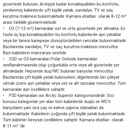
güvertede bulunan, iki kişiye kadar konaklayabilen bu konforlu,
yenilenmiş kabinlerde çift kişilik yatak, sandalye, TV ve saç
kurutma makinesi bulunmaktadır. Kamara ebatları olarak 8-12 m²
arası farklılık göstermektedir.
• O3 (7-13 m²) kamaralar üst ve orta güvertede yer almakta. En
fazla üç kişi konaklayabilen bu konforlu kabinlerde ayrı yataklar
veya bir tanesi kanepeye dönüştürülebilen ranzalar bulunmaktadır.
Bazılarında sandalye, TV ve saç kurutma makinesi mevcuttur.
Bazı kabinlerin manzarası sınırlıdır.
• O2D ve O3 kamaraları Polar Outside kamaraları
sınıflandırmasında olup çoğunlukla orta veya alt güvertede yer
almakdadır. Hepsinde duş/WC bulunan banyolar mevcuttur.
Bazılarında çift kişilik yatak bulunurken, diğerlerinde biri çekyat
olmak üzere ayrı yataklar veya üst ve alt ranzalar mevcuttur. Tüm
kamaralar ayrı özelliklere sahiptir.
• P2D kamaraları ise Arctic Superior kategorisindedir. Söz
konusu kategoride yer alan tüm kabinlerde duşlu ve WC'li
banyoların yanı sıra çay ve kahve yapma olanakları da
bulunmaktadır. Kabinlerin çoğunda çift kişilik yatak bulunmaktadır.
Tüm kabinler bireysel özelliklere sahiptir. Kamara ebatları olarak
8-11 m² ‘dir.