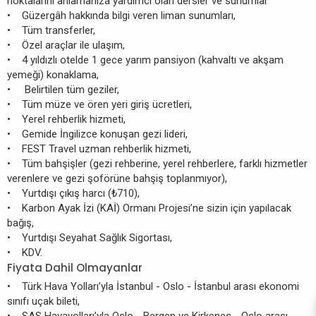
noktalarını anlamanıza yardımcı olan dersler ve sunumlar
• Güzergâh hakkında bilgi veren liman sunumları,
• Tüm transferler,
• Özel araçlar ile ulaşım,
• 4 yıldızlı otelde 1 gece yarım pansiyon (kahvaltı ve akşam
yemeği) konaklama,
• Belirtilen tüm geziler,
• Tüm müze ve ören yeri giriş ücretleri,
• Yerel rehberlik hizmeti,
• Gemide İngilizce konuşan gezi lideri,
• FEST Travel uzman rehberlik hizmeti,
• Tüm bahşişler (gezi rehberine, yerel rehberlere, farklı hizmetler
verenlere ve gezi şoförüne bahşiş toplanmıyor),
• Yurtdışı çıkış harcı (₺710),
• Karbon Ayak İzi (KAİ) Ormanı Projesi’ne sizin için yapılacak
bağış,
• Yurtdışı Seyahat Sağlık Sigortası,
• KDV.
Fiyata Dahil Olmayanlar
• Türk Hava Yolları’yla İstanbul - Oslo - İstanbul arası ekonomi
sınıfı uçak bileti,