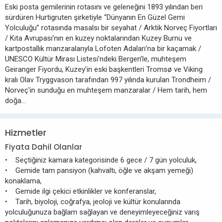
Eski posta gemilerinin rotasını ve geleneğini 1893 yılından beri
sürdüren Hurtigruten şirketiyle “Dünyanın En Güzel Gemi
Yolculuğu” rotasında masalsı bir seyahat / Arktik Norveç Fiyortları
/ Kıta Avrupası’nın en kuzey noktalarından Kuzey Burnu ve
kartpostallık manzaralarıyla Lofoten Adaları’na bir kaçamak /
UNESCO Kültür Mirası Listesi’ndeki Bergen’le, muhteşem
Geiranger Fiyordu, Kuzey’in eski başkentleri Tromsø ve Viking
kralı Olav Tryggvason tarafından 997 yılında kurulan Trondheim /
Norveç'in sunduğu en muhteşem manzaralar / Hem tarih, hem
doğa...
Hizmetler
Fiyata Dahil Olanlar
• Seçtiğiniz kamara kategorisinde 6 gece / 7 gün yolculuk,
• Gemide tam pansiyon (kahvaltı, öğle ve akşam yemeği)
konaklama,
• Gemide ilgi çekici etkinlikler ve konferanslar,
• Tarih, biyoloji, coğrafya, jeoloji ve kültür konularında
yolculuğunuza bağlam sağlayan ve deneyimleyeceğiniz varış