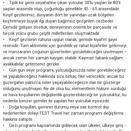
• Tipik bir gemi seyahatine çıkan yolcular 30'lu yaşları ile 80'li
yaşları arasında olup, çoğunluğu genellikle 45 - 65 arasındadır.
Keşif gezilerimiz, dünyanın dört bir yanından uzak bölgeleri
keşfetmeye büyük ilgi duyan bağımsız gezginleri cezbeder.
Gemide gelişen dostluk, deneyiminin önemli bir parçasıdır ve
birçok yolcu grubu çeşitli milletlerden oluşmaktadır.
• Keşif gezisinin ruhuna uygun olarak, gemide kıyafet gayri
resmidir. Tüm aktiviteler için gündelik ve rahat kıyafetler getirmeyi
ve manzaranın çoğunun güverteden görülebileceğini unutmayın –
ancak zemin her zaman kaygan olabilir. Kaymaz tabanlı sağlam
ayakkabılar getirmeniz gerekir.
• Gün gün seyir programı, yolculuğunuzda neler görebileceğiniz
ve yapabileceğiniz hakkında size birkaç fikir verecektir, ancak bu
güzergahın yalnızca neler yaşayabileceğinize dair bir gösterge
olduğunu unutmayın. Ne de olsa bu, elementlerin hüküm sürdüğü
ve hava koşullarının değişkenlik gösterebileceği bir yolculuktur, bu
nedenle benzer gemiler ile yapılan her yolculuk eşssizdir.
• Doğa koşulları, geminin durumu veya sair kontrol dışı
nedenlerden dolayı FEST Travel her zaman programı değiştirme
hakkına sahiptir.
• Gezi programı kapsamında gidilecek olan ülkeler, ülkeye giriş -