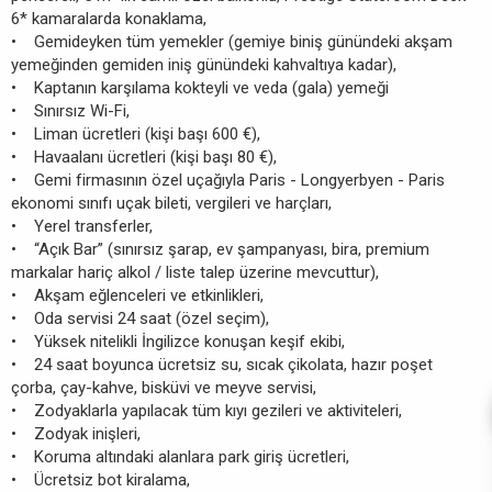
6* kamaralarda konaklama,
• Gemideyken tüm yemekler (gemiye biniş günündeki akşam
yemeğinden gemiden iniş günündeki kahvaltıya kadar),
• Kaptanın karşılama kokteyli ve veda (gala) yemeği
• Sınırsız Wi-Fi,
• Liman ücretleri (kişi başı 600 €),
• Havaalanı ücretleri (kişi başı 80 €),
• Gemi firmasının özel uçağıyla Paris - Longyerbyen - Paris
ekonomi sınıfı uçak bileti, vergileri ve harçları,
• Yerel transferler,
• “Açık Bar” (sınırsız şarap, ev şampanyası, bira, premium
markalar hariç alkol / liste talep üzerine mevcuttur),
• Akşam eğlenceleri ve etkinlikleri,
• Oda servisi 24 saat (özel seçim),
• Yüksek nitelikli İngilizce konuşan keşif ekibi,
• 24 saat boyunca ücretsiz su, sıcak çikolata, hazır poşet
çorba, çay-kahve, bisküvi ve meyve servisi,
• Zodyaklarla yapılacak tüm kıyı gezileri ve aktiviteleri,
• Zodyak inişleri,
• Koruma altındaki alanlara park giriş ücretleri,
• Ücretsiz bot kiralama,