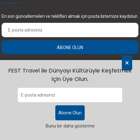
En son güncellemeleri ve teklifleri almak için posta listemize kaydolun
ABONE OLUN
×
FEST Travel ile Dünyayı Kültürüyle Keşfetmek
için Üye Olun.
2024 Fest Travel. Tüm hakları saklıdır.
Abone Olun
Bunu bir daha gösterme