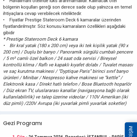
• Havalimanı otelinde lüks aranmamalıdır. Kalınacak otel
bölgenin koşulları gereği son derece sade olup yalnızca en temel
ihtiyaçlara cevap verebilecek niteliktedir.
• Fiyatlar Prestige Stateroom Deck 6 kamaralar üzerinden
fiyatlandırılmıştır. Söz konusu kamaraların özellikleri aşağıdaki
gibidir
* Prestige Stateroom Deck 6 kamara
• Bir kral yatak (180 x 200 cm) veya iki tek kişilik yatak (90 x
200 cm) / Duşlu bir banyo / Panoramik sürgülü cumbalı pencere
/ 5 m² camlı özel balkon / 24 saat oda servisi / Bireysel
kontrollü klima / Raflı ve kapaklı kıyafet dolabı / Tuvalet masası
ve saç kurutma makinesi / “Dyptique Paris” birinci sınıf banyo
ürünleri / Minibar / Nespresso kahve makinesi ve “kettle” /
Elektronik kasa / Direkt hatlı telefon / Bose Bluetooth hoparlör
/ Düz ekran TV, uluslararası kanallar (navigasyona bağlı olarak
kullanılabilirlik) ve talep üzerine videolar / 110V Amerikan (iki
düz pimli) /220V Avrupa (iki yuvarlak pimli yuvarlak soketler)
Gezi Programı
1. Gün
- 26 Temmuz 2026, Pazartesi: İSTANBUL - PARİS