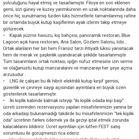
yolculuğunu hayal etmiş ve tasarlamıştır. Filoya en son eklenen
gemi, sizi güney ve kuzey yarımkürenin en uzak noktalarında daha
önce hiç sunulmamış türden lüks hizmetlerle tamamlanmış rafine
bir ortamda büyük kutup kaşiflerinin ayak izlerini takip etmeye
götürecek.
• Kapalı yüzme havuzu, kış bahçesi, panoramik restoran, Blue
Lagoon açık hava restoranı, Ana Salon, Gözlem Salonu, lobi...
Ortak alanların her biri hem Fransız tarzı ihtiyatlı lüksü yansıtacak
hem de merak ve şaşkınlık uyandıracak şekilde tasarlanmıştır.
Tüm tasarımların ortak noktası, ışığın nüfuz etmesine izin verme
ve olağanüstü kutup manzaralarını ve manzarayı her şeye açma
arzusudur .
• LNG ile çalışan bu ilk hibrit-elektrikli kutup keşif gemisi,
güvenlik ve çevreye saygı açısından ayrıntılara en büyük özen
gösterilerek tasarlanmıştır.
• İki kişilik kabinde kalmak isteyip “iki kişilik odada kişi başı”
ücreti üzerinden rezervasyonu yapılan misafirlerimizin yanına bir
oda arkadaşı bulunamadığı takdirde bu misafirlerimizin “tek kişilik
oda” ücretinin farkını ödemek ya da geziyi iptal etmek zorunda
kalacaklarını bildiririz. Ücret ayrıntıları için lütfen FEST satış
sorumlusu ile görüşmenizi rica ederiz.