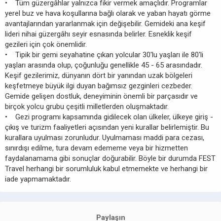
• Tüm güzergâhlar yalnızca fikir vermek amaçlıdır. Programlar
yerel buz ve hava koşullarına bağlı olarak ve yaban hayatı görme
avantajlarından yararlanmak için değişebilir. Gemideki ana keşif
lideri nihai güzergâhı seyir esnasında belirler. Esneklik keşif
gezileri için çok önemlidir.
• Tipik bir gemi seyahatine çıkan yolcular 30'lu yaşları ile 80'li
yaşları arasında olup, çoğunluğu genellikle 45 - 65 arasındadır.
Keşif gezilerimiz, dünyanın dört bir yanından uzak bölgeleri
keşfetmeye büyük ilgi duyan bağımsız gezginleri cezbeder.
Gemide gelişen dostluk, deneyiminin önemli bir parçasıdır ve
birçok yolcu grubu çeşitli milletlerden oluşmaktadır.
• Gezi programı kapsamında gidilecek olan ülkeler, ülkeye giriş -
çıkış ve turizm faaliyetleri açısından yeni kurallar belirlemiştir. Bu
kurallara uyulması zorunludur. Uyulmaması maddi para cezası,
sınırdışı edilme, tura devam edememe veya bir hizmetten
faydalanamama gibi sonuçlar doğurabilir. Böyle bir durumda FEST
Travel herhangi bir sorumluluk kabul etmemekte ve herhangi bir
iade yapmamaktadır.
Paylaşın