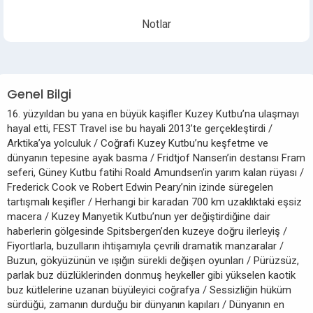
Notlar
Genel Bilgi
16. yüzyıldan bu yana en büyük kaşifler Kuzey Kutbu’na ulaşmayı
hayal etti, FEST Travel ise bu hayali 2013’te gerçekleştirdi /
Arktika’ya yolculuk / Coğrafi Kuzey Kutbu’nu keşfetme ve
dünyanın tepesine ayak basma / Fridtjof Nansen’in destansı Fram
seferi, Güney Kutbu fatihi Roald Amundsen’in yarım kalan rüyası /
Frederick Cook ve Robert Edwin Peary’nin izinde süregelen
tartışmalı keşifler / Herhangi bir karadan 700 km uzaklıktaki eşsiz
macera / Kuzey Manyetik Kutbu’nun yer değiştirdiğine dair
haberlerin gölgesinde Spitsbergen’den kuzeye doğru ilerleyiş /
Fiyortlarla, buzulların ihtişamıyla çevrili dramatik manzaralar /
Buzun, gökyüzünün ve ışığın sürekli değişen oyunları / Pürüzsüz,
parlak buz düzlüklerinden donmuş heykeller gibi yükselen kaotik
buz kütlelerine uzanan büyüleyici coğrafya / Sessizliğin hüküm
sürdüğü, zamanın durduğu bir dünyanın kapıları / Dünyanın en