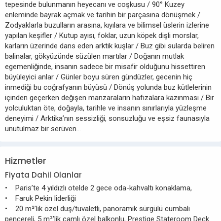
tepesinde bulunmanın heyecanı ve coşkusu / 90° Kuzey
enleminde bayrak açmak ve tarihin bir parçasına dönüşmek /
Zodyaklarla buzulların arasına, kıyılara ve bilimsel üslerin izlerine
yapılan keşifler / Kutup ayısı, foklar, uzun köpek dişli morslar,
karların üzerinde dans eden arktik kuşlar / Buz gibi sularda beliren
balinalar, gökyüzünde süzülen martılar / Doğanın mutlak
egemenliğinde, insanın sadece bir misafir olduğunu hissettiren
büyüleyici anlar / Günler boyu süren gündüzler, gecenin hiç
inmediği bu coğrafyanın büyüsü / Dönüş yolunda buz kütlelerinin
içinden geçerken değişen manzaraların hafızalara kazınması / Bir
yolculuktan öte, doğayla, tarihle ve insanın sınırlarıyla yüzleşme
deneyimi / Arktika’nın sessizliği, sonsuzluğu ve eşsiz faunasıyla
unutulmaz bir serüven…
Hizmetler
Fiyata Dahil Olanlar
• Paris’te 4 yıldızlı otelde 2 gece oda-kahvaltı konaklama,
• Faruk Pekin liderliği
• 20 m²’lik özel duş/tuvaletli, panoramik sürgülü cumbalı
pencereli, 5 m²’lik camlı özel balkonlu, Prestige Stateroom Deck