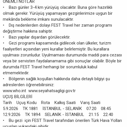
ÖNEMLİ NOTLAR
• Bazı günler 3-4 km yürüyüş olacaktır. Buna göre hazırlıklı
olmak gerekir. Yürüyüş yapamayan gezginlerimize uygun bir
mekânda bekleme imkanı sunulacaktır.
• Dış nedenlerden dolayı FEST Travel her zaman programı
değiştirme hakkına sahiptir.
• Bazı yapılar dışardan görülecektir.
• Gezi programı kapsamında gidilecek olan ülkeler, turizm
faaliyetleri açısından yeni kurallar belirlemiştir. Bu kurallara
uyulması zorunludur. Uyulmaması durumunda maddi para cezası
veya bir servisten faydalanamama gibi sonuçlar olabilir. Böyle bir
durumda FEST Travel herhangi bir sorumluluk kabul
etmemektedir.
• Bölgenin sağlık koşulları hakkında daha detaylı bilgiyi şu
adreslerden öğrenebilirsiniz:
www.who.int www.seyahatsagligi.gov.tr
UÇUŞ BİLGİLERİ
Tarih Uçuş Kodu Rota Kalkış Saati Varış Saati
5.9.2026 TK 1881 İSTANBUL - SELANİK 07.20 08.45
12.9.2026 TK 1894 SELANİK - İSTANBUL 21.15 22.40
• Bu gezi için FEST Travel tarafından önerilen Türk Hava Yolları
uçuşları yukarıdaki gibidir.