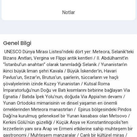
Notlar
Genel Bilgi
UNESCO Dünya Mirası Listesi’ndeki dört yer: Meteora, Selanik’teki
Bizans Anıtları, Vergina ve Flippi antik kentleri / II. Abdülhamit’in
“İstanbul'un anahtarı” olarak tanımladığı Selanik / Yunanistan’ın
ikinci büyük liman şehri Kavala / Büyük İskender'in, Havari
Pavlus'un, Sezar'ın, Brutus'un, şairlerin, tüccarların ve haçlı
şövalyelerinin izinde Kuzey Yunanistan / Kutsal Roma
İmparatorluğu'nun Doğu ve Batı kısımlarını birbirine bağlayan Via
Egnatia / Batıda İpek Yolu'nun, doğuda Via Appia'nın devamı /
Yunan Ortodoks mimarisinin ve dinsel yaşamın en önemli
örneklerinden Meteora manastırları / Epirus bölgesindeki Pindos
Dağı'na kurulmuş geleneksel bir Yunan kasabası olan Metsovo /
Kerkini Gölü'nün güzelliği / Küçük Asya ve Konstantinopolis'ten
lezzetlerin yanı sıra Arap ve Ermeni etkilerine sahip muhteşem bir
gastronomi / Muhteşem manzaralar / Canlı bir kültürel miras /