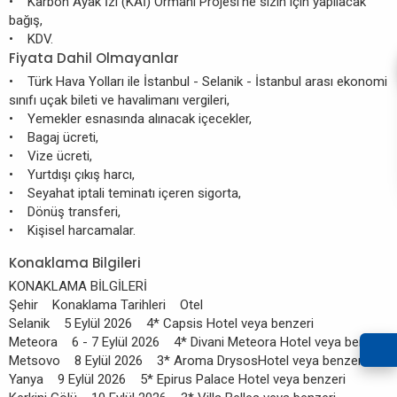
• Karbon Ayak İzi (KAİ) Ormanı Projesi’ne sizin için yapılacak
bağış,
• KDV.
Fiyata Dahil Olmayanlar
• Türk Hava Yolları ile İstanbul - Selanik - İstanbul arası ekonomi
sınıfı uçak bileti ve havalimanı vergileri,
• Yemekler esnasında alınacak içecekler,
• Bagaj ücreti,
• Vize ücreti,
• Yurtdışı çıkış harcı,
• Seyahat iptali teminatı içeren sigorta,
• Dönüş transferi,
• Kişisel harcamalar.
Konaklama Bilgileri
KONAKLAMA BİLGİLERİ
Şehir Konaklama Tarihleri Otel
Selanik 5 Eylül 2026 4* Capsis Hotel veya benzeri
Meteora 6 - 7 Eylül 2026 4* Divani Meteora Hotel veya benzeri
Metsovo 8 Eylül 2026 3* Aroma DrysosHotel veya benzeri
Yanya 9 Eylül 2026 5* Epirus Palace Hotel veya benzeri