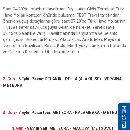
Saat 04.20’de İstanbul Havalimanı Dış Hatlar Gidiş Terminali Türk
Hava Yolları kontuarı önünde buluşma. FEST Travel tarafından
önerilen uçuş detaylarına göre saat 07.20’de Türk Hava Yolları’nın
TK1881 sefer sayılı uçuşuyla Selanik’e hareket. Yerel saatle
08.45’te Selanik’e varış. Havalimanında karşılanma ve Selanik
şehir gezisi: Arkeoloji Müzesi, Atatürk Evi, Aristoteles Meydanı,
Demetrirus Bazilikası, Beyaz Kule, MS 4. yüzyıldan kalma Rotonda
ve Galerius Kemerleri. Otelde konaklama.
2. Gün
- 6 Eylül Pazar: SELANİK - PELLA (ALAKİLİSE) - VERGİNA -
METEORA
HIZLI ERİŞİM
3. Gün
- 7 Eylül Pazartesi: METEORA - KALAMBAKA - METEORA
4. Gün
- 8 Eylül Salı: METEORA - MAÇOVA (METSOVO)