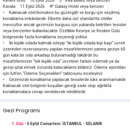
Kerkini Gölü 10 Eylül 2026 3* Villa Belles veya benzeri
Kavala 11 Eylül 2026 4* Galaxy Hotel veya benzeri
• Kalınacak otel/konukevi bu güzergâh ve kurgu için seçilmiş
konaklama imkânlarıdır. Elbette daha üst standartta oteller
mevcuttur ancak gezimizin kurgusu için yukarıda belirtilen tesisler
veya benzerleri kullanılacaktır. Özellikle Kesriye ve Keskini Gölü
bölgesinde fazla konaklama seçeneği yoktur.
• İki kişilik odada kalmak isteyip “iki kişilik odada kişi başı” ücreti
üzerinden rezervasyonu yapılan misafirlerimizin yanına geziye 60
gün kala bir oda arkadaşı bulunamadığı takdirde bu
misafirlerimizin “tek kişilik oda” ücretinin farkını ödemek ya da
geziyi iptal etmek zorunda kalacaklarını bildiririz. Ödeme ayrıntıları
için lütfen “Ödeme Seçenekleri” tablosunu inceleyiniz.
• Gezimizde konaklama yapılacak tesislerde lüks aranmamalıdır.
Kalınacak otel bölgenin koşulları gereği sade olup ağırlıkta
konaklamalara cevap verebilecek niteliktedir.
Gezi Programı
1. Gün
- 5 Eylül Cumartesi: İSTANBUL - SELANİK