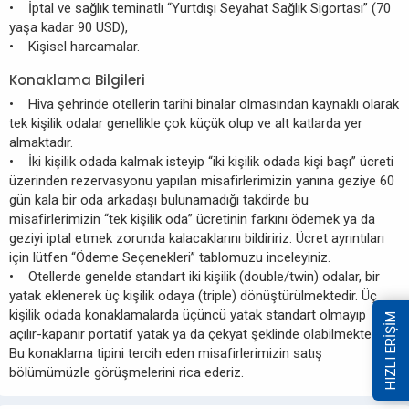
• İptal ve sağlık teminatlı “Yurtdışı Seyahat Sağlık Sigortası” (70
yaşa kadar 90 USD),
• Kişisel harcamalar.
Konaklama Bilgileri
• Hiva şehrinde otellerin tarihi binalar olmasından kaynaklı olarak
tek kişilik odalar genellikle çok küçük olup ve alt katlarda yer
almaktadır.
• İki kişilik odada kalmak isteyip “iki kişilik odada kişi başı” ücreti
üzerinden rezervasyonu yapılan misafirlerimizin yanına geziye 60
gün kala bir oda arkadaşı bulunamadığı takdirde bu
misafirlerimizin “tek kişilik oda” ücretinin farkını ödemek ya da
geziyi iptal etmek zorunda kalacaklarını bildiririz. Ücret ayrıntıları
için lütfen “Ödeme Seçenekleri” tablomuzu inceleyiniz.
• Otellerde genelde standart iki kişilik (double/twin) odalar, bir
yatak eklenerek üç kişilik odaya (triple) dönüştürülmektedir. Üç
kişilik odada konaklamalarda üçüncü yatak standart olmayıp
HIZLI ERİŞİM
açılır-kapanır portatif yatak ya da çekyat şeklinde olabilmektedir.
Bu konaklama tipini tercih eden misafirlerimizin satış
bölümümüzle görüşmelerini rica ederiz.