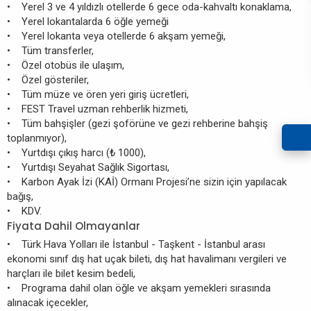
• Yerel 3 ve 4 yıldızlı otellerde 6 gece oda-kahvaltı konaklama,
• Yerel lokantalarda 6 öğle yemeği
• Yerel lokanta veya otellerde 6 akşam yemeği,
• Tüm transferler,
• Özel otobüs ile ulaşım,
• Özel gösteriler,
• Tüm müze ve ören yeri giriş ücretleri,
• FEST Travel uzman rehberlik hizmeti,
• Tüm bahşişler (gezi şoförüne ve gezi rehberine bahşiş
toplanmıyor),
• Yurtdışı çıkış harcı (₺ 1000),
• Yurtdışı Seyahat Sağlık Sigortası,
• Karbon Ayak İzi (KAİ) Ormanı Projesi’ne sizin için yapılacak
bağış,
• KDV.
Fiyata Dahil Olmayanlar
• Türk Hava Yolları ile İstanbul - Taşkent - İstanbul arası
ekonomi sınıf dış hat uçak bileti, dış hat havalimanı vergileri ve
harçları ile bilet kesim bedeli,
• Programa dahil olan öğle ve akşam yemekleri sırasında
alınacak içecekler,