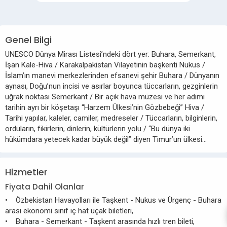
Genel Bilgi
UNESCO Dünya Mirası Listesi’ndeki dört yer: Buhara, Semerkant,
İşan Kale-Hiva / Karakalpakistan Vilayetinin başkenti Nukus /
İslam’ın manevi merkezlerinden efsanevi şehir Buhara / Dünyanın
aynası, Doğu’nun incisi ve asırlar boyunca tüccarların, gezginlerin
uğrak noktası Semerkant / Bir açık hava müzesi ve her adımı
tarihin ayrı bir köşetaşı “Harzem Ülkesi’nin Gözbebeği” Hiva /
Tarihi yapılar, kaleler, camiler, medreseler / Tüccarların, bilginlerin,
orduların, fikirlerin, dinlerin, kültürlerin yolu / “Bu dünya iki
hükümdara yetecek kadar büyük değil” diyen Timur’un ülkesi...
Hizmetler
Fiyata Dahil Olanlar
• Özbekistan Havayolları ile Taşkent - Nukus ve Ürgenç - Buhara
arası ekonomi sınıf iç hat uçak biletleri,
• Buhara - Semerkant - Taşkent arasında hızlı tren bileti,