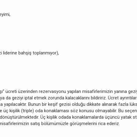
eyimi,
i liderine bahşiş toplanmıyor),
 başı” ücreti üzerinden rezervasyonu yapılan misafirlerimizin yanına ge
 ya da geziyi iptal etmek zorunda kalacaklarını bildiririz. Ücret ayrıntı
apılacaktır. Bunun bir keşif gezisi olduğu dikkate alınarak fazla lü
 üç kişilik (triple) oda konaklaması söz konusu olmayabilir. Bu seçene
a dönüştürülmektedir. Üç kişilik odada konaklamalarda üçüncü yatak st
 misafirlerimizin satış bölümümüzle görüşmelerini rica ederiz.