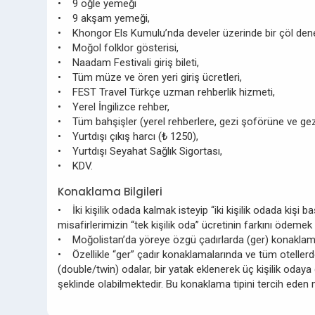
• 9 öğle yemeği
• 9 akşam yemeği,
• Khongor Els Kumulu’nda develer üzerinde bir çöl den
• Moğol folklor gösterisi,
• Naadam Festivali giriş bileti,
• Tüm müze ve ören yeri giriş ücretleri,
• FEST Travel Türkçe uzman rehberlik hizmeti,
• Yerel İngilizce rehber,
• Tüm bahşişler (yerel rehberlere, gezi şoförüne ve gez
• Yurtdışı çıkış harcı (₺ 1250),
• Yurtdışı Seyahat Sağlık Sigortası,
• KDV.
Konaklama Bilgileri
• İki kişilik odada kalmak isteyip “iki kişilik odada kişi
misafirlerimizin “tek kişilik oda” ücretinin farkını ödemek
• Moğolistan’da yöreye özgü çadırlarda (ger) konaklama y
• Özellikle “ger” çadır konaklamalarında ve tüm otellerde
(double/twin) odalar, bir yatak eklenerek üç kişilik oday
şeklinde olabilmektedir. Bu konaklama tipini tercih eden