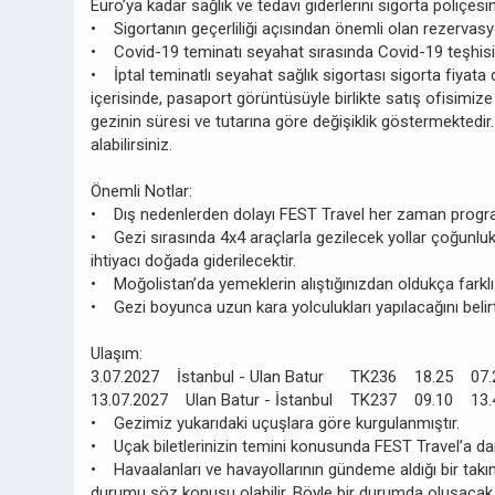
Euro’ya kadar sağlık ve tedavi giderlerini sigorta poliçesi
• Sigortanın geçerliliği açısından önemli olan rezervasy
• Covid-19 teminatı seyahat sırasında Covid-19 teşhisi ko
• İptal teminatlı seyahat sağlık sigortası sigorta fiyata d
içerisinde, pasaport görüntüsüyle birlikte satış ofisimize 
gezinin süresi ve tutarına göre değişiklik göstermektedir.
alabilirsiniz.
Önemli Notlar:
• Dış nedenlerden dolayı FEST Travel her zaman program
• Gezi sırasında 4x4 araçlarla gezilecek yollar çoğunlukl
ihtiyacı doğada giderilecektir.
• Moğolistan’da yemeklerin alıştığınızdan oldukça farklı 
• Gezi boyunca uzun kara yolculukları yapılacağını belirtir
Ulaşım:
3.07.2027 İstanbul - Ulan Batur TK236 18.25 07.
13.07.2027 Ulan Batur - İstanbul TK237 09.10 13.
• Gezimiz yukarıdaki uçuşlara göre kurgulanmıştır.
• Uçak biletlerinizin temini konusunda FEST Travel’a danı
• Havaalanları ve havayollarının gündeme aldığı bir takı
durumu söz konusu olabilir. Böyle bir durumda oluşacak z