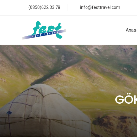
(0850)622 33 78
info@festtravel.com
Anas
GÖK