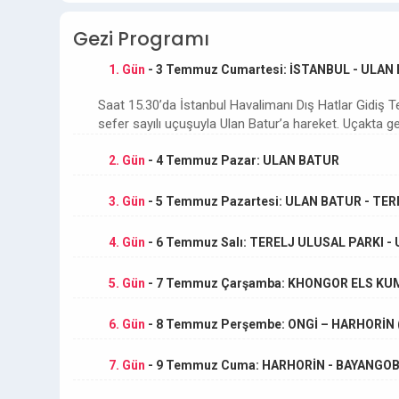
Gezi Programı
1. Gün
- 3 Temmuz Cumartesi: İSTANBUL - ULAN
Saat 15.30’da İstanbul Havalimanı Dış Hatlar Gidiş T
sefer sayılı uçuşuyla Ulan Batur’a hareket. Uçakta 
2. Gün
- 4 Temmuz Pazar: ULAN BATUR
3. Gün
- 5 Temmuz Pazartesi: ULAN BATUR - TE
4. Gün
- 6 Temmuz Salı: TERELJ ULUSAL PARKI 
5. Gün
- 7 Temmuz Çarşamba: KHONGOR ELS KUM
6. Gün
- 8 Temmuz Perşembe: ONGİ – HARHORİN 
7. Gün
- 9 Temmuz Cuma: HARHORİN - BAYANGOBİ