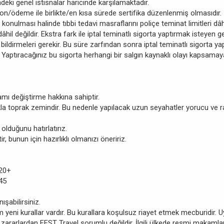
ndeki genel istisnalar haricinde karşılamaktadır.
on/ödeme ile birlikte/en kısa sürede sertifika düzenlenmiş olmasıdır.
nulması halinde tıbbi tedavi masraflarını poliçe teminat limitleri dâ
âhil değildir. Ekstra fark ile iptal teminatlı sigorta yaptırmak isteyen 
bildirmeleri gerekir. Bu süre zarfından sonra iptal teminatlı sigorta yap
 Yaptıracağınız bu sigorta herhangi bir salgın kaynaklı olayı kapsamayac
ı değiştirme hakkına sahiptir.
a toprak zemindir. Bu nedenle yapılacak uzun seyahatler yorucu ve rah
olduğunu hatırlatırız.
, bunun için hazırlıklı olmanızı öneririz.
20+
45
şabilirsiniz.
m yeni kurallar vardır. Bu kurallara koşulsuz riayet etmek mecburidir
ararlardan FEST Travel sorumlu değildir. İlgili ülkede resmi makamla