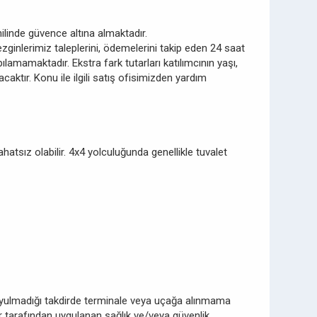
hilinde güvence altına almaktadır.
gezginlerimiz taleplerini, ödemelerini takip eden 24 saat
ılamamaktadır. Ekstra fark tutarları katılımcının yaşı,
aktır. Konu ile ilgili satış ofisimizden yardım
atsız olabilir. 4x4 yolculuğunda genellikle tuvalet
. Uyulmadığı takdirde terminale veya uçağa alınmama
r tarafından uygulanan sağlık ve/veya güvenlik