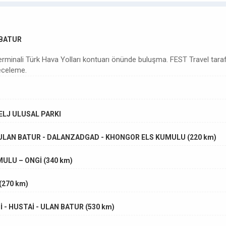
 BATUR
erminali Türk Hava Yolları kontuarı önünde buluşma. FEST Travel taraf
geceleme.
RELJ ULUSAL PARKI
- ULAN BATUR - DALANZADGAD - KHONGOR ELS KUMULU (220 km)
ULU – ONGİ (340 km)
(270 km)
 - HUSTAİ - ULAN BATUR (530 km)