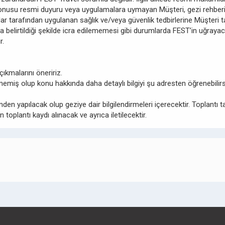
 konusu resmi duyuru veya uygulamalara uymayan Müşteri, gezi rehberi
mlar tarafından uygulanan sağlık ve/veya güvenlik tedbirlerine Müşteri
a belirtildiği şekilde icra edilememesi gibi durumlarda FEST’in uğray
r.
ıkmalarını öneririz.
memiş olup konu hakkında daha detaylı bilgiyi şu adresten öğrenebili
en yapılacak olup geziye dair bilgilendirmeleri içerecektir. Toplantı t
 toplantı kaydı alınacak ve ayrıca iletilecektir.