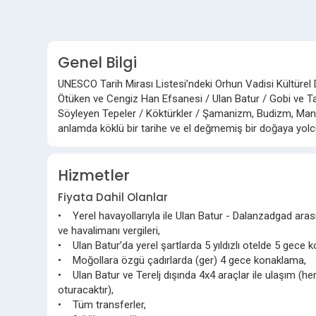
Genel Bilgi
UNESCO Tarih Mirası Listesi’ndeki Orhun Vadisi Kültürel De
Ötüken ve Cengiz Han Efsanesi / Ulan Batur / Gobi ve Tak
Söyleyen Tepeler / Köktürkler / Şamanizm, Budizm, Manihe
anlamda köklü bir tarihe ve el değmemiş bir doğaya yol
Hizmetler
Fiyata Dahil Olanlar
• Yerel havayollarıyla ile Ulan Batur - Dalanzadgad arası
ve havalimanı vergileri,
• Ulan Batur’da yerel şartlarda 5 yıldızlı otelde 5 gece
• Moğollara özgü çadırlarda (ger) 4 gece konaklama,
• Ulan Batur ve Terelj dışında 4x4 araçlar ile ulaşım (h
oturacaktır),
• Tüm transferler,