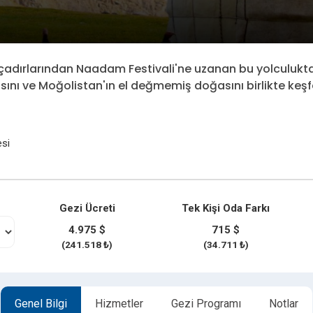
adırlarından Naadam Festivali'ne uzanan bu yolculukta,
sını ve Moğolistan'ın el değmemiş doğasını birlikte keşf
si
Gezi Ücreti
Tek Kişi Oda Farkı
4.975 $
715 $
(241.518 ₺)
(34.711 ₺)
Genel Bilgi
Hizmetler
Gezi Programı
Notlar