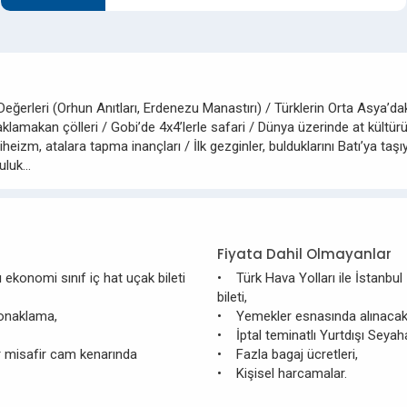
ğerleri (Orhun Anıtları, Erdenezu Manastırı) / Türklerin Orta Asya’daki 
lamakan çölleri / Gobi’de 4x4’lerle safari / Dünya üzerinde at kültü
izm, atalara tapma inançları / İlk gezginler, bulduklarını Batı’ya taş
culuk…
Fiyata Dahil Olmayanlar
 ekonomi sınıf iç hat uçak bileti
• Türk Hava Yolları ile İstanbul 
bileti,
 konaklama,
• Yemekler esnasında alınacak 
• İptal teminatlı Yurtdışı Seyah
er misafir cam kenarında
• Fazla bagaj ücretleri,
• Kişisel harcamalar.