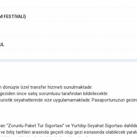
M FESTİVALİ)
UL
n dönüşte özel transfer hizmeti sunulmaktadır.
 geziden önce satış sorumlusu tarafından bildirilecektir.
ristik seyahatlerinde vize uygulamamaktadır. Pasaportunuzun gezinin bi
yan “Zorunlu Paket Tur Sigortası” ve Yurtdışı Seyahat Sigortası dahildi
ve bitiş tarihleri arasında geçerli olup gezi esnasında olabilecek ya