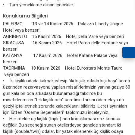
• Tüm yemeklerde alınan içecekler.
Konaklama Bilgileri
PALERMO 13 ve 14 Kasım 2026 Palazzo Liberty Unique
Hotel veya benzeri
AGRIGENTO 15 Kasım 2026 Hotel Della Valle veya benzeri
SIRACUSA 16 Kasım 2026 Hotel Parco delle Fontane veya
benzeri
KATANYA 17 Kasım 2026 Hotel Katane Palace veya
benzeri
TAORMINA 18 Kasım 2026 Hotel Eurostars Monte Tauro
veya benzeri
• İki kişilik odada kalmak isteyip “iki kişilik odada kişi başı” ücreti
üzerinden rezervasyonu yapılan misafirlerimizin yanına geziye 60
gün kala bir oda arkadaşı bulunamadığı takdirde bu
misafirlerimizin “tek kişilik oda” ücretinin farkını ödemek ya da
geziyi iptal etmek zorunda kalacaklarını bildiririz. Ücret ayrıntıları
için lütfen “Ödeme Seçenekleri” tablomuzu inceleyiniz.
• Her otelde üç kişilik (triple) oda konaklaması söz konusu
değildir. Bu seçeneği sunan otellerdeyse genelde standart iki
kişilik (double/twin) odalar, bir yatak eklenerek üç kişilik odaya