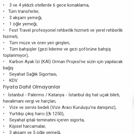
• 3 ve 4 yıldızlı otellerde 6 gece konaklama,
• Tüm transferler,
• 3 akşam yemeği,
• 1 öğle yemeği,
• Fest Travel profesyonel rehberlik hizmeti ve yerel rehberlik
hizmeti,
• Tüm müze ve ören yeri girişleri,
• Tüm bahşişler (gezi liderine ve gezi şoförüne bahşiş
toplanmıyor),
• Karbon Ayak İzi (KAİ) Orman Projesi’ne sizin için yapılacak
bağış
• Seyahat Sağlık Sigortası,
• KDV.
Fiyata Dahil Olmayanlar
• İstanbul - Palermo / Katanya - İstanbul dış hat uçak bileti,
havalimanı vergi ve harçları,
• Vize ve servis bedeli (Vize Aracı Kuruluşu’na danışınız),
• Yurtdışı çıkış harcı ((₺ 1250),
• Seyahat iptali teminatını içeren sigorta,
• Kişisel harcamalar,
• 3 akşam ve 5 öğle yemeği,