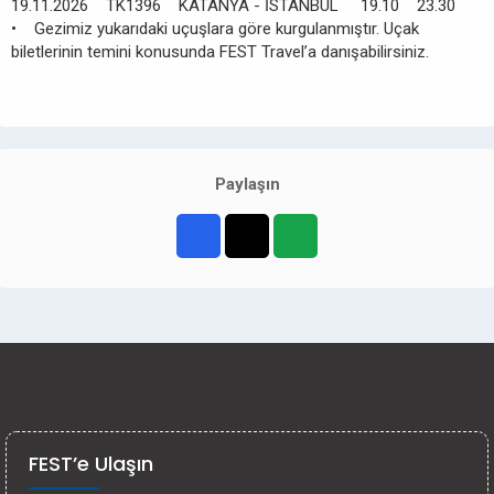
19.11.2026 TK1396 KATANYA - İSTANBUL 19.10 23.30
• Gezimiz yukarıdaki uçuşlara göre kurgulanmıştır. Uçak
biletlerinin temini konusunda FEST Travel’a danışabilirsiniz.
Paylaşın
FEST’e Ulaşın