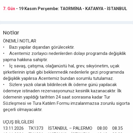
7. Gün
- 19 Kasım Perşembe: TAORMİNA - KATANYA - İSTANBUL
Notlar
ÖNEMLİ NOTLAR
• Bazı yapılar dışarıdan görülecektir.
• Acentemiz zorlayıcı nedenlerden dolayı programda değişiklik
yapma hakkına sahiptir.
• İç savaş, çatışma, olağanüstü hal, grev, sıkıyönetim, uçak
şirketlerinin iptali gibi beklenmedik nedenlerle gezi programında
değişiklik yapılırsa Acentemiz bundan sorumlu tutulamaz.
• Sizlere yazılı olarak bildirilecek ilk ödeme günü yapılacak
ödemeye istinaden rezervasyonunuz kesinlik kazanacaktır. İlk
ödemenin yapıldığı tarihten 24 saat sonrasına kadar Tur
Sözleşmesi ve Tura Katılım Formu imzalanmazsa zorunlu sigorta
geçerli olmayacaktır.
UÇUŞ BİLGİLERİ
13.11.2026 TK1373 İSTANBUL – PALERMO 08.00 08.35