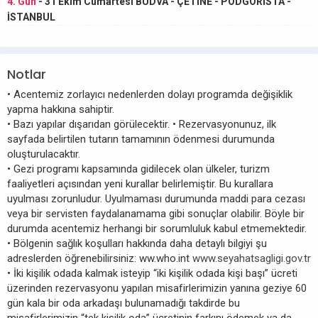
4. Gün
- 31 Ekim Cumartesi BUDVA - ÇETİNE - PODGORİSTA -
İSTANBUL
Notlar
• Acentemiz zorlayıcı nedenlerden dolayı programda değişiklik
yapma hakkına sahiptir.
• Bazı yapılar dışarıdan görülecektir. • Rezervasyonunuz, ilk
sayfada belirtilen tutarın tamamının ödenmesi durumunda
oluşturulacaktır.
• Gezi programı kapsamında gidilecek olan ülkeler, turizm
faaliyetleri açısından yeni kurallar belirlemiştir. Bu kurallara
uyulması zorunludur. Uyulmaması durumunda maddi para cezası
veya bir servisten faydalanamama gibi sonuçlar olabilir. Böyle bir
durumda acentemiz herhangi bir sorumluluk kabul etmemektedir.
• Bölgenin sağlık koşulları hakkında daha detaylı bilgiyi şu
adreslerden öğrenebilirsiniz: ww.who.int
www.seyahatsagligi.gov.tr
• İki kişilik odada kalmak isteyip “iki kişilik odada kişi başı” ücreti
üzerinden rezervasyonu yapılan misafirlerimizin yanına geziye 60
gün kala bir oda arkadaşı bulunamadığı takdirde bu