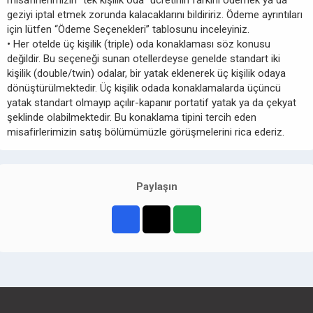
misafirlerimizin “tek kişilik oda” ücretinin farkını ödemek ya da
geziyi iptal etmek zorunda kalacaklarını bildiririz. Ödeme ayrıntıları
için lütfen “Ödeme Seçenekleri” tablosunu inceleyiniz.
• Her otelde üç kişilik (triple) oda konaklaması söz konusu
değildir. Bu seçeneği sunan otellerdeyse genelde standart iki
kişilik (double/twin) odalar, bir yatak eklenerek üç kişilik odaya
dönüştürülmektedir. Üç kişilik odada konaklamalarda üçüncü
yatak standart olmayıp açılır-kapanır portatif yatak ya da çekyat
şeklinde olabilmektedir. Bu konaklama tipini tercih eden
misafirlerimizin satış bölümümüzle görüşmelerini rica ederiz.
Paylaşın