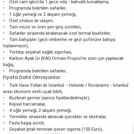
• Özel cam igloo’da 1 gece oda - kahvaltı konaklama,
• Programda belirtilen safariler,
• 1 öğle yemeği ve 2 akşam yemeği,
• Özel otobüs ile ulaşım,
• Tüm müze ve ören yeri giriş ücretleri,
• Safariler sırasında kiralanacak özel termal kıyafetler,
• Tüm bahşişler (gezi rehberine ve gezi şoförüne bahşiş
toplanmıyor),
• Yurtdışı seyahat sağlık sigortası,
• Karbon Ayak İzi (KAİ) Ormanı Projesi’ne sizin için yapılacak
bağış,
• Programda belirtilen safariler,
Fiyata Dahil Olmayanlar
• Türk Hava Yolları ile İstanbul – Helsinki / Rovaniemi - İstanbul
arası ekonomi sınıfı uçak bileti,
• Buzkıran gemisi (ayrıca fiyatlandırılmıştır),
• Kişisel harcamalar,
• 4 öğle yemeği, 2 akşam yemeği,
• Yemekler sırasında alınacak içecekler ve ekstralar,
• Fazla bagaj ücreti,
• Seyahat iptali teminatı içeren sigorta (150 Euro),