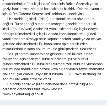
misafirlerimizin “tek kişilik oda” ücretinin farkını ödemek ya da
geziyi iptal etmek zorunda kalacaklarını bildiririz. Ödeme ayrıntıları
için lütfen “Ödeme Seçenekleri” tablosunu inceleyiniz.
• Her otelde üç kişilik (triple) oda konaklaması söz konusu
değildir. Bu seçeneği sunan otellerdeyse genelde standart iki
kişilik (double/twin) odalar, bir yatak eklenerek üç kişilik odaya
dönüştürülmektedir. Üç kişilik odada konaklamalarda üçüncü
yatak standart olmayıp açılır-kapanır portatif yatak ya da çekyat
şeklinde olabilmektedir. Bu konaklama tipini tercih eden
misafirlerimizin satış bölümümüzle görüşmelerini rica ederiz.
• Gezi programı kapsamında gidilecek olan ülkeler, turizm
faaliyetleri açısından yeni kurallar belirlemiştir ve sürekli
güncellenmektedir. Bu kurallara uyulması zorunludur. Uyulmaması
durumunda maddi para cezası veya bir servisten faydalanamama
gibi sonuçlar olabilir. Böyle bir durumda FEST Travel herhangi bir
sorumluluk kabul etmemektedir.
• Bölgenin sağlık koşulları hakkında daha detaylı bilgiyi şu
adresten öğrenebilirsiniz: www.who.int
www.seyahatsagligi.gov.tr