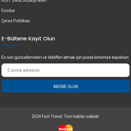
FEST Satış Sözleşmeleri
Exodus
Çerez Politikası
E-Bültene Kayıt Olun
En son güncellemeleri ve teklifleri almak için posta listemize kaydolun
ABONE OLUN
×
FEST Travel ile Dünyayı Kültürüyle Keşfetmek
için Üye Olun.
2024 Fest Travel. Tüm hakları saklıdır.