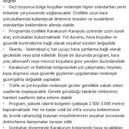
değildir.
• Gezi boyunca bölge koşulları nedeniyle hijyen standartları yerel
imkanlar çerçevesinde sağlanacaktır. Özellikle uzun kara
yolculuklarında kullanılacak dinlenme tesisleri ve tuvaletlerin
standartları beklentilerin altında olabilir.
• Programda özellikle Karakurum Karayolu üzerinde uzun süreli
araç yolculukları bulunmaktadır. Yol durumu, hava koşulları ve
güvenlik kontrollerine bağlı olarak seyahat süreleri değişebilir.
• Skardu - İslamabad iç hat uçuşu hava şartlarına bağlı olarak
gecikebilir veya iptal edilebilir. Böyle bir durumda program, kara
yolu alternatifi veya mevcut koşullara göre yeniden düzenlenebilir.
• Karakurum ve Baltistan bölgesindeki yol çalışmaları, heyelan,
kaya düşmesi veya güvenlik güçlerinin uygulamaları nedeniyle
güzergâhta değişiklik yapılabilir.
• Trafik ve yol koşulları nedeniyle geziler genellikle sabah erken
saatlerde başlayacaktır. Gerekli görüldüğü takdirde rehberimiz
hareket saatlerini daha erkene alabilir.
• Program, yüksek rakımlı bölgeleri (yaklaşık 2.500-3.000 metre)
kapsamaktadır. Her ne kadar ciddi bir irtifa sorunu beklenmese
de, kronik rahatsızlığı bulunan misafirlerimizin seyahat öncesinde
doktorlarına danışmaları tavsiye edilir.
• Sonbahar döneminde Karakurum bölgesinde hava sıcaklıkları