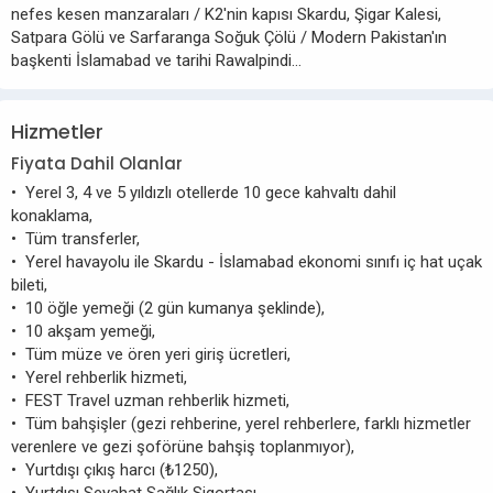
nefes kesen manzaraları / K2'nin kapısı Skardu, Şigar Kalesi,
Satpara Gölü ve Sarfaranga Soğuk Çölü / Modern Pakistan'ın
başkenti İslamabad ve tarihi Rawalpindi…
Hizmetler
Fiyata Dahil Olanlar
• Yerel 3, 4 ve 5 yıldızlı otellerde 10 gece kahvaltı dahil
konaklama,
• Tüm transferler,
• Yerel havayolu ile Skardu - İslamabad ekonomi sınıfı iç hat uçak
bileti,
• 10 öğle yemeği (2 gün kumanya şeklinde),
• 10 akşam yemeği,
• Tüm müze ve ören yeri giriş ücretleri,
• Yerel rehberlik hizmeti,
• FEST Travel uzman rehberlik hizmeti,
• Tüm bahşişler (gezi rehberine, yerel rehberlere, farklı hizmetler
verenlere ve gezi şoförüne bahşiş toplanmıyor),
• Yurtdışı çıkış harcı (₺1250),