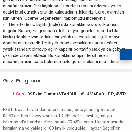
misafirlerimizin “tek kişilik oda” ücretinin farkını ödemek ya da
geziyi iptal etmek zorunda kalacaklarını bildiririz. Ücret ayrıntıları
için lütfen “Ödeme Seçenekleri” tablomuzu inceleyiniz.
• Her otelde üç kişilik (triple) oda konaklaması söz konusu
değildir. Bu seçeneği sunan otellerdeyse genelde standart iki
kişilik (double/twin) odalar, bir yatak eklenerek üç kişilik odaya
dönüştürülmektedir. Üç kişilik odada konaklamalarda üçüncü
yatak standart olmayıp açılır-kapanır portatif yatak ya da çekyat
şeklinde olabilmektedir. Bu konaklama tipini tercih eden
misafirlerimizin satış bölümümüzle görüşmelerini rica ederiz.
Gezi Programı
1. Gün
- 09 Ekim Cuma: İSTANBUL - İSLAMABAD - PEŞAVER
FEST Travel tarafından önerilen uçuş detaylarına göre saat
00.50’de Türk Havayolları'nın TK 750 sefer sayılı uçuşuyla
İslamabad'a hareket. Yerel saatle 07.45’te varış. Havalimanında
karşılanma ve yaklaşık 160 km'lik yolculukla, Hayber Geçidi'nin