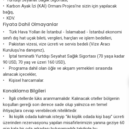
• Yurtdışı Seyahat Sağlık Sigortası,
• Karbon Ayak İzi (KAİ) Ormanı Projesi'ne sizin için yapılacak
bağış,
• KDV.
Fiyata Dahil Olmayanlar
• Türk Hava Yolları ile İstanbul - İslamabad - İstanbul ekonomi
sınıfı dış hat uçak bileti, vergileri, harçları ve işlem bedelleri,
• Pakistan vizesi, vize ücreti ve servis bedeli (Vize Aracı
Kuruluşu'na danışınız),
• İptal teminatlı Yurtdışı Seyahat Sağlık Sigortası (70 yaşa kadar
90 USD, 70 yaş ve üzeri 160 USD),
• Programa dahil olan öğle ve akşam yemekleri sırasında
alınacak içecekler,
• Kişisel harcamalar.
Konaklama Bilgileri
• İlgili otellerde lüks aranmamalıdır. Kalınacak oteller bölgenin
koşulları gereği son derece sade olup yalnızca en temel
ihtiyaçlara cevap verebilecek niteliktedir.
• İki kişilik odada kalmak isteyip “iki kişilik odada kişi başı” ücreti
üzerinden rezervasyonu yapılan misafirlerimizin yanına geziye 60
gün kala bir oda arkadaşı bulunamadığı takdirde bu