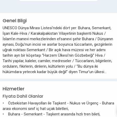
Genel Bilgi
UNESCO Dünya Mirası Listesi’ndeki dört yer: Buhara, Semerkant,
İşan Kale-Hiva / Karakalpakistan Vilayetinin başkenti Nukus /
İslam’ın manevi merkezlerinden efsanevi şehir Buhara / Dünyanın
aynası, Doğu’nun incisi ve asırlar boyunca tüccarların, gezginlerin
uğrak noktası Semerkant / Bir açık hava müzesi ve her adımı
tarihin ayrı bir köşetaşı “Harzem Ülkesi’nin Gözbebeği” Hiva /
Tarihi yapılar, kaleler, camiler, medreseler / Tüccarların, bilginlerin,
orduların, fikirlerin, dinlerin, kültürlerin yolu / “Bu dünya iki
hükümdara yetecek kadar büyük değil” diyen Timur’un ülkesi...
Hizmetler
Fiyata Dahil Olanlar
• Özbekistan Havayolları ile Taşkent - Nukus ve Ürgenç - Buhara
arası ekonomi sınıf iç hat uçak biletleri,
• Buhara - Semerkant - Taşkent arasında hızlı tren bileti,