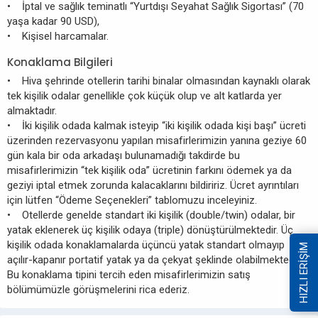
• İptal ve sağlık teminatlı “Yurtdışı Seyahat Sağlık Sigortası” (70
yaşa kadar 90 USD),
• Kişisel harcamalar.
Konaklama Bilgileri
• Hiva şehrinde otellerin tarihi binalar olmasından kaynaklı olarak
tek kişilik odalar genellikle çok küçük olup ve alt katlarda yer
almaktadır.
• İki kişilik odada kalmak isteyip “iki kişilik odada kişi başı” ücreti
üzerinden rezervasyonu yapılan misafirlerimizin yanına geziye 60
gün kala bir oda arkadaşı bulunamadığı takdirde bu
misafirlerimizin “tek kişilik oda” ücretinin farkını ödemek ya da
geziyi iptal etmek zorunda kalacaklarını bildiririz. Ücret ayrıntıları
için lütfen “Ödeme Seçenekleri” tablomuzu inceleyiniz.
• Otellerde genelde standart iki kişilik (double/twin) odalar, bir
yatak eklenerek üç kişilik odaya (triple) dönüştürülmektedir. Üç
kişilik odada konaklamalarda üçüncü yatak standart olmayıp
HIZLI ERİŞİM
açılır-kapanır portatif yatak ya da çekyat şeklinde olabilmektedir.
Bu konaklama tipini tercih eden misafirlerimizin satış
bölümümüzle görüşmelerini rica ederiz.