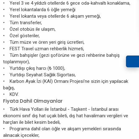
• Yerel 3 ve 4 yıldızlı otellerde 6 gece oda-kahvaltı konaklama,
• Yerel lokantalarda 6 öğle yemeği
• Yerel lokanta veya otellerde 6 akşam yemeği,
• Tüm transferler,
• Özel otobüs ile ulaşım,
• Özel gösteriler,
• Tüm müze ve ören yeri giriş ücretleri,
• FEST Travel uzman rehberlik hizmeti,
• Tüm bahşişler (gezi şoförüne ve gezi rehberine bahşiş
toplanmıyor),
• Yurtdışı çıkış harcı (₺ 1000),
• Yurtdışı Seyahat Sağlık Sigortası,
• Karbon Ayak İzi (KAİ) Ormanı Projesi’ne sizin için yapılacak
bağış,
• KDV.
Fiyata Dahil Olmayanlar
• Türk Hava Yolları ile İstanbul - Taşkent - İstanbul arası
ekonomi sınıf dış hat uçak bileti, dış hat havalimanı vergileri ve
harçları ile bilet kesim bedeli,
• Programa dahil olan öğle ve akşam yemekleri sırasında
alınacak içecekler,