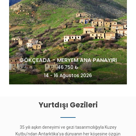
YIRI
MAÇAHEL VE KUZEY DOĞU KARADENİZ
49.275 ₺
20 - 23 Ağustos 2026
Yurtdışı Gezileri
35 yılı aşkın deneyimi ve gezi tasarımcılığıyla Kuzey
Kutbu'ndan Antarktika'ya dünyanın her köşesine özgün