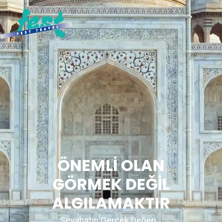
ÖNEMLİ OLAN
GÖRMEK DEĞİL
ALGILAMAKTIR
Seyahatin Gerçek Değeri...