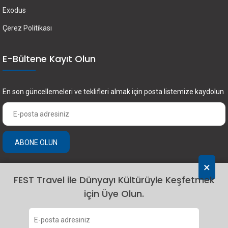
Exodus
Çerez Politikası
E-Bültene Kayıt Olun
En son güncellemeleri ve teklifleri almak için posta listemize kaydolun
ABONE OLUN
×
FEST Travel ile Dünyayı Kültürüyle Keşfetmek
için Üye Olun.
2024 Fest Travel. Tüm hakları saklıdır.