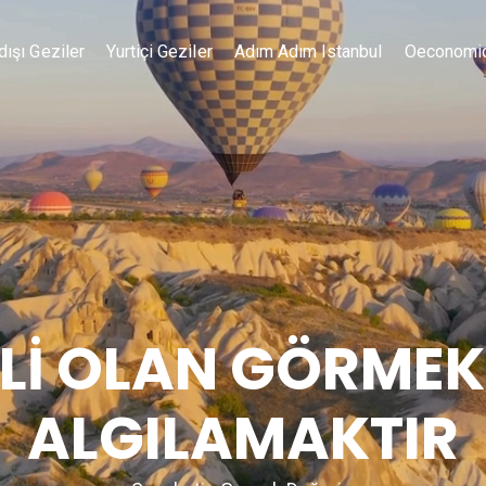
dışı Geziler
Yurtiçi Geziler
Adım Adım Istanbul
Oeconomi
İ OLAN GÖRMEK
ALGILAMAKTIR