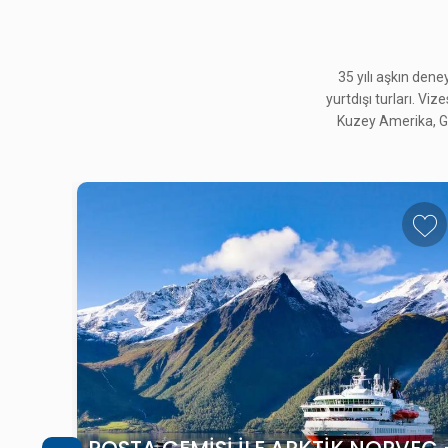
35 yılı aşkın den
yurtdışı turları. Viz
Kuzey Amerika, Gü