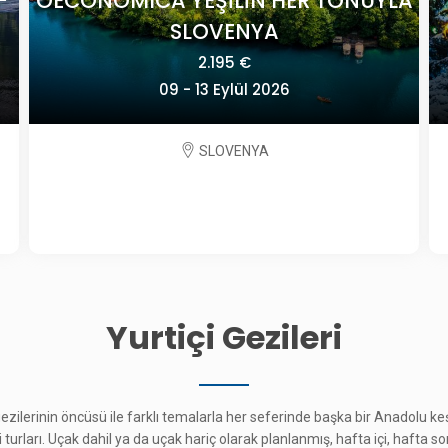
A
POLONYA'DA TARİH VE SANAT
2.825 €
24 Eylül - 01 Ekim 2026
POLONYA
Yurtiçi Gezileri
 gezilerinin öncüsü ile farklı temalarla her seferinde başka bir Anadolu 
çi turları. Uçak dahil ya da uçak hariç olarak planlanmış, hafta içi, hafta s