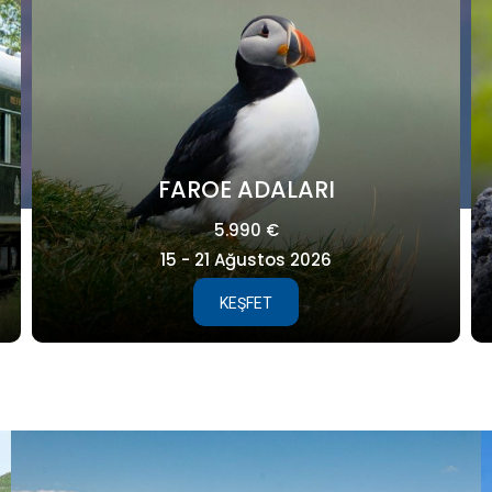
GALAPAGOS
8.995 €
25 Ağustos - 04 Eylül 2027
KEŞFET