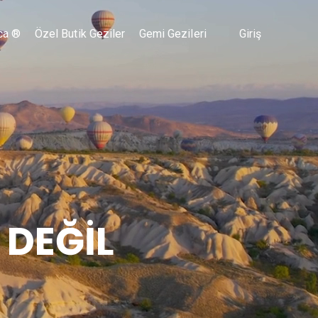
ca ®
Özel Butik Geziler
Gemi Gezileri
Giriş
 DEĞİL