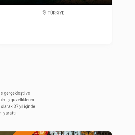
e gerçekleşti ve
almış güzelliklerini
PERA'DA 6-7 EYLÜL
S
olarak 37 yıl içinde
2.565 ₺
ı yarattı.
Ocak 2027