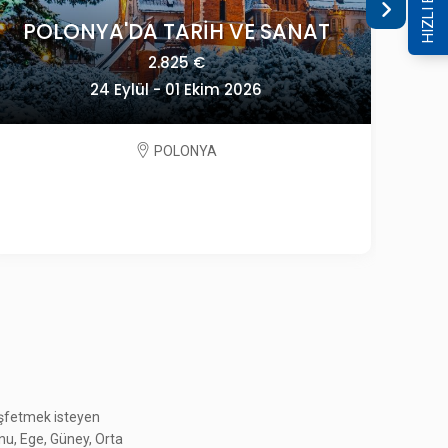
HIZLI ERİŞİM
KONYA ÇATALHÖYÜK - SİLLE -
keşfetmek isteyen
KELEBEKLER VADİS
onu, Ege, Güney, Orta