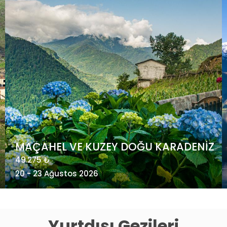
POSTA GEMİSİ İLE ARKTİK NORVEÇ -
Kuzey Kutup Dairesi’nde Gezi
4.985 €
24 - 31 Ağustos 2026
Yurtdışı Gezileri