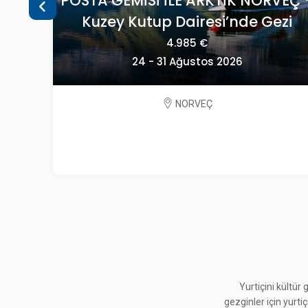
VEÇ -
OECONOMICA YEŞİLİN HER TONUYL
ezi
SLOVENYA
2.195 €
09 - 13 Eylül 2026
SLOVENYA
Yurtiçini kültür
gezginler için yurti