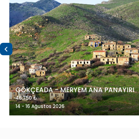
I
MAÇAHEL VE KUZEY DOĞU KARADENİZ
49.275 ₺
20 - 23 Ağustos 2026