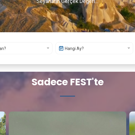
Seyahatin Gerçek Değeri...
an?
Hangi Ay?
Sadece FEST'te