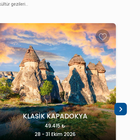
42.215 ₺
tür gezileri...
06 - 08 Kasım 2026
TÜRKİYE
TREN ILE