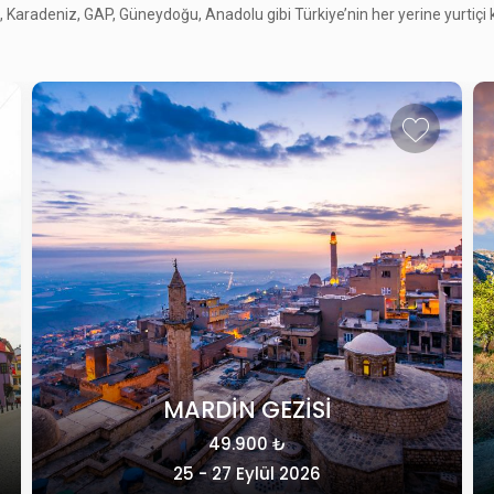
Karadeniz, GAP, Güneydoğu, Anadolu gibi Türkiye’nin her yerine yurtiçi kül
KLASİK KAPADOKYA
49.415 ₺
28 - 31 Ekim 2026