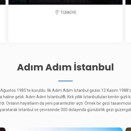
TÜRKİYE
Adım Adım İstanbul
 Ağustos 1985'te kuruldu. İlk Adım Adım İstanbul gezisi 12 Kasım 1988'd
aline geldi. Adım Adım İstanbul®, Kırk yıllık İstanbulluları kentin gizli k
ı. Onların hayatların da yeni parantezler açtı. Örnek bir gezi tasarımcısı 
i yaratarak İstanbul ve çevresinde 300 dolayında günübirlik gezi güzergah