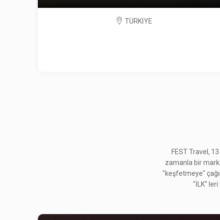
TÜRKİYE
FEST Travel, 13
zamanla bir marka h
"keşfetmeye" çağırd
"İLK" ler