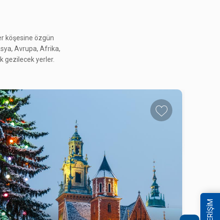
her köşesine özgün
GÜNEY KORE GEZİSİ
 Asya, Avrupa, Afrika,
4.495 $
 gezilecek yerler.
14 - 24 Ekim 2026
GÜNEY KORE