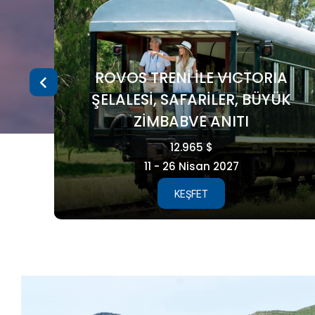
A
ÜK
FAROE ADALARI
5.990 €
15 - 21 Ağustos 2026
KEŞFET