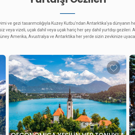
eyimi ve gezi tasarımcılığıyla Kuzey Kutbu'ndan Antarktika'ya dünyanın 
esiz veya vizeli, uçak dahil veya uçak hariç her şey dahil yurtdışı gezileri.
ney Amerika, Avustralya ve Antarktika her yerde sizin zevkinize uyacak