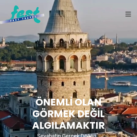
ÖNEMLİ OLAN
GÖRMEK DEĞİL
ALGILAMAKTIR
Seyahatin Gerçek Değeri...