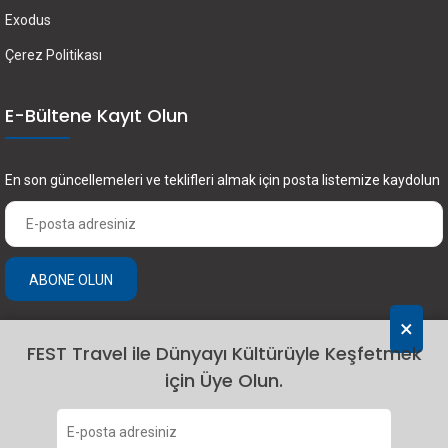
Exodus
Çerez Politikası
E-Bültene Kayıt Olun
En son güncellemeleri ve teklifleri almak için posta listemize kaydolun
ABONE OLUN
×
FEST Travel ile Dünyayı Kültürüyle Keşfetmek
için Üye Olun.
2024 Fest Travel. Tüm hakları saklıdır.