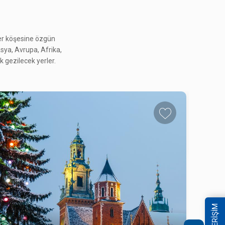
her köşesine özgün
GÜNEY KORE GEZİSİ
 Asya, Avrupa, Afrika,
4.495 $
 gezilecek yerler.
14 - 24 Ekim 2026
GÜNEY KORE