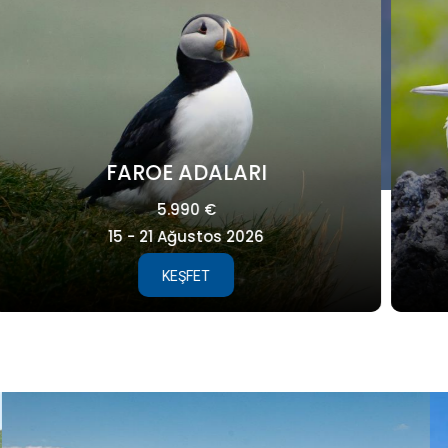
GALAPAGOS
8.995 €
25 Ağustos - 04 Eylül 2027
KEŞFET