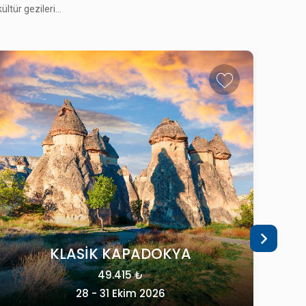
42.215 ₺
tür gezileri...
06 - 08 Kasım 2026
TÜRKİYE
TREN ILE