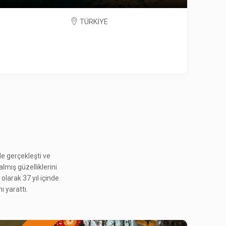
e gerçekleşti ve
almış güzelliklerini
PERA'DA 6-7 EYLÜL
S
olarak 37 yıl içinde
2.565 ₺
ı yarattı.
Ocak 2027