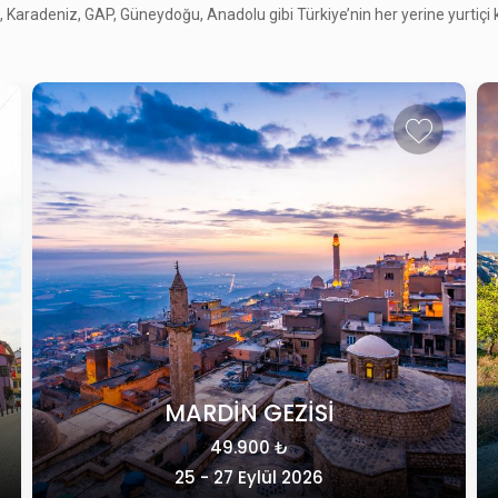
Karadeniz, GAP, Güneydoğu, Anadolu gibi Türkiye’nin her yerine yurtiçi kül
KLASİK KAPADOKYA
49.415 ₺
28 - 31 Ekim 2026