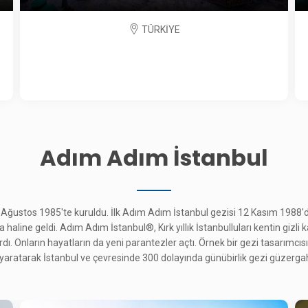
TÜRKİYE
Adım Adım İstanbul
 Ağustos 1985'te kuruldu. İlk Adım Adım İstanbul gezisi 12 Kasım 1988'd
aline geldi. Adım Adım İstanbul®, Kırk yıllık İstanbulluları kentin gizli k
ı. Onların hayatların da yeni parantezler açtı. Örnek bir gezi tasarımcısı 
i yaratarak İstanbul ve çevresinde 300 dolayında günübirlik gezi güzergah