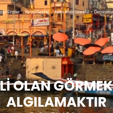
dışı Geziler
Yurtiçi Geziler
Adım Adım Istanbul
Oeconomi
İ OLAN GÖRMEK
ALGILAMAKTIR