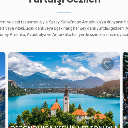
eyimi ve gezi tasarımcılığıyla Kuzey Kutbu'ndan Antarktika'ya dünyanın 
esiz veya vizeli, uçak dahil veya uçak hariç her şey dahil yurtdışı gezileri.
ney Amerika, Avustralya ve Antarktika her yerde sizin zevkinize uyacak