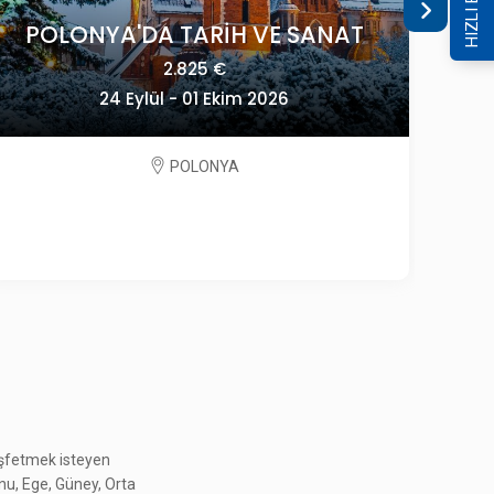
HIZLI ERİŞİM
KONYA ÇATALHÖYÜK - SİLLE -
keşfetmek isteyen
KELEBEKLER VADİS
onu, Ege, Güney, Orta