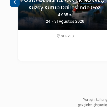
VEÇ -
OECONOMICA YEŞİLİN HER TONUYL
ezi
SLOVENYA
2.195 €
09 - 13 Eylül 2026
SLOVENYA
Yurtiçini kültür
gezginler için yurti