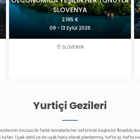
A
POLONYA'DA TARİH VE SANAT
2.825 €
24 Eylül - 01 Ekim 2026
POLONYA
Yurtiçi Gezileri
 gezilerinin öncüsü ile farklı temalarla her seferinde başka bir Anadolu 
çi turları. Uçak dahil ya da uçak hariç olarak planlanmış, hafta içi, hafta s