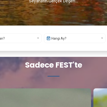
Seyahatin Gerçek Değeri...
an?
Hangi Ay?
Sadece FEST'te