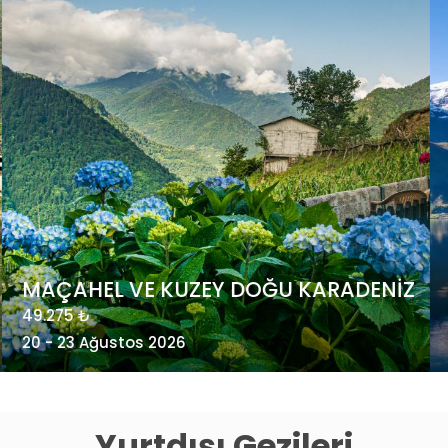
POSTA GEMİSİ İLE ARKTİK NORVEÇ -
Kuzey Kutup Dairesi’nde Gezi
4.985 €
24 - 31 Ağustos 2026
Yurtdışı Gezileri