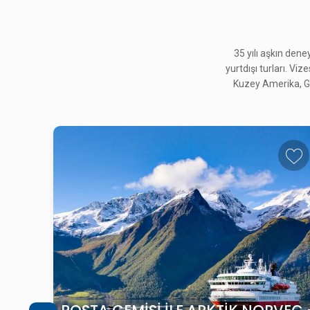
35 yılı aşkın den
yurtdışı turları. Viz
Kuzey Amerika, Gü