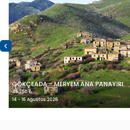
I
MAÇAHEL VE KUZEY DOĞU KARADENİZ
49.275 ₺
20 - 23 Ağustos 2026