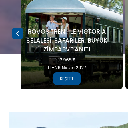
A
ÜK
FAROE ADALARI
5.990 €
15 - 21 Ağustos 2026
KEŞFET