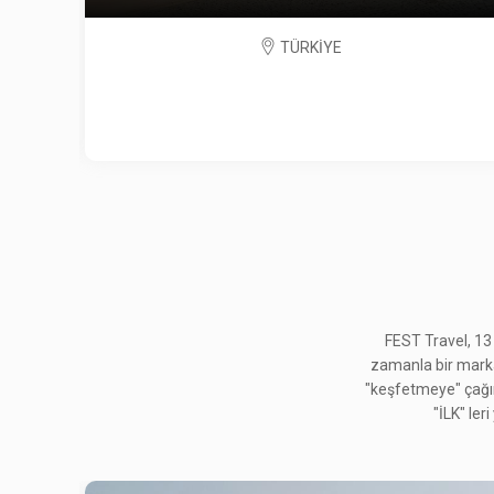
TÜRKİYE
FEST Travel, 13
zamanla bir marka h
"keşfetmeye" çağırd
"İLK" ler