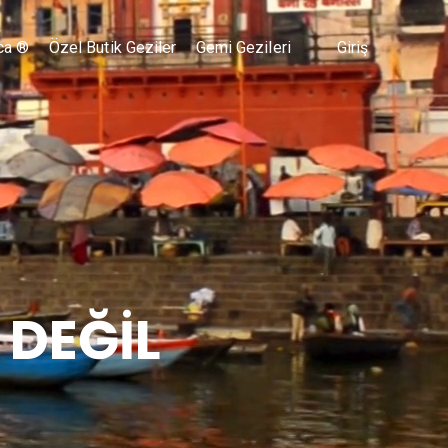
ca ®
Özel Butik Geziler
Gemi Gezileri
Giriş
 DEĞİL