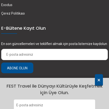
Exodus
Çerez Politikası
E-Bültene Kayıt Olun
En son güncellemeleri ve teklifleri almak için posta listemize kaydolun
ABONE OLUN
×
FEST Travel ile Dünyayı Kültürüyle Keşfetmek
için Üye Olun.
2024 Fest Travel. Tüm hakları saklıdır.