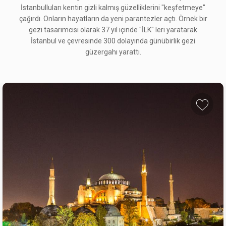
İstanbulluları kentin gizli kalmış güzelliklerini "keşfetmeye"
çağırdı. Onların hayatların da yeni parantezler açtı. Örnek bir
gezi tasarımcısı olarak 37 yıl içinde "İLK" leri yaratarak
İstanbul ve çevresinde 300 dolayında günübirlik gezi
KÖŞE BUCAK HALİÇ: FENER-BALAT-AYVANSA
güzergahı yarattı.
2.175 ₺
23 Ağustos 2026
TÜRKİYE