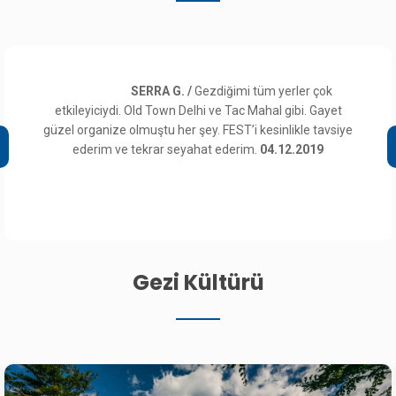
 G. /
Gezdiğimi tüm yerler çok
Oktay 
own Delhi ve Tac Mahal gibi. Gayet
beğendik, rehberimizi
u her şey. FEST’i kesinlikle tavsiye
mizahi yaklaşımı gezimi
r seyahat ederim.
04.12.2019
koşulları düşündüğ
olduğunu düşünüyo
düzenlemenizi rica
edeceğim b
Gezi Kültürü