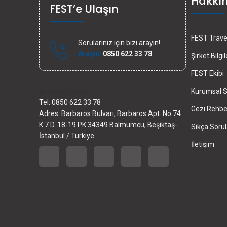
Hakkı
FEST’e Ulaşın
FEST Travel
Sorularınız için bizi arayın!
Arayın:
0850 622 33 78
Şirket Bilgil
FEST Ekibi
İletişim bilgileri
Kurumsal S
Tel: 0850 622 33 78
Gezi Rehber
Adres: Barbaros Bulvarı, Barbaros Apt. No.74
K.7 D. 18-19 PK.34349 Balmumcu, Beşiktaş-
Sıkça Sorul
İstanbul / Türkiye
İletişim