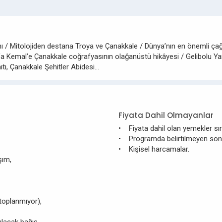
tanı / Mitolojiden destana Troya ve Çanakkale / Dünya’nın en önemli ç
a Kemal’e Çanakkale coğrafyasının olağanüstü hikâyesi / Gelibolu Yarı
ıtı, Çanakkale Şehitler Abidesi…
Fiyata Dahil Olmayanlar
• Fiyata dahil olan yemekler sır
• Programda belirtilmeyen so
• Kişisel harcamalar.
şım,
toplanmıyor),