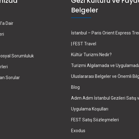
mızda
Gezi Kültürü ve Fayd
Belgeler
’a Dair
İstanbul – Paris Orient Express Tr
eri
| FEST Travel
Kültür Turizmi Nedir?
osyal Sorumluluk
Turizmi Algılamada ve Uygulamad
leri
Uluslararası Belgeler ve Önemli Bilg
an Sorular
Blog
Adım Adım İstanbul Gezileri Satış 
Uygulama Koşulları
FEST Satış Sözleşmeleri
Exodus