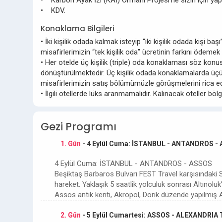
• Karbon Ayak İzi (KAİ) Ormanı Projesi’ne sizin için yap
• KDV.
Konaklama Bilgileri
• İki kişilik odada kalmak isteyip “iki kişilik odada kişi
misafirlerimizin “tek kişilik oda” ücretinin farkını ödemek
• Her otelde üç kişilik (triple) oda konaklaması söz konus
dönüştürülmektedir. Üç kişilik odada konaklamalarda üçün
misafirlerimizin satış bölümümüzle görüşmelerini rica ed
• İlgili otellerde lüks aranmamalıdır. Kalınacak oteller bö
Gezi Programı
1. Gün
- 4 Eylül Cuma: İSTANBUL - ANTANDROS -
4 Eylül Cuma: İSTANBUL - ANTANDROS - ASSOS
Beşiktaş Barbaros Bulvarı FEST Travel karşısındaki
hareket. Yaklaşık 5 saatlik yolculuk sonrası Altınolu
Assos antik kenti, Akropol, Dorik düzende yapılmış 
2. Gün
- 5 Eylül Cumartesi: ASSOS - ALEXANDRI