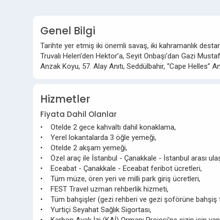
Genel Bilgi
Tarihte yer etmiş iki önemli savaş, iki kahramanlık des
Truvalı Helen’den Hektor’a, Seyit Onbaşı’dan Gazi Mustaf
Anzak Koyu, 57. Alay Anıtı, Seddülbahir, “Cape Helles” An
Hizmetler
Fiyata Dahil Olanlar
• Otelde 2 gece kahvaltı dahil konaklama,
• Yerel lokantalarda 3 öğle yemeği,
• Otelde 2 akşam yemeği,
• Özel araç ile İstanbul - Çanakkale - İstanbul arası ula
• Eceabat - Çanakkale - Eceabat feribot ücretleri,
• Tüm müze, ören yeri ve milli park giriş ücretleri,
• FEST Travel uzman rehberlik hizmeti,
• Tüm bahşişler (gezi rehberi ve gezi şoförüne bahşiş 
• Yurtiçi Seyahat Sağlık Sigortası,