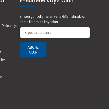
alı
E-Bültene Kayıt Olun
En son güncellemeleri ve teklifleri almak için
posta listemize kaydolun
en Yolculuğu
ABONE
a
OLUN
iler
ve
×