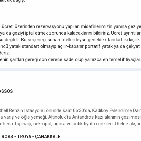
ılacak bağış,
 başı” ücreti üzerinden rezervasyonu yapılan misafirlerimizin yanına gez
 ya da geziyi iptal etmek zorunda kalacaklarını bildiririz. Ücret ayrıntı
u değildir. Bu seçeneği sunan otellerdeyse genelde standart iki kişilik 
cü yatak standart olmayıp açılır-kapanır portatif yatak ya da çekyat 
eriz.
lgenin şartları gereği son derece sade olup yalnızca en temel ihtiyaçlar
 ASSOS
 Shell Benzin İstasyonu önünde saat 06:30’da, Kadıköy Evlendirme Da
k’a varış ve öğle yemeği. Altınoluk’ta Antandros kazı alanının gezilmes
Athena Tapınağı, nekropol, agora ve antik tiyatro gezileri. Otelde ak
A TROAS - TROYA - ÇANAKKALE