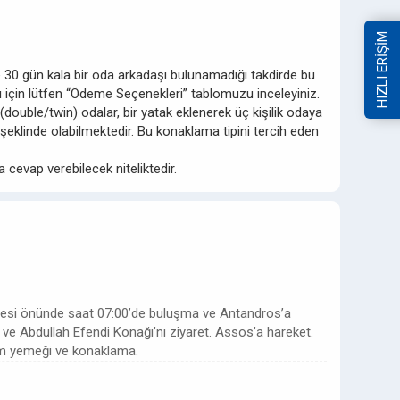
HIZLI ERİŞİM
iye 30 gün kala bir oda arkadaşı bulunamadığı takdirde bu
ları için lütfen “Ödeme Seçenekleri” tablomuzu inceleyiniz.
(double/twin) odalar, bir yatak eklenerek üç kişilik odaya
şeklinde olabilmektedir. Bu konaklama tipini tercih eden
a cevap verebilecek niteliktedir.
iresi önünde saat 07:00’de buluşma ve Antandros’a
i ve Abdullah Efendi Konağı’nı ziyaret. Assos’a hareket.
şam yemeği ve konaklama.