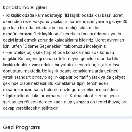
Konaklama Bilgileri
• İki kişilik odada kalmak isteyip “iki kişilik odada kişi başı” ücreti
üzerinden rezervasyonu yapılan misafirlerimizin yanına geziye 30
gün kala bir oda arkadaşı bulunamadığı takdirde bu
misafirlerimizin “tek kişilik oda” ücretinin farkını ödemek ya da
geziyi iptal etmek zorunda kalacaklarını bildiririz. Ücret ayrıntıları
için lütfen “Ödeme Seçenekleri” tablomuzu inceleyiniz.
• Her otelde üç kişilik (triple) oda konaklaması söz konusu
değildir. Bu seçeneği sunan otellerdeyse genelde standart iki
kişilik (double/twin) odalar, bir yatak eklenerek üç kişilik odaya
dönüştürülmektedir. Üç kişilik odada konaklamalarda üçüncü
yatak standart olmayıp açılır-kapanır portatif yatak ya da çekyat
şeklinde olabilmektedir. Bu konaklama tipini tercih eden
misafirlerimizin satış bölümümüzle görüşmelerini rica ederiz.
• İlgili otellerde lüks aranmamalıdır. Kalınacak oteller bölgenin
şartları gereği son derece sade olup yalnızca en temel ihtiyaçlara
cevap verebilecek niteliktedir.
Gezi Programı