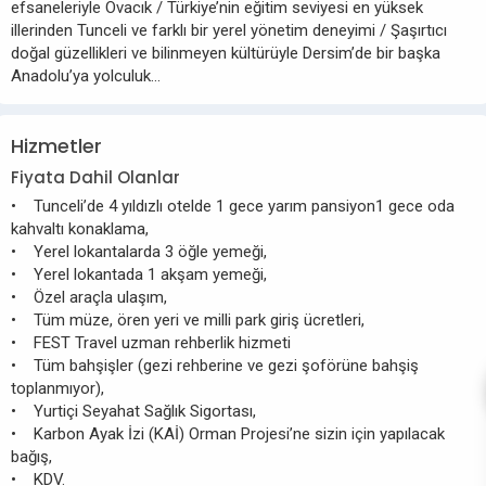
efsaneleriyle Ovacık / Türkiye’nin eğitim seviyesi en yüksek
illerinden Tunceli ve farklı bir yerel yönetim deneyimi / Şaşırtıcı
doğal güzellikleri ve bilinmeyen kültürüyle Dersim’de bir başka
Anadolu’ya yolculuk…
Hizmetler
Fiyata Dahil Olanlar
• Tunceli’de 4 yıldızlı otelde 1 gece yarım pansiyon1 gece oda
kahvaltı konaklama,
• Yerel lokantalarda 3 öğle yemeği,
• Yerel lokantada 1 akşam yemeği,
• Özel araçla ulaşım,
• Tüm müze, ören yeri ve milli park giriş ücretleri,
• FEST Travel uzman rehberlik hizmeti
• Tüm bahşişler (gezi rehberine ve gezi şoförüne bahşiş
toplanmıyor),
• Yurtiçi Seyahat Sağlık Sigortası,
• Karbon Ayak İzi (KAİ) Orman Projesi’ne sizin için yapılacak
bağış,
• KDV.