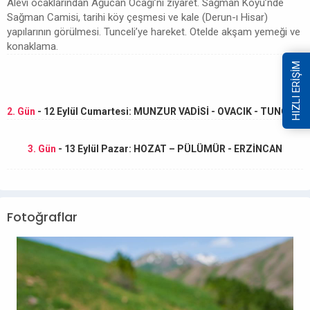
Alevi ocaklarından Ağucan Ocağı’nı ziyaret. Sağman Köyü’nde
Sağman Camisi, tarihi köy çeşmesi ve kale (Derun-ı Hisar)
yapılarının görülmesi. Tunceli’ye hareket. Otelde akşam yemeği ve
konaklama.
HIZLI ERİŞİM
2. Gün
- 12 Eylül Cumartesi: MUNZUR VADİSİ - OVACIK - TUNCELİ
3. Gün
- 13 Eylül Pazar: HOZAT – PÜLÜMÜR - ERZİNCAN
Fotoğraflar