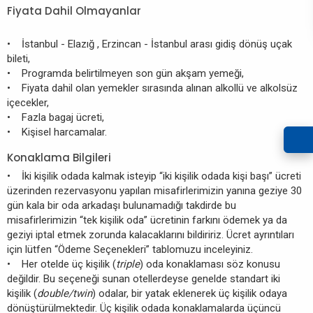
Fiyata Dahil Olmayanlar
• İstanbul - Elazığ , Erzincan - İstanbul arası gidiş dönüş uçak
bileti,
• Programda belirtilmeyen son gün akşam yemeği,
• Fiyata dahil olan yemekler sırasında alınan alkollü ve alkolsüz
içecekler,
• Fazla bagaj ücreti,
• Kişisel harcamalar.
Konaklama Bilgileri
• İki kişilik odada kalmak isteyip “iki kişilik odada kişi başı” ücreti
üzerinden rezervasyonu yapılan misafirlerimizin yanına geziye 30
gün kala bir oda arkadaşı bulunamadığı takdirde bu
misafirlerimizin “tek kişilik oda” ücretinin farkını ödemek ya da
geziyi iptal etmek zorunda kalacaklarını bildiririz. Ücret ayrıntıları
için lütfen “Ödeme Seçenekleri” tablomuzu inceleyiniz.
• Her otelde üç kişilik (
triple
) oda konaklaması söz konusu
değildir. Bu seçeneği sunan otellerdeyse genelde standart iki
kişilik (
double/twin
) odalar, bir yatak eklenerek üç kişilik odaya
dönüştürülmektedir. Üç kişilik odada konaklamalarda üçüncü