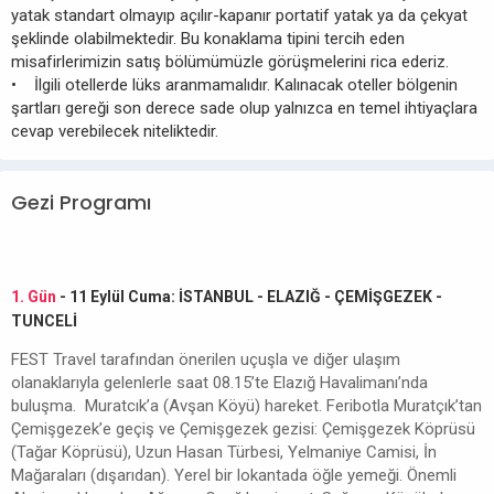
yatak standart olmayıp açılır-kapanır portatif yatak ya da çekyat
şeklinde olabilmektedir. Bu konaklama tipini tercih eden
misafirlerimizin satış bölümümüzle görüşmelerini rica ederiz.
• İlgili otellerde lüks aranmamalıdır. Kalınacak oteller bölgenin
şartları gereği son derece sade olup yalnızca en temel ihtiyaçlara
cevap verebilecek niteliktedir.
Gezi Programı
1. Gün
- 11 Eylül Cuma: İSTANBUL - ELAZIĞ - ÇEMİŞGEZEK -
TUNCELİ
FEST Travel tarafından önerilen uçuşla ve diğer ulaşım
olanaklarıyla gelenlerle saat 08.15’te Elazığ Havalimanı’nda
buluşma. Muratcık’a (Avşan Köyü) hareket. Feribotla Muratçık’tan
Çemişgezek’e geçiş ve Çemişgezek gezisi: Çemişgezek Köprüsü
(Tağar Köprüsü), Uzun Hasan Türbesi, Yelmaniye Camisi, İn
Mağaraları (dışarıdan). Yerel bir lokantada öğle yemeği. Önemli