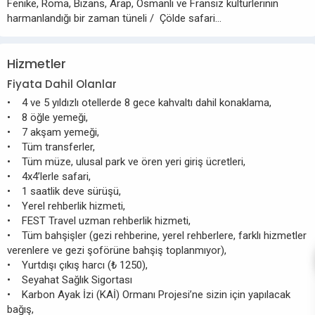
Fenike, Roma, Bizans, Arap, Osmanlı ve Fransız kültürlerinin
harmanlandığı bir zaman tüneli / Çölde safari…
Hizmetler
Fiyata Dahil Olanlar
• 4 ve 5 yıldızlı otellerde 8 gece kahvaltı dahil konaklama,
• 8 öğle yemeği,
• 7 akşam yemeği,
• Tüm transferler,
• Tüm müze, ulusal park ve ören yeri giriş ücretleri,
• 4x4’lerle safari,
• 1 saatlik deve sürüşü,
• Yerel rehberlik hizmeti,
• FEST Travel uzman rehberlik hizmeti,
• Tüm bahşişler (gezi rehberine, yerel rehberlere, farklı hizmetler
verenlere ve gezi şoförüne bahşiş toplanmıyor),
• Yurtdışı çıkış harcı (₺ 1250),
• Seyahat Sağlık Sigortası
• Karbon Ayak İzi (KAİ) Ormanı Projesi’ne sizin için yapılacak
bağış,