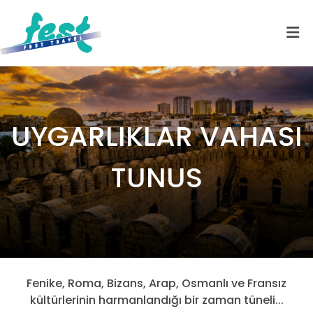
UYGARLIKLAR VAHASI
TUNUS
Fenike, Roma, Bizans, Arap, Osmanlı ve Fransız
kültürlerinin harmanlandığı bir zaman tüneli...