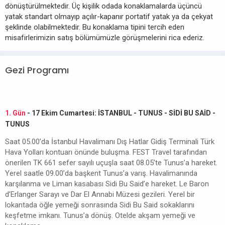
dönüştürülmektedir. Üç kişilik odada konaklamalarda üçüncü
yatak standart olmayıp açılır-kapanır portatif yatak ya da çekyat
şeklinde olabilmektedir. Bu konaklama tipini tercih eden
misafirlerimizin satış bölümümüzle görüşmelerini rica ederiz.
Gezi Programı
1. Gün
- 17 Ekim Cumartesi: İSTANBUL - TUNUS - SİDİ BU SAİD -
TUNUS
Saat 05.00’da İstanbul Havalimanı Dış Hatlar Gidiş Terminali Türk
Hava Yolları kontuarı önünde buluşma. FEST Travel tarafından
önerilen TK 661 sefer sayılı uçuşla saat 08.05’te Tunus’a hareket.
Yerel saatle 09.00’da başkent Tunus’a varış. Havalimanında
karşılanma ve Liman kasabası Sidi Bu Said’e hareket. Le Baron
d’Erlanger Sarayı ve Dar El Annabi Müzesi gezileri. Yerel bir
lokantada öğle yemeği sonrasında Sidi Bu Said sokaklarını
keşfetme imkanı. Tunus’a dönüş. Otelde akşam yemeği ve