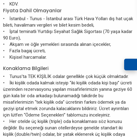
• KDV.
Fiyata Dahil Olmayanlar
• İstanbul - Tunus - İstanbul arası Türk Hava Yolları dış hat uçak
bileti, havalimanı vergileri ve bilet kesim bedeli,
• İptal teminatlı Yurtdışı Seyahat Sağlık Sigortası (70 yaşa kadar
90 Euro),
• Akşam ve öğle yemekleri sırasında alınan içecekler,
• Fazla bagaj ücreti,
• Kişisel harcamalar.
Konaklama Bilgileri
• Tunus’ta TEK KİŞİLİK odalar genellikle çok küçük olmaktadır.
• İki kişilik odada kalmak isteyip “iki kişilik odada kişi başı” ücreti
üzerinden rezervasyonu yapılan misafirlerimizin yanına geziye 60
gün kala bir oda arkadaşı bulunamadığı takdirde bu
misafirlerimizin “tek kişilik oda” ücretinin farkını ödemek ya da
geziyi iptal etmek zorunda kalacaklarını bildiririz. Ücret ayrıntıları
için lütfen “Ödeme Seçenekleri” tablomuzu inceleyiniz.
• Her otelde üç kişilik (triple) oda konaklaması söz konusu
değildir. Bu seçeneği sunan otellerdeyse genelde standart iki
kişilik (double/twin) odalar, bir yatak eklenerek üç kişilik odaya